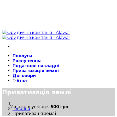
Послуги
Розлучення
Податкові накладні
Приватизація землі
Договори
">
Блог
Приватизація землі
Усна консультація
500 грн
Головна
Приватизація землі