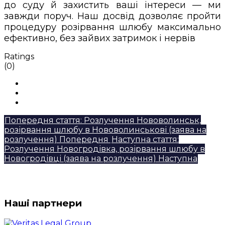
до суду й захистить ваші інтереси — ми
завжди поруч. Наш досвід дозволяє пройти
процедуру розірвання шлюбу максимально
ефективно, без зайвих затримок і нервів
Ratings
(0)
Попередня стаття: Розлучення Нововолинськ,
розірвання шлюбу в Нововолинськові (заява на
розлучення)
Попередня
Наступна стаття:
Розлучення Новогродівка, розірвання шлюбу в
Новогродівці (заява на розлучення)
Наступна
Наші партнери