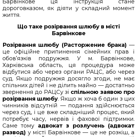
Барвінкове ця інструкція стане
дороговказом, як діяти у складний момент
життя.
Що таке розірвання шлюбу в місті
Барвінкове
Розірвання шлюбу (Расторжение брака)
—
це офіційне припинення сімейних прав і
обов’язків подружжя. У м. Барвінкове,
Харківська область, ця процедура може
відбутися або через органи РАЦС, або через
суд. Якщо подружжя досягло згоди, не має
спільних дітей і не ділить майно — достатньо
звернення до РАЦСу зі
спільною заявою про
розірвання шлюбу
. Якщо ж хоча б один з цих
чинників відсутній — подання здійснюється
через суд, і це вже складніший процес, який
потребує часу, нервів і фахової підтримки.
Саме тому
адвокат з розлучень (адвокат
развод)
у місті Барвінкове — це не розкіш, а