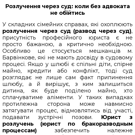
Розлучення через суд: коли без адвоката
не обійтись
У складних сімейних справах, які охоплюють
розлучення через суд (развод через суд)
,
присутність професійного юриста є не
просто бажаною, а критично необхідною.
Особливо це стосується мешканців м.
Барвінкове, які не мають досвіду в судовому
процесі. Якщо у шлюбі є спільні діти, спірне
майно, кредити або конфлікт, тоді суд
розглядає не лише сам факт припинення
шлюбу, а й вирішує, з ким залишиться
дитина, як буде поділено майно, хто
сплачуватиме аліменти. У таких випадках
протилежна сторона може навмисно
затягувати процес, відмовлятись від участі,
подавати зустрічні позови.
Юрист з
розлучень (юрист по бракоразводным
процессам)
забезпечить належне