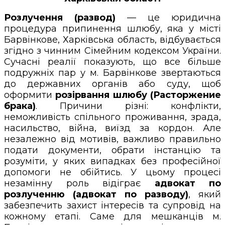
Розлучення (развод)
— це юридична
процедура припинення шлюбу, яка у місті
Барвінкове, Харківська область, відбувається
згідно з чинним Сімейним кодексом України.
Сучасні реалії показують, що все більше
подружніх пар у м. Барвінкове звертаються
до державних органів або суду, щоб
оформити
розірвання шлюбу (Расторжение
брака)
. Причини різні: конфлікти,
неможливість спільного проживання, зрада,
насильство, війна, виїзд за кордон. Але
незалежно від мотивів, важливо правильно
подати документи, обрати інстанцію та
розуміти, у яких випадках без професійної
допомоги не обійтись. У цьому процесі
незамінну роль відіграє
адвокат по
розлученню (адвокат по разводу)
, який
забезпечить захист інтересів та супровід на
кожному етапі. Саме для мешканців м.