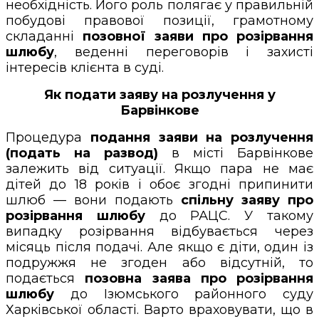
необхідність. Його роль полягає у правильній
побудові правової позиції, грамотному
складанні
позовної заяви про розірвання
шлюбу
, веденні переговорів і захисті
інтересів клієнта в суді.
Як подати заяву на розлучення у
Барвінкове
Процедура
подання заяви на розлучення
(подать на развод)
в місті Барвінкове
залежить від ситуації. Якщо пара не має
дітей до 18 років і обоє згодні припинити
шлюб — вони подають
спільну заяву про
розірвання шлюбу
до РАЦС. У такому
випадку розірвання відбувається через
місяць після подачі. Але якщо є діти, один із
подружжя не згоден або відсутній, то
подається
позовна заява про розірвання
шлюбу
до Ізюмського районного суду
Харківської області. Варто враховувати, що в