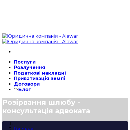
Послуги
Розлучення
Податкові накладні
Приватизація землі
Договори
">
Блог
Розірвання шлюбу -
консультація адвоката
Головна