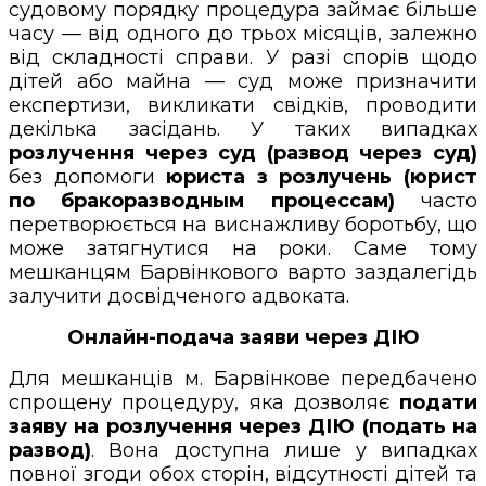
судовому порядку процедура займає більше
часу — від одного до трьох місяців, залежно
від складності справи. У разі спорів щодо
дітей або майна — суд може призначити
експертизи, викликати свідків, проводити
декілька засідань. У таких випадках
розлучення через суд (развод через суд)
без допомоги
юриста з розлучень (юрист
по бракоразводным процессам)
часто
перетворюється на виснажливу боротьбу, що
може затягнутися на роки. Саме тому
мешканцям Барвінкового варто заздалегідь
залучити досвідченого адвоката.
Онлайн-подача заяви через ДІЮ
Для мешканців м. Барвінкове передбачено
спрощену процедуру, яка дозволяє
подати
заяву на розлучення через ДІЮ (подать на
развод)
. Вона доступна лише у випадках
повної згоди обох сторін, відсутності дітей та