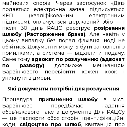
майнових спорів. Через застосунок «Дія»
подається електронна заява, підписується
КЕП (кваліфікованим електронним
підписом), оплачується державний збір — і
після 30 днів РАЦС реєструє
розірвання
шлюбу (Расторжение брака)
. Але навіть у
цьому випадку без порад фахівця іноді не
обійтись. Документи можуть бути заповнені з
помилками, а система — відхилити подачу.
Саме тому
адвокат по розлученню (адвокат
по разводу)
допоможе мешканцям
Барвінкового перевірити кожен крок і
уникнути відмови.
Які документи потрібні для розлучення
Процедура
припинення шлюбу
в місті
Барвінкове передбачає надання
обов’язкового пакета документів. Для РАЦСу
— це паспорти обох сторін, ідентифікаційні
коди,
свідоцтво про шлюб
, квитанція про