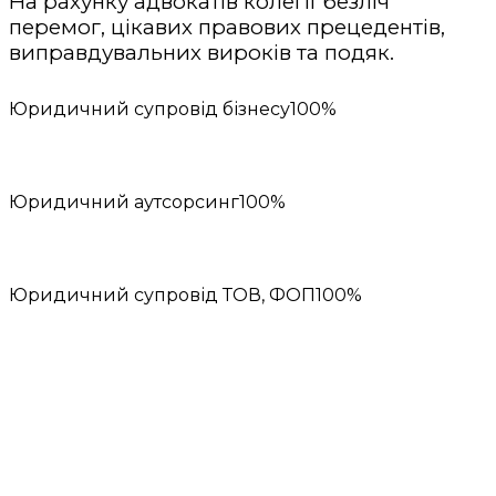
На рахунку адвокатів колегії безліч
перемог, цікавих правових прецедентів,
виправдувальних вироків та подяк.
Юридичний супровід бізнесу
100%
Юридичний аутсорсинг
100%
Юридичний супровід ТОВ, ФОП
100%