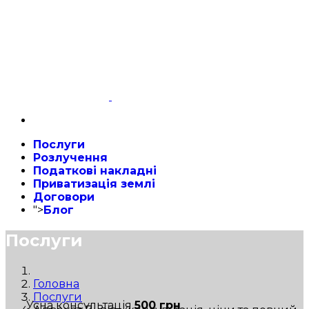
Послуги
Розлучення
Податкові накладні
Приватизація землі
Договори
">
Блог
Послуги
Головна
Послуги
Усна консультація
500 грн