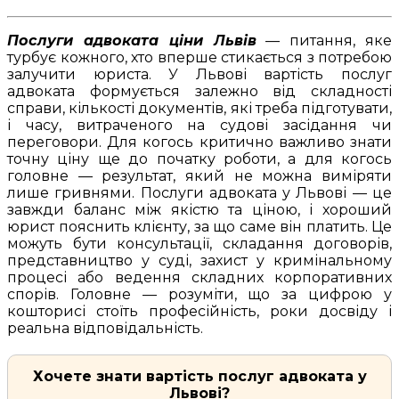
Послуги адвоката ціни Львів
— питання, яке
турбує кожного, хто вперше стикається з потребою
залучити юриста. У Львові вартість послуг
адвоката формується залежно від складності
справи, кількості документів, які треба підготувати,
і часу, витраченого на судові засідання чи
переговори. Для когось критично важливо знати
точну ціну ще до початку роботи, а для когось
головне — результат, який не можна виміряти
лише гривнями. Послуги адвоката у Львові — це
завжди баланс між якістю та ціною, і хороший
юрист пояснить клієнту, за що саме він платить. Це
можуть бути консультації, складання договорів,
представництво у суді, захист у кримінальному
процесі або ведення складних корпоративних
спорів. Головне — розуміти, що за цифрою у
кошторисі стоїть професійність, роки досвіду і
реальна відповідальність.
Хочете знати вартість послуг адвоката у
Львові?