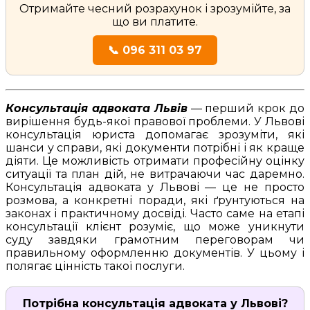
Отримайте чесний розрахунок і зрозумійте, за
що ви платите.
📞 096 311 03 97
Консультація адвоката Львів
— перший крок до
вирішення будь-якої правової проблеми. У Львові
консультація юриста допомагає зрозуміти, які
шанси у справи, які документи потрібні і як краще
діяти. Це можливість отримати професійну оцінку
ситуації та план дій, не витрачаючи час даремно.
Консультація адвоката у Львові — це не просто
розмова, а конкретні поради, які ґрунтуються на
законах і практичному досвіді. Часто саме на етапі
консультації клієнт розуміє, що може уникнути
суду завдяки грамотним переговорам чи
правильному оформленню документів. У цьому і
полягає цінність такої послуги.
Потрібна консультація адвоката у Львові?