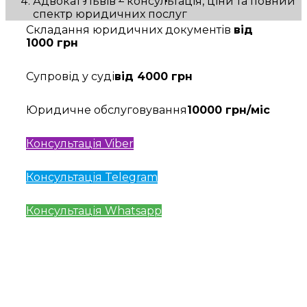
Адвокат Львів – консультація, ціни та повний
спектр юридичних послуг
Складання юридичних документів
від
1000 грн
Супровід у суді
від 4000 грн
Юридичне обслуговування
10000 грн/міс
Консультація Viber
Консультація Telegram
Консультація Whatsapp