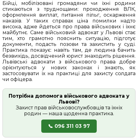
Бійці, мобілізовані громадяни чи їхні родини
стикаються з труднощами: проходження ВЛК,
оформлення виплат, питання пільг, оскарження
наказів. У таких справах ціна помилки надто
висока, адже йдеться про права військових і їхнє
майбутнє. Саме військовий адвокат у Львові стає
тим, хто грамотно пояснить ситуацію, підготує
документи, подасть позови та захистить у суді.
Практика показує: навіть там, де людина бачить
безвихідь, досвідчений юрист знаходить рішення.
Львівські адвокати з військового права добре
орієнтуються у нових законах і знають, як
застосовувати їх на практиці для захисту солдата
чи офіцера.
Потрібна допомога військового адвоката у
Львові?
Захист прав військовослужбовців та їхніх
родин — наша щоденна практика.
📞 096 311 03 97