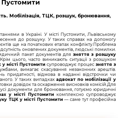
в Пустомити
сть. Мобілізація, ТЦК, розшук, бронювання,
аннями в Україні. У місті Пустомити, Львівському
внесення до розшуку. У таких справах на допомогу
ієнтів ще на початкових етапах конфлікту.Проблема
ідсутність оновлених документів, людські помилки.
идичний пакет документів для
зняття з розшуку
.Крім цього, часто виникають ситуації з розшуком
 у місті Пустомити
супроводжує процес
зняття з
ужбами, вимагає скасування незаконних арештів.
нь придатності, відмова в наданні відстрочки чи
аного. У таких випадках
адвокат по мобілізації у
вки довідок та оскарження висновків комісій.Для
усі документи для бронювання, готуємо юридичні
вах у місті Пустомити
комплексно супроводжує
уку ТЦК у місті Пустомити
— саме тут професійна