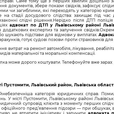
справі. Саме тому ще з перших хвилин доцільно 
 документів, збере покази свідків, зафіксує сліди н
ми чи загиблими, які переходять у категорію кри
на стадії досудового слідства: захищає під час д
езаконні слідчі рішення.Нерідко після ДТП поліці
аціях
адвокат по ДТП у Львівському районі Льві
я додаткових експертиз та залучення свідків.Окрему
бо шукають підстави для відмови у виплатах.
Адвока
рахунків, готує судові позови проти страховиків для
я витрат на ремонт автомобіля, лікування, реабіліт
идів матеріальної та моральної компенсації.
лка може дорого коштувати. Телефонуйте вже зараз: 09
і Пустомити, Львівський район, Львівська область
небезпечніша категорія юридичних справ. Поми
ень. У місті Пустомити, Львівському районі Львівсь
дичний супровід клієнта з моменту перших слідчи
о офіційного пред’явлення підозри — при обшуках, в
иво не втратити ініціативу і залучити
адвоката п