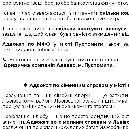
реструктуризації боргів або банкрутства фізичної о
Клієнти часто звертаються із питанням:
скільки ко
послуг на старті співпраці, без прихованих витрат.
Також часто питають:
скільки коштують послуги 
заздалегідь, щоб клієнт був повністю захищений ві
Адвокат по МФО у місті Пустомити
також зах
перекидають зобов’язання.
📞 Боргові спори у місті Пустомити не терплять зв
Юридична компанія Алавар, м. Пустомити.
🔶
Адвокат по сімейним справам у місті П
Розлучення та інші сімейні спори — це завжди 
Львівському районі Львівської області підтримк
процес з мінімальними ризиками та втратами.
Розірвання шлюбу — це не просто юридичний акт, 
аліменти.
Адвокат по сімейним справам у Львівс
розлучення до складних судових баталій.Особливо 