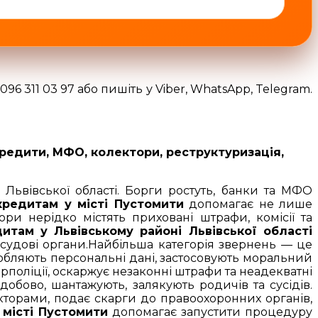
96 311 03 97 або пишіть у Viber, WhatsApp, Telegram.
кредити, МФО, колектори, реструктуризація,
 Львівської області. Борги ростуть, банки та МФО
кредитам у місті Пустомити
допомагає не лише
ри нерідко містять приховані штрафи, комісії та
итам у Львівському районі Львівської області
 судові органи.Найбільша категорія звернень — це
обляють персональні дані, застосовують моральний
рполіції, оскаржує незаконні штрафи та неадекватні
добово, шантажують, залякують родичів та сусідів.
кторами, подає скарги до правоохоронних органів,
 місті Пустомити
допомагає запустити процедуру