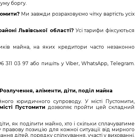
уму боргу.
томити?
Ми завжди розраховуємо чітку вартість усіх
айоні Львівської області?
Усі тарифи фіксуються
ників майна, на яких кредитори часто незаконно
 311 03 97 або пишіть у Viber, WhatsApp, Telegram.
Розлучення, аліменти, діти, поділ майна
йного юридичного супроводу. У місті Пустомити,
місті Пустомити
дозволяє пройти цей складний
и, як поділити майно, хто і скільки сплачуватиме
правову позицію для кожної ситуації: від мирного
я дітей, порядку спілкування, участі у вихованні.