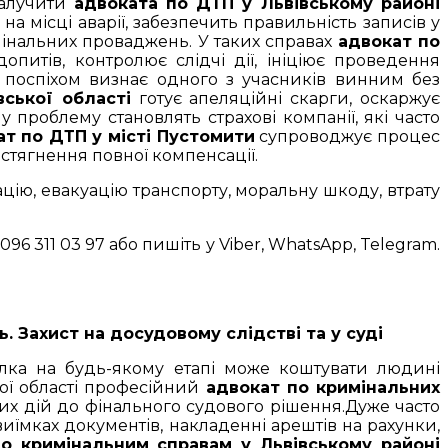
залучити
адвоката по ДТП у Львівському районі
а місці аварії, забезпечить правильність записів у
мінальних проваджень. У таких справах
адвокат по
опитів, контролює слідчі дії, ініціює проведення
я поспіхом визнає одного з учасників винним без
вської області
готує апеляційні скарги, оскаржує
 проблему становлять страхові компанії, які часто
т по ДТП у місті Пустомити
супроводжує процес
 стягнення повної компенсації.
ацію, евакуацію транспорту, моральну шкоду, втрату
6 311 03 97 або пишіть у Viber, WhatsApp, Telegram.
. Захист на досудовому слідстві та у суді
лка на будь-якому етапі може коштувати людині
кої області професійний
адвокат по кримінальних
х дій до фінального судового рішення.Дуже часто
иїмках документів, накладенні арештів на рахунки,
о кримінальним справам у Львівському районі