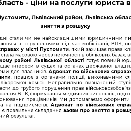
бласть - ціни на послуги юриста 
 Пустомити, Львівський район, Львівська обла
зняття з розшуку
годні стали чи не найскладнішими юридичними пит
аються з порушеннями під час мобілізації, ВЛК, 
справах у місті Пустомити
, який захищає права кл
тала масовою через неточності в облікових базах, в
кому районі Львівської області
готує повний юр
хищає інтереси в судах та органах державної влади
леми для власників.
Адвокат по військових справах
мити
, працює з органами поліції, виконавчими сл
лікарської комісії. Неправильно визначений ступі
ести до грубого порушення прав військовозобов’яз
ення ВЛК, формування медичних висновків, підгото
нювання працівників. Ми допомагаємо оформити 
а на підприємстві.
Адвокат по військових спра
 є правильне складання
заяви про зняття з розш
ний результат.