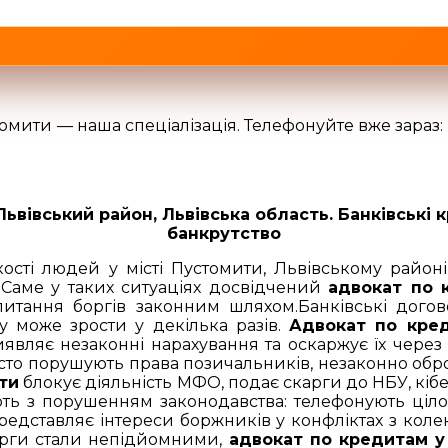
томити — наша спеціалізація. Телефонуйте вже зараз: 0
ьвівський район, Львівська область. Банківські 
банкрутство
ості людей у місті Пустомити, Львівському районі
 Саме у таких ситуаціях досвідчений
адвокат по 
тання боргів законним шляхом.Банківські догово
у може зрости у декілька разів.
Адвокат по кред
являє незаконні нарахування та оскаржує їх через
сто порушують права позичальників, незаконно обр
ти
блокує діяльність МФО, подає скарги до НБУ, кібе
ють з порушенням законодавства: телефонують ціло
едставляє інтереси боржників у конфліктах з коле
борги стали непідйомними,
адвокат по кредитам у