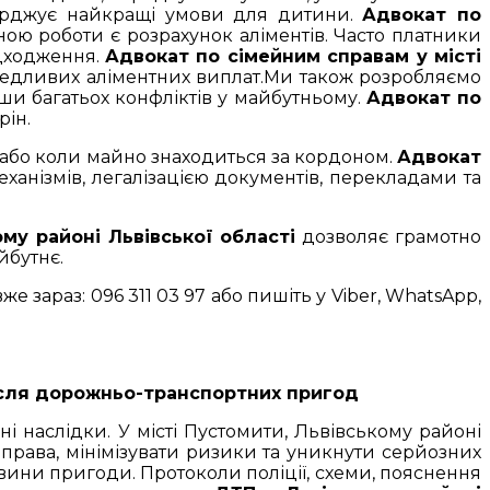
верджує найкращі умови для дитини.
Адвокат по
ною роботи є розрахунок аліментів. Часто платники
адходження.
Адвокат по сімейним справам у місті
аведливих аліментних виплат.Ми також розробляємо
и багатьох конфліктів у майбутньому.
Адвокат по
рін.
и або коли майно знаходиться за кордоном.
Адвокат
анізмів, легалізацією документів, перекладами та
му районі Львівської області
дозволяє грамотно
йбутнє.
 зараз: 096 311 03 97 або пишіть у Viber, WhatsApp,
після дорожньо-транспортних пригод
 наслідки. У місті Пустомити, Львівському районі
 права, мінімізувати ризики та уникнути серйозних
вини пригоди. Протоколи поліції, схеми, пояснення