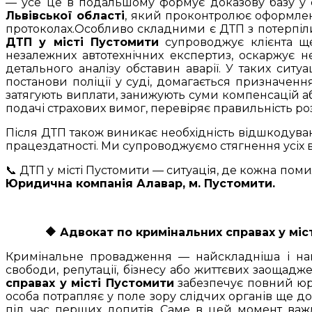
— усе це в подальшому формує доказову базу у 
Львівської області
, який проконтролює оформлення
протоколах.Особливо складними є ДТП з потерпіли
ДТП у місті Пустомити
супроводжує клієнта ще 
незалежних автотехнічних експертиз, оскаржує н
детального аналізу обставин аварії. У таких ситу
постанови поліції у суді, домагається призначенн
затягують виплати, занижують суми компенсацій а
подачі страхових вимог, перевіряє правильність роз
Після ДТП також виникає необхідність відшкодуванн
працездатності. Ми супроводжуємо стягнення усіх в
📞 ДТП у місті Пустомити — ситуація, де кожна поми
Юридична компанія Алавар, м. Пустомити.
🔶
Адвокат по кримінальних справах у міст
Кримінальне провадження — найскладніша і най
свободи, репутації, бізнесу або життєвих заощадж
справах у місті Пустомити
забезпечує повний юри
особа потрапляє у поле зору слідчих органів ще д
під час перших допитів. Саме в цей момент важл