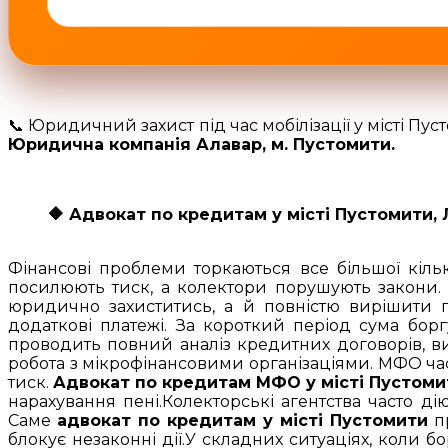
📞 Юридичний захист під час мобілізації у місті Пус
Юридична компанія Алавар, м. Пустомити.
🔶
Адвокат по кредитам у місті Пустомити, Л
Фінансові проблеми торкаються все більшої кільк
посилюють тиск, а колектори порушують закони.
юридично захиститись, а й повністю вирішити пи
додаткові платежі. За короткий період сума борг
проводить повний аналіз кредитних договорів, ви
робота з мікрофінансовими організаціями. МФО ча
тиск.
Адвокат по кредитам МФО у місті Пустоми
нарахування пені.Колекторські агентства часто ді
Саме
адвокат по кредитам у місті Пустомити
пр
блокує незаконні дії.У складних ситуаціях, коли 