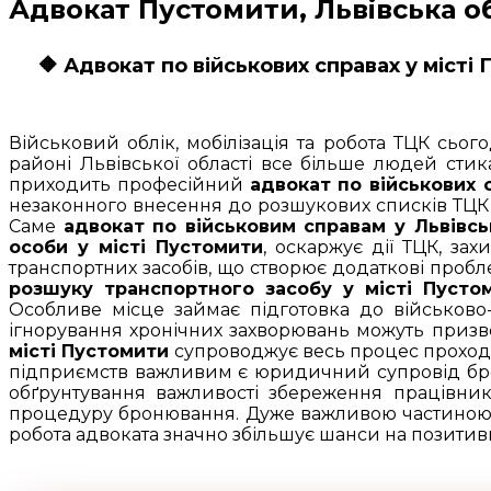
Адвокат Пустомити, Львівська о
🔶 Адвокат по військових справах у місті
Військовий облік, мобілізація та робота ТЦК сьо
районі Львівської області все більше людей стик
приходить професійний
адвокат по військових 
незаконного внесення до розшукових списків ТЦК с
Саме
адвокат по військовим справам у Львівсь
особи у місті Пустомити
, оскаржує дії ТЦК, за
транспортних засобів, що створює додаткові проб
розшуку транспортного засобу у місті Пусто
Особливе місце займає підготовка до військово-
ігнорування хронічних захворювань можуть призв
місті Пустомити
супроводжує весь процес проходж
підприємств важливим є юридичний супровід бро
обґрунтування важливості збереження працівник
процедуру бронювання. Дуже важливою частиною
робота адвоката значно збільшує шанси на позитив