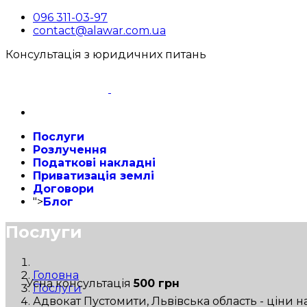
096 311-03-97
contact@alawar.com.ua
Консультація з юридичних питань
Послуги
Розлучення
Податкові накладні
Приватизація землі
Договори
">
Блог
Послуги
Головна
Усна консультація
500 грн
Послуги
Адвокат Пустомити, Львівська область - ціни 