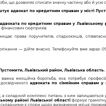
соби, що дозволяє списати значну частину або й усю с
штує адвокат по кредитним справам у місті Пус
адвоката по кредитним справам у Львівському р
д фінансових сюрпризів.
ищає права поручителів, спадкоємців, співвлас
олікання — дійте вчасно. Телефонуйте вже зараз: 096
устомити, Львівський район, Львівська область. 
важка емоційна боротьба, яка потребує професі
а досвідченого
адвоката по сімейним справам у 
а складний комплекс питань: з ким залишаються діт
ькому районі Львівської області
формує грамотну 
складними є спори щодо визначення місця проживанн