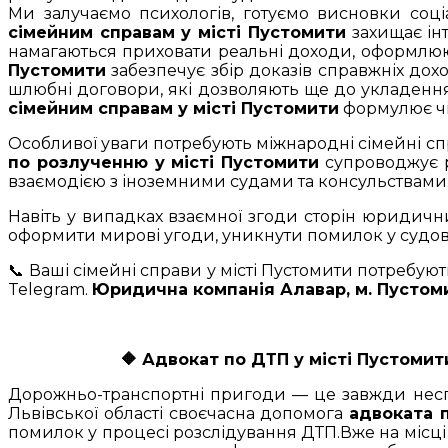
Ми залучаємо психологів, готуємо висновки соц
сімейним справам у місті Пустомити
захищає інт
намагаються приховати реальні доходи, оформлюют
Пустомити
забезпечує збір доказів справжніх до
шлюбні договори, які дозволяють ще до укладенн
сімейним справам у місті Пустомити
формулює чіт
Особливої уваги потребують міжнародні сімейні сп
по розлученню у місті Пустомити
супроводжує р
взаємодією з іноземними судами та консульствами
Навіть у випадках взаємної згоди сторін юридич
оформити мирові угоди, уникнути помилок у судов
📞 Ваші сімейні справи у місті Пустомити потребуют
Telegram.
Юридична компанія Алавар, м. Пустом
🔶
Адвокат по ДТП у місті Пустомити
Дорожньо-транспортні пригоди — це завжди неспод
Львівської області своєчасна допомога
адвоката 
помилок у процесі розслідування ДТП.Вже на місці