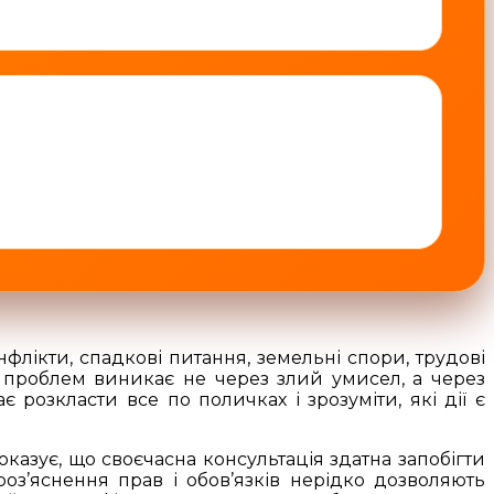
флікти, спадкові питання, земельні спори, трудові
ь проблем виникає не через злий умисел, а через
 розкласти все по поличках і зрозуміти, які дії є
казує, що своєчасна консультація здатна запобігти
оз’яснення прав і обов’язків нерідко дозволяють