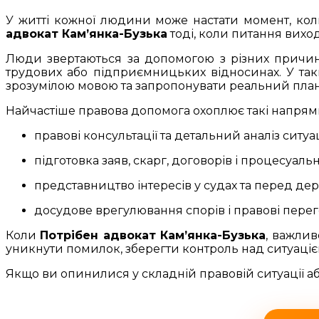
У житті кожної людини може настати момент, кол
адвокат Кам’янка-Бузька
тоді, коли питання виход
Люди звертаються за допомогою з різних причин: 
трудових або підприємницьких відносинах. У та
зрозумілою мовою та запропонувати реальний план
Найчастіше правова допомога охоплює такі напрям
правові консультації та детальний аналіз ситуац
підготовка заяв, скарг, договорів і процесуаль
представництво інтересів у судах та перед д
досудове врегулювання спорів і правові пере
Коли
Потрібен адвокат Кам’янка-Бузька
, важлив
уникнути помилок, зберегти контроль над ситуаціє
Якщо ви опинилися у складній правовій ситуації а