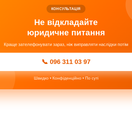
КОНСУЛЬТАЦІЯ
Не відкладайте
юридичне питання
Краще зателефонувати зараз, ніж виправляти наслідки потім
📞 096 311 03 97
Швидко • Конфіденційно • По суті