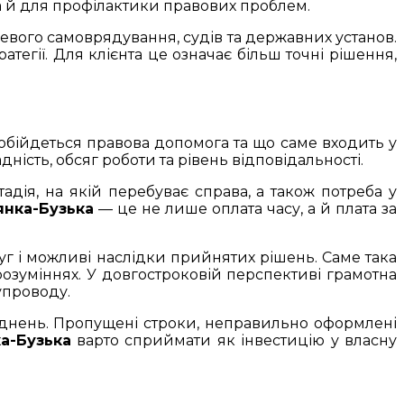
 а й для профілактики правових проблем.
сцевого самоврядування, судів та державних установ.
тегії. Для клієнта це означає більш точні рішення,
 обійдеться правова допомога та що саме входить у
ість, обсяг роботи та рівень відповідальності.
тадія, на якій перебуває справа, а також потреба у
янка-Бузька
— це не лише оплата часу, а й плата за
луг і можливі наслідки прийнятих рішень. Саме така
розуміннях. У довгостроковій перспективі грамотна
упроводу.
аднень. Пропущені строки, неправильно оформлені
а-Бузька
варто сприймати як інвестицію у власну