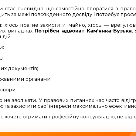
и стає очевидно, що самостійно впоратися з прав
ить за межі повсякденного досвіду і потребує професі
хтось прагне захистити майно, хтось — врегулюва
ких випадках
Потрібен адвокат Кам’янка-Бузька
,
 дій.
и:
ії;
них документів;
ержавними органами;
говори.
о не зволікати. У правових питаннях час часто віді
ю та захистити свої інтереси максимально ефективно
бо хочете отримати професійну консультацію, не від