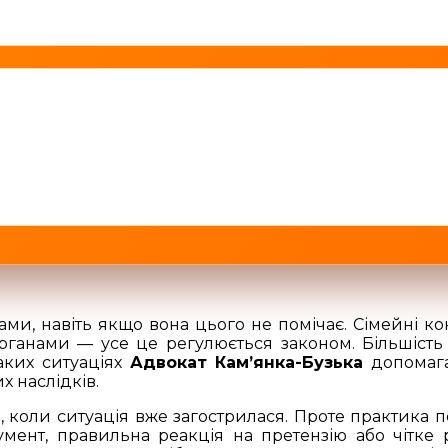
, навіть якщо вона цього не помічає. Сімейні кон
рганами — усе це регулюється законом. Більшіст
аких ситуаціях
Адвокат Кам’янка-Бузька
допомагає
х наслідків.
 коли ситуація вже загострилася. Проте практика по
ент, правильна реакція на претензію або чітке р