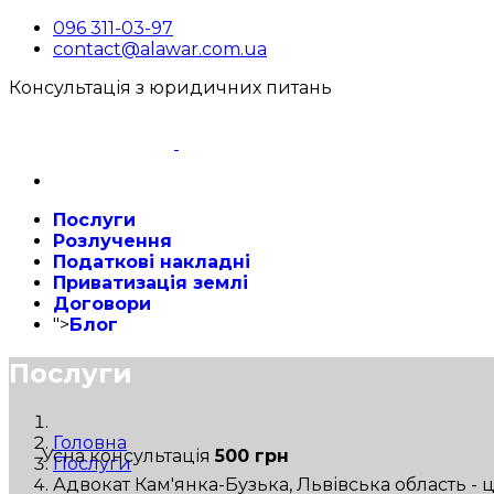
096 311-03-97
contact@alawar.com.ua
Консультація з юридичних питань
Послуги
Розлучення
Податкові накладні
Приватизація землі
Договори
">
Блог
Послуги
Головна
Усна консультація
500 грн
Послуги
Адвокат Кам'янка-Бузька, Львівська область - 