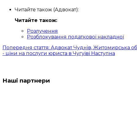
Читайте також (Адвокат):
Читайте також:
Розлучення
Розблокування податкової накладної
Попередня стаття: Адвокат Чуднів, Житомирська обл
- ціни на послуги юриста в Чугуїві
Наступна
Наші партнери