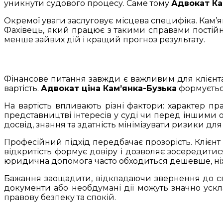
уникнути судового процесу. Саме тому
Адвокат Ка
Окремої уваги заслуговує місцева специфіка. Кам’ян
Фахівець, який працює з такими справами постійно,
менше зайвих дій і кращий прогноз результату.
Фінансове питання завжди є важливим для клієнта.
вартість.
Адвокат ціна Кам’янка-Бузька
формується
На вартість впливають різні фактори: характер пра
представництві інтересів у суді чи перед іншими
досвід, знання та здатність мінімізувати ризики для 
Професійний підхід передбачає прозорість. Клієнт 
відкритість формує довіру і дозволяє зосередитис
юридична допомога часто обходиться дешевше, ні
Бажання заощадити, відкладаючи звернення до сп
документи або необдумані дії можуть значно уск
правову безпеку та спокій.