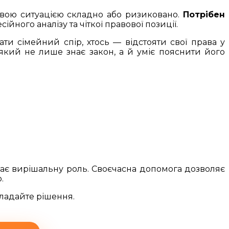
овою ситуацією складно або ризиковано.
Потрібен
йного аналізу та чіткої правової позиції.
ти сімейний спір, хтось — відстояти свої права у
 який не лише знає закон, а й уміє пояснити його
грає вирішальну роль. Своєчасна допомога дозволяє
.
кладайте рішення.