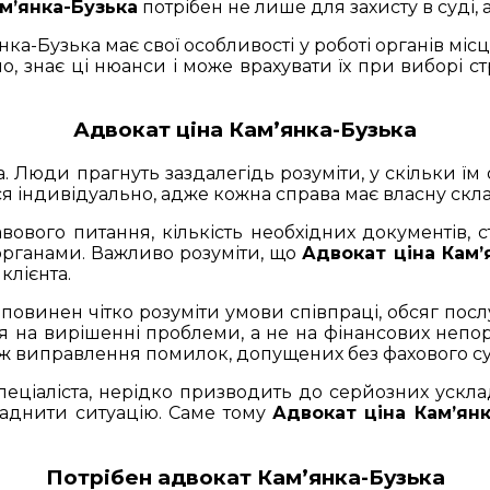
м’янка-Бузька
потрібен не лише для захисту в суді,
ка-Бузька має свої особливості у роботі органів мі
 знає ці нюанси і може врахувати їх при виборі стра
Адвокат ціна Кам’янка-Бузька
 Люди прагнуть заздалегідь розуміти, у скільки їм
 індивідуально, адже кожна справа має власну складн
вового питання, кількість необхідних документів, с
 органами. Важливо розуміти, що
Адвокат ціна Кам’
клієнта.
повинен чітко розуміти умови співпраці, обсяг пос
я на вирішенні проблеми, а не на фінансових непо
ж виправлення помилок, допущених без фахового с
еціаліста, нерідко призводить до серйозних ускл
ладнити ситуацію. Саме тому
Адвокат ціна Кам’янк
Потрібен адвокат Кам’янка-Бузька