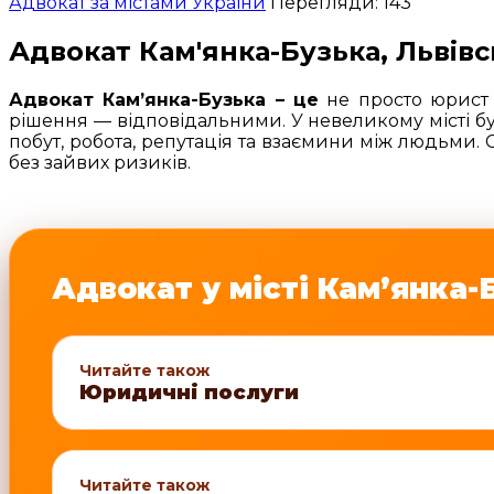
Адвокат за містами України
Перегляди: 143
Адвокат Кам'янка-Бузька, Львівс
Адвокат Кам’янка-Бузька – це
не просто юрист з
рішення — відповідальними. У невеликому місті бу
побут, робота, репутація та взаємини між людьми.
без зайвих ризиків.
Адвокат у місті Кам’янка-
Читайте також
Юридичні послуги
Читайте також