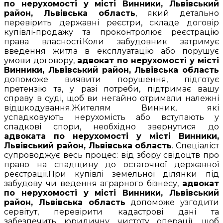
по нерухомості у місті Винники, Львівський
район, Львівська область
, який детально
перевірить державні реєстри, складе договір
купівлі-продажу та проконтролює реєстрацію
права власності.Коли забудовник затримує
введення житла в експлуатацію або порушує
умови договору,
адвокат по нерухомості у місті
Винники, Львівський район, Львівська область
допоможе виявити порушення, підготує
претензію та, у разі потреби, підтримає вашу
справу в суді, щоб ви негайно отримали належні
відшкодування.Жителям Винник, які
успадковують нерухомість або вступають у
спадкові спори, необхідно звернутися до
адвоката по нерухомості у місті Винники,
Львівський район, Львівська область
. Спеціаліст
супроводжує весь процес: від збору свідоцтв про
право на спадщину до остаточної державної
реєстрації.При купівлі земельної ділянки під
забудову чи ведення аграрного бізнесу,
адвокат
по нерухомості у місті Винники, Львівський
район, Львівська область
допоможе узгодити
сервітут, перевірити кадастрові дані та
забезпечить юридичну чистоту операції, щоб