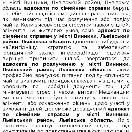
У місті Винники, Львівський район, Львівська
область
адвокати по сімейним справам
беруть
на себе найскладніші емоційні та правові питання,
які виникають під час розлучення або поділу
майна. Коли з’ясовуються стосунки навколо дітей,
аліментів чи житлових умов, саме
адвокат по
сімейним справам у місті Винники, Львівський
район, Львівська область
допоможе вибудувати
найвигіднішу стратегію та забезпечити
юридичний захист інтересів.Якщо подружжя
вирішує припинити шлюб, звертайтеся до
адвоката по розлученню у місті Винники,
Львівський район, Львівська область
, який
професійно врегулює питання поділу спільного
майна, визначить порядок спілкування з дітьми та
оформить всі необхідні документи так, щоб
мінімізувати стрес і часові витрати.Мешканцям
Винник, які потребують захисту у спорах про
аліменти або оскарження рішень щодо участі у
вихованні дітей, допоможе досвідчений
адвокат
по сімейним справам у місті Винники,
Львівський район, Львівська область
. Його
підтримка гарантує комплексний підхід — від
консультацій до представництва в суді.Ключовим