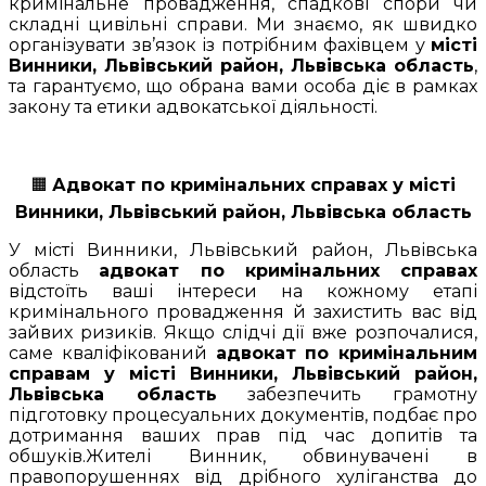
кримінальне провадження, спадкові спори чи
складні цивільні справи. Ми знаємо, як швидко
організувати зв’язок із потрібним фахівцем у
місті
Винники, Львівський район, Львівська область
,
та гарантуємо, що обрана вами особа діє в рамках
закону та етики адвокатської діяльності.
🟧
Адвокат по кримінальних справах у місті
Винники, Львівський район, Львівська область
У місті Винники, Львівський район, Львівська
область
адвокат по кримінальних справах
відстоїть ваші інтереси на кожному етапі
кримінального провадження й захистить вас від
зайвих ризиків. Якщо слідчі дії вже розпочалися,
саме кваліфікований
адвокат по кримінальним
справам у місті Винники, Львівський район,
Львівська область
забезпечить грамотну
підготовку процесуальних документів, подбає про
дотримання ваших прав під час допитів та
обшуків.Жителі Винник, обвинувачені в
правопорушеннях від дрібного хуліганства до