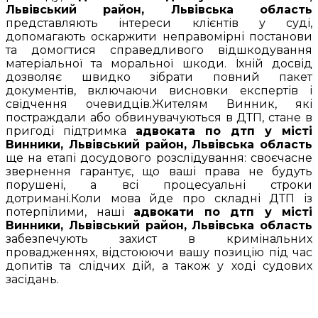
Львівський район, Львівська область
представляють інтереси клієнтів у суді,
допомагають оскаржити неправомірні постанови
та домогтися справедливого відшкодування
матеріальної та моральної шкоди. Їхній досвід
дозволяє швидко зібрати повний пакет
документів, включаючи висновки експертів і
свідчення очевидців.Жителям Винник, які
постраждали або обвинувачуються в ДТП, стане в
пригоді підтримка
адвоката по дтп у місті
Винники, Львівський район, Львівська область
ще на етапі досудового розслідування: своєчасне
звернення гарантує, що ваші права не будуть
порушені, а всі процесуальні строки
дотримані.Коли мова йде про складні ДТП із
потерпілими, наші
адвокати по дтп у місті
Винники, Львівський район, Львівська область
забезпечують захист в кримінальних
провадженнях, відстоюючи вашу позицію під час
допитів та слідчих дій, а також у ході судових
засідань.