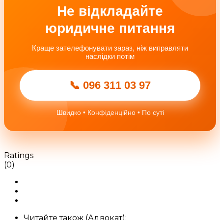
Не відкладайте
юридичне питання
Краще зателефонувати зараз, ніж виправляти
наслідки потім
📞 096 311 03 97
Швидко • Конфіденційно • По суті
Ratings
(0)
Читайте також (Адвокат):