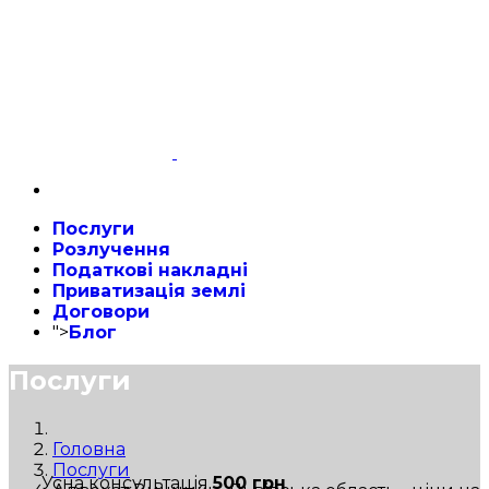
Послуги
Розлучення
Податкові накладні
Приватизація землі
Договори
">
Блог
Послуги
Головна
Послуги
Усна консультація
500 грн