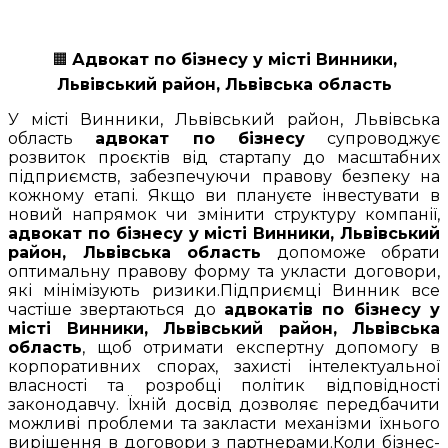
🟧
Адвокат по бізнесу у місті Винники,
Львівський район, Львівська область
У місті Винники, Львівський район, Львівська
область
адвокат по бізнесу
супроводжує
розвиток проєктів від стартапу до масштабних
підприємств, забезпечуючи правову безпеку на
кожному етапі. Якщо ви плануєте інвестувати в
новий напрямок чи змінити структуру компанії,
адвокат по бізнесу у місті Винники, Львівський
район, Львівська область
допоможе обрати
оптимальну правову форму та укласти договори,
які мінімізують ризики.Підприємці Винник все
частіше звертаються до
адвокатів по бізнесу у
місті Винники, Львівський район, Львівська
область
, щоб отримати експертну допомогу в
корпоративних спорах, захисті інтелектуальної
власності та розробці політик відповідності
законодавчу. Їхній досвід дозволяє передбачити
можливі проблеми та закласти механізми їхнього
вирішення в договори з партнерами.Коли бізнес-