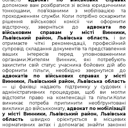
допоможе вам розібратися зі всіма юридичними
тонкощами, пов’язаними з мобілізацією та
проходженням служби. Коли потрібно оскаржити
рішення військової комісії чи оформити
відстрочку, зверніться до
адвоката по
військовим справам у місті Винники,
Львівський район, Львівська область
, і ви
отримаєте чіткі рекомендації, професійний
супровід складання документів та представлення
ваших інтересів перед уповноваженими
органами.Жителям Винник, які потребують
захистити свій статус учасника бойових дій або
оформити пільги, необхідно звернутися до
адвокатів по військових справах у місті
Винники, Львівський район, Львівська область
— ці фахівці надають підтримку у судових і
адміністративних процедурах, щоб ви могли
відстояти право на компенсації та пільги.Коли
виникає потреба припинити необґрунтовані
виклики до військкомату,
адвокат по мобілізації
у місті Винники, Львівський район, Львівська
область
швидко орієнтується в місцевих
нормативних актах і допомагає знайти законні