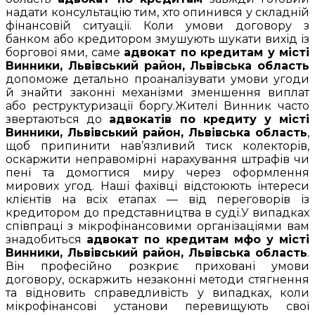
надати консультацію тим, хто опинився у складній
фінансовій ситуації. Коли умови договору з
банком або кредитором змушують шукати вихід із
боргової ями, саме
адвокат по кредитам у місті
Винники, Львівський район, Львівська область
допоможе детально проаналізувати умови угоди
й знайти законні механізми зменшення виплат
або реструктуризації боргу.Жителі Винник часто
звертаються до
адвокатів по кредиту у місті
Винники, Львівський район, Львівська область
,
щоб припинити нав’язливий тиск колекторів,
оскаржити неправомірні нарахування штрафів чи
пені та домогтися миру через оформлення
мирових угод. Наші фахівці відстоюють інтереси
клієнтів на всіх етапах — від переговорів із
кредитором до представництва в суді.У випадках
співпраці з мікрофінансовими організаціями вам
знадобиться
адвокат по кредитам мфо у місті
Винники, Львівський район, Львівська область
.
Він професійно розкриє приховані умови
договору, оскаржить незаконні методи стягнення
та відновить справедливість у випадках, коли
мікрофінансові установи перевищують свої