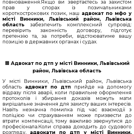
повноваження.Якщо ви звертаєтесь за захистом
прав у спорах із позичальниками
короткострокових позик, наш
адвокат по мфо у
місті Винники, Львівський район, Львівська
область
забезпечить комплексний супровід:
перевірить законність договору, підготує
претензію та, за потреби, відстоюватиме вашу
позицію в державних органах і судах.
🟧
Адвокат по дтп у місті Винники, Львівський
район, Львівська область
У місті Винники, Львівський район, Львівська
область
адвокат по дтп
прийде на допомогу
відразу після аварії, коли правильне оформлення
протоколів і збирання доказів можуть мати
вирішальне значення для захисту ваших інтересів.
Навіть незначна помилка під час взаємодії з
поліцією чи страхуванням може призвести до
втрати компенсації, тому важливо звернутися до
професіонала.Коли справа доходить до судового
розгляду,
адвокати по дтп у місті Винники,