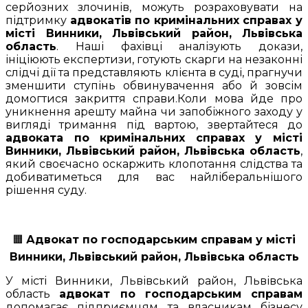
серйозних злочинів, можуть розраховувати на
підтримку
адвокатів по кримінальних справах у
місті Винники, Львівський район, Львівська
область
. Наші фахівці аналізують докази,
ініціюють експертизи, готують скарги на незаконні
слідчі дії та представляють клієнта в суді, прагнучи
зменшити ступінь обвинувачення або й зовсім
домогтися закриття справи.Коли мова йде про
уникнення арешту майна чи запобіжного заходу у
вигляді тримання під вартою, звертайтеся до
адвоката по кримінальних справах у місті
Винники, Львівський район, Львівська область
,
який своєчасно оскаржить клопотання слідства та
добиватиметься для вас найліберальнішого
рішення суду.
🟧
Адвокат по господарським справам у місті
Винники, Львівський район, Львівська область
У місті Винники, Львівський район, Львівська
область
адвокат по господарським справам
допомагає підприємцям та власникам бізнесу