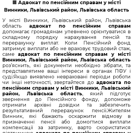
🟧
Адвокат по пенсійним справам у місті
Винники, Львівський район, Львівська область
У місті Винники, Львівський район, Львівська
область
адвокат по пенсійним справам
допомагає громадянам упевнено орієнтуватися в
складному порядку нарахування пенсій та
перерахунку виплат. Коли Пенсійний фонд
затримує виплати або не враховує трудовий стаж,
саме
адвокат по пенсійним справам у місті
Винники, Львівський район, Львівська область
роз’яснить, які документи необхідно зібрати, та
представлятиме ваші інтереси в органах ПФУ і
суді.Якщо виявлено невраховані періоди роботи
чи інші неточності, звертайтеся до
адвоката по
пенсійним справам у місті Винники, Львівський
район, Львівська область
, який підготує
звернення до Пенсійного фонду, допоможе
отримати архівні довідки та забезпечить
результативний перерахунок пенсії.Жителям
Винник, які бажають оскаржити відмову в
призначенні пенсії або домогтися виплати
компенсації за затримку, варто скористатися