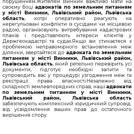
порушенням.Жителям Винник важливо мати на
своєму боці
адвокатів по земельним питанням
у місті Винники, Львівський район, Львівська
область
, котрі оперативно реагують на
нерегульовані конфлікти із сусідами чи місцевою
радою, організовують витребування кадастрових
планів і представляють інтереси клієнтів у
Держгеокадастрі та судах.Якщо ви стикаєтеся з
проблемою неправомірного встановлення меж
ділянки, звертайтеся до
адвоката по земельним
питанням у місті Винники, Львівський район,
Львівська область
, який ретельно перевірить усі
документи, підготує необхідні запити та
супроводить вас у процедурі узгодження меж та
реєстрації права власності.Незалежно від
складності землевпорядних справ, наші
адвокати
по земельним питанням у місті Винники,
Львівський район, Львівська область
забезпечують комплексний юридичний супровід:
від усвідомлення ваших прав до остаточного
вирішення спору.