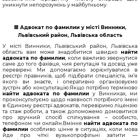
уникнути непорозумінь у майбутньому.
🟧
Адвокат по фамилии у місті Винники,
Львівський район, Львівська область
У місті Винники, Львівський район, Львівська
область вам може знадобитися швидко
найти
адвоката по фамилии
, коли важливо звернутися
саме до того фахівця, чия репутація та досвід уже
перевірені. Ми допомагаємо зорієнтуватися в
реєстрі правників, щоб підібрати спеціаліста, ім’я
якого ви знаєте, і оперативно організовуємо
зустріч або консультацію.Якщо потрібно терміново
найти адвоката по фамилии
у Винниках, ми
проконсультуємо щодо наявності потрібного імені
в Єдиному реєстрі адвокатів, перевіримо ліцензію
та стаж роботи, а також допоможемо домовитися
про зручний спосіб спілкування – особисто,
телефоном чи онлайн.Вміння
найти адвоката по
фамилии
особливо цінне в ситуаціях, коли мова
йде про чіткі вузькопрофільні запити —