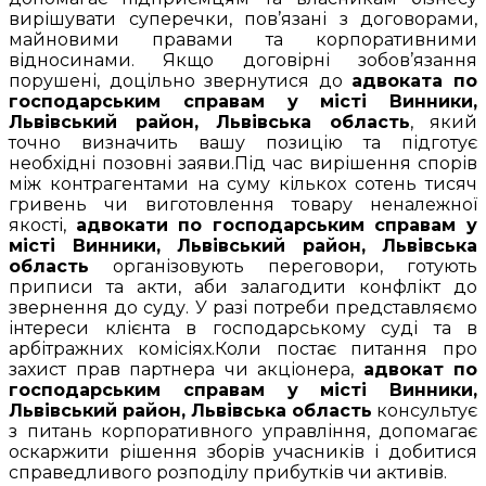
вирішувати суперечки, пов’язані з договорами,
майновими правами та корпоративними
відносинами. Якщо договірні зобов’язання
порушені, доцільно звернутися до
адвоката по
господарським справам у місті Винники,
Львівський район, Львівська область
, який
точно визначить вашу позицію та підготує
необхідні позовні заяви.Під час вирішення спорів
між контрагентами на суму кількох сотень тисяч
гривень чи виготовлення товару неналежної
якості,
адвокати по господарським справам у
місті Винники, Львівський район, Львівська
область
організовують переговори, готують
приписи та акти, аби залагодити конфлікт до
звернення до суду. У разі потреби представляємо
інтереси клієнта в господарському суді та в
арбітражних комісіях.Коли постає питання про
захист прав партнера чи акціонера,
адвокат по
господарським справам у місті Винники,
Львівський район, Львівська область
консультує
з питань корпоративного управління, допомагає
оскаржити рішення зборів учасників і добитися
справедливого розподілу прибутків чи активів.