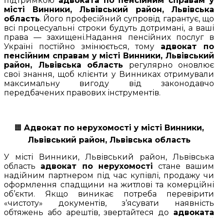
підтримкою
адвоката по пенсійним справам у
місті Винники, Львівський район, Львівська
область
. Його професійний супровід гарантує, що
всі процесуальні строки будуть дотримані, а ваші
права — захищені.Надання пенсійних послуг в
Україні постійно змінюється, тому
адвокат по
пенсійним справам у місті Винники, Львівський
район, Львівська область
регулярно оновлює
свої знання, щоб клієнти у Винниках отримували
максимальну вигоду від законодавчо
передбачених правових інструментів.
🟧
Адвокат по нерухомості у місті Винники,
Львівський район, Львівська область
У місті Винники, Львівський район, Львівська
область
адвокат по нерухомості
стане вашим
надійним партнером під час купівлі, продажу чи
оформлення спадщини на житлові та комерційні
об’єкти. Якщо виникає потреба перевірити
«чистоту» документів, з’ясувати наявність
обтяжень або арештів, звертайтеся до
адвоката