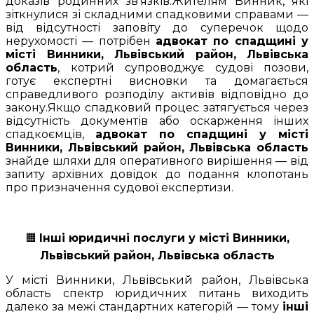
доказів родинних зв’язків.Жителям Винник, які
зіткнулися зі складними спадковими справами —
від відсутності заповіту до суперечок щодо
нерухомості — потрібен
адвокат по спадщині у
місті Винники, Львівський район, Львівська
область
, котрий супроводжує судові позови,
готує експертні висновки та домагається
справедливого розподілу активів відповідно до
закону.Якщо спадковий процес затягується через
відсутність документів або оскарження інших
спадкоємців,
адвокат по спадщині у місті
Винники, Львівський район, Львівська область
знайде шляхи для оперативного вирішення — від
запиту архівних довідок до подання клопотань
про призначення судової експертизи.
🟧
Інші юридичні послуги у місті Винники,
Львівський район, Львівська область
У місті Винники, Львівський район, Львівська
область спектр юридичних питань виходить
далеко за межі стандартних категорій — тому
інші