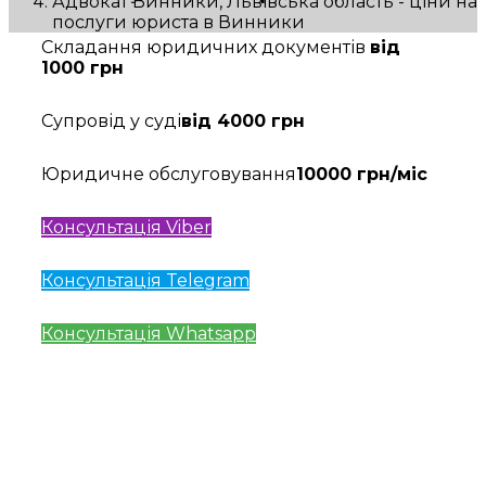
Адвокат Винники, Львівська область - ціни на
послуги юриста в Винники
Складання юридичних документів
від
1000 грн
Супровід у суді
від 4000 грн
Юридичне обслуговування
10000 грн/міс
Консультація Viber
Консультація Telegram
Консультація Whatsapp