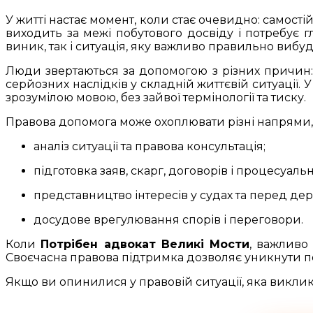
У житті настає момент, коли стає очевидно: самост
виходить за межі побутового досвіду і потребує 
виник, так і ситуація, яку важливо правильно вибу
Люди звертаються за допомогою з різних причин: х
серйозних наслідків у складній життєвій ситуації. 
зрозумілою мовою, без зайвої термінології та тиску.
Правова допомога може охоплювати різні напрями, 
аналіз ситуації та правова консультація;
підготовка заяв, скарг, договорів і процесуаль
представництво інтересів у судах та перед д
досудове врегулювання спорів і переговори.
Коли
Потрібен адвокат Великі Мости
, важливо
Своєчасна правова підтримка дозволяє уникнути по
Якщо ви опинилися у правовій ситуації, яка виклик