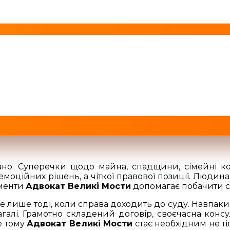
но. Суперечки щодо майна, спадщини, сімейні ко
оційних рішень, а чіткої правової позиції. Людина
оменти
Адвокат Великі Мости
допомагає побачити си
 лише тоді, коли справа доходить до суду. Навпаки
галі. Грамотно складений договір, своєчасна консу
е тому
Адвокат Великі Мости
стає необхідним не т