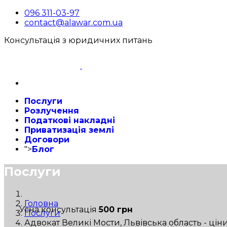
096 311-03-97
contact@alawar.com.ua
Консультація з юридичних питань
Послуги
Розлучення
Податкові накладні
Приватизація землі
Договори
">
Блог
Послуги
Головна
Усна консультація
500 грн
Послуги
Адвокат Великі Мости, Львівська область - цін