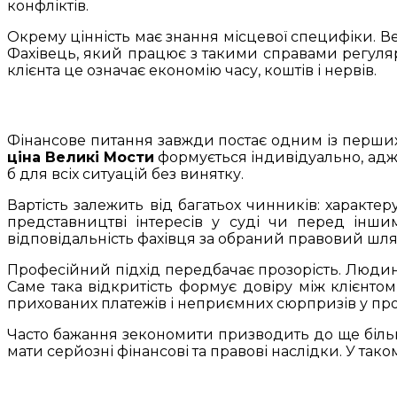
конфліктів.
Окрему цінність має знання місцевої специфіки. Ве
Фахівець, який працює з такими справами регуляр
клієнта це означає економію часу, коштів і нервів.
Фінансове питання завжди постає одним із перших.
ціна Великі Мости
формується індивідуально, адже 
б для всіх ситуацій без винятку.
Вартість залежить від багатьох чинників: характеру
представництві інтересів у суді чи перед інш
відповідальність фахівця за обраний правовий шлях, 
Професійний підхід передбачає прозорість. Людина м
Саме така відкритість формує довіру між клієнтом
прихованих платежів і неприємних сюрпризів у про
Часто бажання зекономити призводить до ще більш
мати серйозні фінансові та правові наслідки. У тако