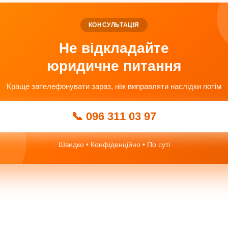
КОНСУЛЬТАЦІЯ
Не відкладайте
юридичне питання
Краще зателефонувати зараз, ніж виправляти наслідки потім
📞 096 311 03 97
Швидко • Конфіденційно • По суті