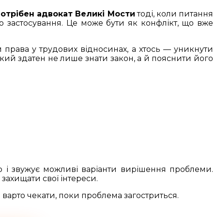
отрібен адвокат Великі Мости
тоді, коли питання
о застосування. Це може бути як конфлікт, що вже
и права у трудових відносинах, а хтось — уникнути
який здатен не лише знати закон, а й пояснити його
ію і звужує можливі варіанти вирішення проблеми.
захищати свої інтереси.
 варто чекати, поки проблема загостриться.