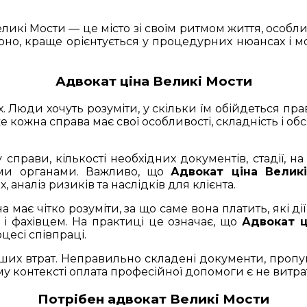
ликі Мости — це місто зі своїм ритмом життя, особл
но, краще орієнтується у процедурних нюансах і м
Адвокат ціна Великі Мости
 Люди хочуть розуміти, у скільки їм обійдеться пра
кожна справа має свої особливості, складність і обс
 справи, кількості необхідних документів, стадії, н
ими органами. Важливо, що
Адвокат ціна Велик
аналіз ризиків та наслідків для клієнта.
ає чітко розуміти, за що саме вона платить, які дії 
 і фахівцем. На практиці це означає, що
Адвокат ц
цесі співпраці.
их втрат. Неправильно складені документи, пропу
му контексті оплата професійної допомоги є не витрат
Потрібен адвокат Великі Мости