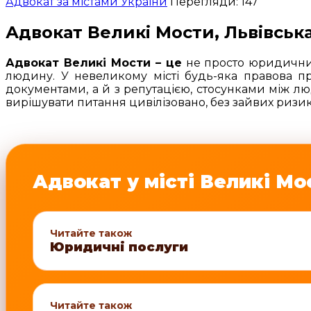
Адвокат за містами України
Перегляди: 147
Адвокат Великі Мости, Львівська
Адвокат Великі Мости – це
не просто юридичний 
людину. У невеликому місті будь-яка правова п
документами, а й з репутацією, стосунками між л
вирішувати питання цивілізовано, без зайвих ризик
Адвокат у місті Великі Мо
Читайте також
Юридичні послуги
Читайте також