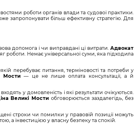
ивостями роботи органів влади та судової практики.
оже запропонувати більш ефективну стратегію. Для
вова допомога і чи виправдані ці витрати.
Адвокат
яг роботи. Немає універсальної суми, яка підходила
а якій перебуває питання, терміновості та потреби у
і Мости
— це не лише оплата консультації, а й
входять у домовленість і які результати очікуються.
іна Великі Мости
обговорюється заздалегідь, без
щені строки чи помилки у правовій позиції можуть
ою, а інвестицією у власну безпеку та спокій.