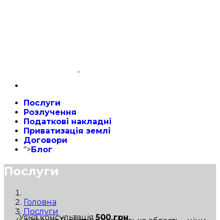
Послуги
Розлучення
Податкові накладні
Приватизація землі
Договори
">
Блог
Послуги
Головна
Послуги
Усна консультація
500 грн