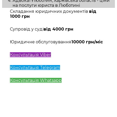
Адвокат Люботин, Харківська область - ціни
на послуги юриста в Люботині
Складання юридичних документів
від
1000 грн
Супровід у суді
від 4000 грн
Юридичне обслуговування
10000 грн/міс
Консультація Viber
Консультація Telegram
Консультація Whatsapp