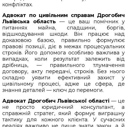
конфліктах.
Адвокат по цивільним справам Дрогобич
Львівська область
— це ваш помічник у
питаннях майна, спадщини, боргів,
відшкодування шкоди. Він працює над
доказовою базою, правильно формулює
правові позиції, діє в межах процесуальних
строків. Його допомога особливо важлива у
випадках, коли результат залежить від
дрібниць, — правильного тлумачення
договору, акту передачі, строків. Без нього
складно уявити ефективний захист у
цивільному процесі, адже це сфера, де
знання деталей — ключ до перемоги.
Адвокат Дрогобич Львівської області
— це
не просто юридичний консультант, а
справжній стратег, який формує виграшну
тактику для кожного клієнта. У сучасних
реаліях важливо не лише знати закон, а й