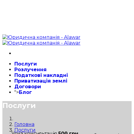
Послуги
Розлучення
Податкові накладні
Приватизація землі
Договори
">
Блог
Послуги
Головна
Послуги
Усна консультація
500 грн