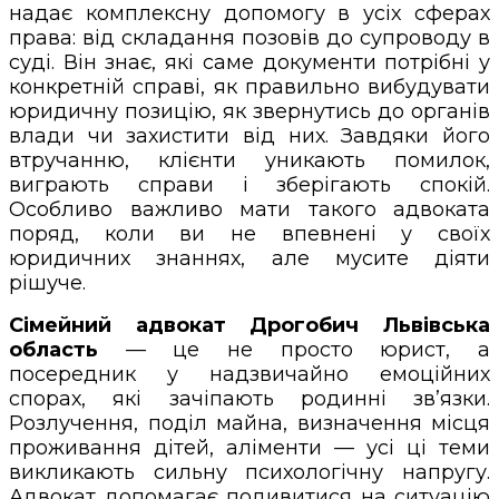
надає комплексну допомогу в усіх сферах
права: від складання позовів до супроводу в
суді. Він знає, які саме документи потрібні у
конкретній справі, як правильно вибудувати
юридичну позицію, як звернутись до органів
влади чи захистити від них. Завдяки його
втручанню, клієнти уникають помилок,
виграють справи і зберігають спокій.
Особливо важливо мати такого адвоката
поряд, коли ви не впевнені у своїх
юридичних знаннях, але мусите діяти
рішуче.
Сімейний адвокат Дрогобич Львівська
область
— це не просто юрист, а
посередник у надзвичайно емоційних
спорах, які зачіпають родинні зв’язки.
Розлучення, поділ майна, визначення місця
проживання дітей, аліменти — усі ці теми
викликають сильну психологічну напругу.
Адвокат допомагає подивитися на ситуацію