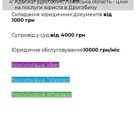
Адвокат Дрогобич, Львівська область - ціни
на послуги юриста в Дрогобичу
Складання юридичних документів
від
1000 грн
Супровід у суді
від 4000 грн
Юридичне обслуговування
10000 грн/міс
Консультація Viber
Консультація Telegram
Консультація Whatsapp