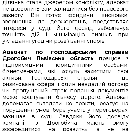
ділянка стала джерелом конфлікту, адвокат
не дозволить вам залишитися без правового
захисту. Він готує юридичні висновки,
звернення до держорганів, представляє
інтереси у суді. Його досвід забезпечує
точність дій і мінімізацію ризиків при
укладанні угод чи розв’язанні спорів.
Адвокат по господарським справам
Дрогобич Львівська область
працює з
підприємцями, юридичними особами,
бізнесменами, які хочуть захистити свої
активи. Господарські справи — це
ризикована сфера, і один невдалий договір
чи пропущений строк подання документів
може коштувати бізнесу дорого. Адвокат
допомагає складати контракти, реагує на
порушення умов, бере участь у переговорах,
захищає в суді. Завдяки його досвіду
компанії з Дрогобича мають змогу
зосередитися на розвитку, а не на