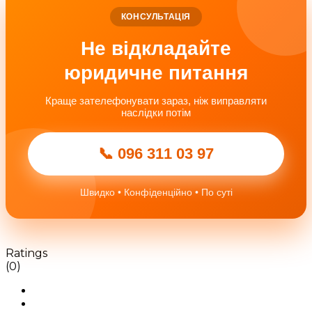
КОНСУЛЬТАЦІЯ
Не відкладайте
юридичне питання
Краще зателефонувати зараз, ніж виправляти
наслідки потім
📞 096 311 03 97
Швидко • Конфіденційно • По суті
Ratings
(0)