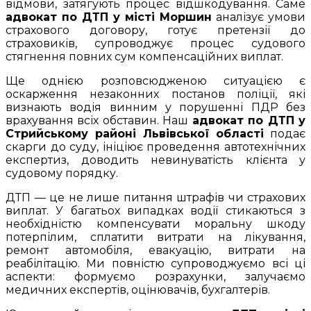
відмови, затягують процес відшкодування. Саме
адвокат по ДТП у місті Моршин
аналізує умови
страхового договору, готує претензії до
страховиків, супроводжує процес судового
стягнення повних сум компенсаційних виплат.
Ще однією розповсюдженою ситуацією є
оскарження незаконних постанов поліції, які
визнають водія винним у порушенні ПДР без
врахування всіх обставин. Наш
адвокат по ДТП у
Стрийському районі Львівської області
подає
скарги до суду, ініціює проведення автотехнічних
експертиз, доводить невинуватість клієнта у
судовому порядку.
ДТП — це не лише питання штрафів чи страхових
виплат. У багатьох випадках водії стикаються з
необхідністю компенсувати моральну шкоду
потерпілим, сплатити витрати на лікування,
ремонт автомобіля, евакуацію, витрати на
реабілітацію. Ми повністю супроводжуємо всі ці
аспекти: формуємо розрахунки, залучаємо
медичних експертів, оцінювачів, бухгалтерів.