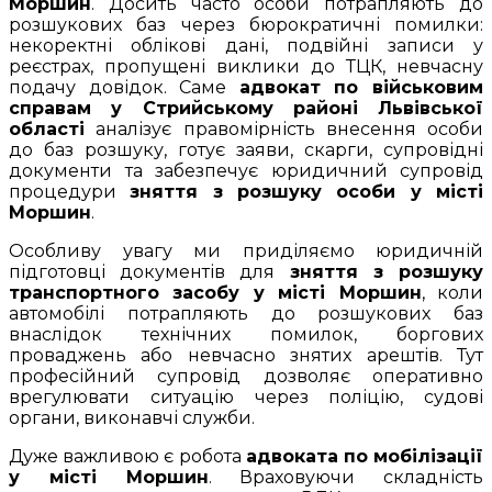
Моршин
. Досить часто особи потрапляють до
розшукових баз через бюрократичні помилки:
некоректні облікові дані, подвійні записи у
реєстрах, пропущені виклики до ТЦК, невчасну
подачу довідок. Саме
адвокат по військовим
справам у Стрийському районі Львівської
області
аналізує правомірність внесення особи
до баз розшуку, готує заяви, скарги, супровідні
документи та забезпечує юридичний супровід
процедури
зняття з розшуку особи у місті
Моршин
.
Особливу увагу ми приділяємо юридичній
підготовці документів для
зняття з розшуку
транспортного засобу у місті Моршин
, коли
автомобілі потрапляють до розшукових баз
внаслідок технічних помилок, боргових
проваджень або невчасно знятих арештів. Тут
професійний супровід дозволяє оперативно
врегулювати ситуацію через поліцію, судові
органи, виконавчі служби.
Дуже важливою є робота
адвоката по мобілізації
у місті Моршин
. Враховуючи складність