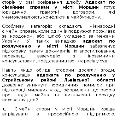
сторін у разі розірвання шлюбу.
Адвокат по
сімейним справам у місті Моршин
готує
юридично грамотні договори, які
унеможливлюють конфлікти в майбутньому.
Особливу категорію складають міжнародні
сімейні справи, коли один із подружжя проживає
за кордоном, або шлюб укладено за межами
України. У таких випадках
адвокат по
розлученню у місті Моршин
забезпечує
підготовку пакету документів, їх апостилювання,
переклад, взаємодію з іноземними
консульствами, представництво інтересів у суді.
Навіть якщо обидві сторони досягли згоди,
консультація
адвоката по розлученню у
Стрийському районі Львівської області
дозволяє уникнути юридичних помилок при
підготовці мирових угод, оформленні договорів
про поділ майна та визначенні порядку
виховання дітей.
📞 Сімейні спори у місті Моршин краще
вирішувати з професійною підтримкою.