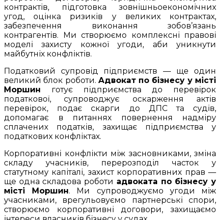
контрактів, підготовка зовнішньоекономічних
угод, оцінка ризиків у великих контрактах,
забезпечення виконання зобов’язань
контрагентів. Ми створюємо комплексні правові
моделі захисту кожної угоди, аби уникнути
майбутніх конфліктів.
Податковий супровід підприємств — ще один
великий блок роботи.
Адвокат по бізнесу у місті
Моршин
готує підприємства до перевірок
податкової, супроводжує оскарження актів
перевірок, подає скарги до ДПС та судів,
допомагає в питаннях повернення надміру
сплачених податків, захищає підприємства у
податкових конфліктах.
Корпоративні конфлікти між засновниками, зміна
складу учасників, перерозподіл часток у
статутному капіталі, захист корпоративних прав —
ще одна складова роботи
адвоката по бізнесу у
місті Моршин
. Ми супроводжуємо угоди між
учасниками, врегульовуємо партнерські спори,
створюємо корпоративні договори, захищаємо
інтереси власників бізнесу у судах.