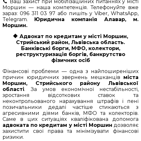
📞 Ваш захист при мобілізаційних питаннях у місті
Моршин — наша компетенція. Телефонуйте вже
зараз: 096 311 03 97 або пишіть у Viber, WhatsApp,
Telegram.
Юридична компанія Алавар, м.
Моршин.
🔶
Адвокат по кредитам у місті Моршин,
Стрийський район, Львівська область.
Банківські борги, МФО, колектори,
реструктуризація боргів, банкрутство
фізичних осіб
Фінансові проблеми — одна з найпоширеніших
причин юридичних звернень мешканців
міста
Моршин, Стрийського району Львівської
області
. За умов економічної нестабільності,
зростання відсоткових ставок та
неконтрольованого нарахування штрафів і пені
позичальники дедалі частіше стикаються з
агресивними діями банків, МФО та колекторів.
Саме в цих ситуаціях кваліфікована допомога
адвоката по кредитам у місті Моршин
дозволяє
захистити свої права та мінімізувати фінансові
ризики.