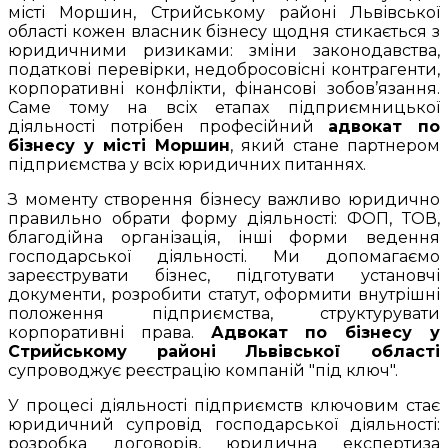
місті Моршин, Стрийському районі Львівської
області кожен власник бізнесу щодня стикається з
юридичними ризиками: зміни законодавства,
податкові перевірки, недобросовісні контрагенти,
корпоративні конфлікти, фінансові зобов’язання.
Саме тому на всіх етапах підприємницької
діяльності потрібен професійний
адвокат по
бізнесу у місті Моршин
, який стане партнером
підприємства у всіх юридичних питаннях.
З моменту створення бізнесу важливо юридично
правильно обрати форму діяльності: ФОП, ТОВ,
благодійна організація, інші форми ведення
господарської діяльності. Ми допомагаємо
зареєструвати бізнес, підготувати установчі
документи, розробити статут, оформити внутрішні
положення підприємства, структурувати
корпоративні права.
Адвокат по бізнесу у
Стрийському районі Львівської області
супроводжує реєстрацію компаній "під ключ".
У процесі діяльності підприємств ключовим стає
юридичний супровід господарської діяльності:
розробка договорів, юридична експертиза