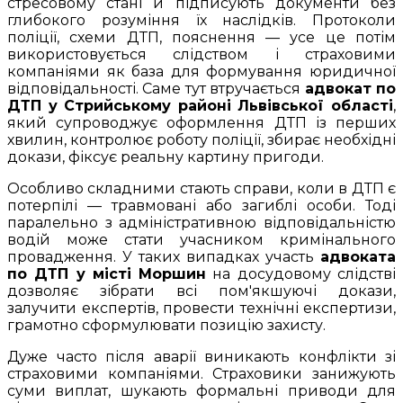
стресовому стані й підписують документи без
глибокого розуміння їх наслідків. Протоколи
поліції, схеми ДТП, пояснення — усе це потім
використовується слідством і страховими
компаніями як база для формування юридичної
відповідальності. Саме тут втручається
адвокат по
ДТП у Стрийському районі Львівської області
,
який супроводжує оформлення ДТП із перших
хвилин, контролює роботу поліції, збирає необхідні
докази, фіксує реальну картину пригоди.
Особливо складними стають справи, коли в ДТП є
потерпілі — травмовані або загиблі особи. Тоді
паралельно з адміністративною відповідальністю
водій може стати учасником кримінального
провадження. У таких випадках участь
адвоката
по ДТП у місті Моршин
на досудовому слідстві
дозволяє зібрати всі пом'якшуючі докази,
залучити експертів, провести технічні експертизи,
грамотно сформулювати позицію захисту.
Дуже часто після аварії виникають конфлікти зі
страховими компаніями. Страховики занижують
суми виплат, шукають формальні приводи для