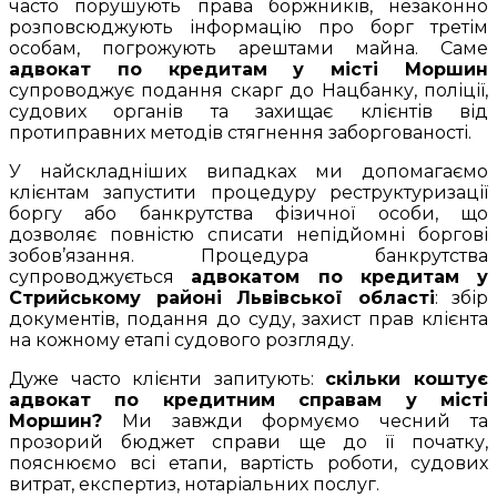
часто порушують права боржників, незаконно
розповсюджують інформацію про борг третім
особам, погрожують арештами майна. Саме
адвокат по кредитам у місті Моршин
супроводжує подання скарг до Нацбанку, поліції,
судових органів та захищає клієнтів від
протиправних методів стягнення заборгованості.
У найскладніших випадках ми допомагаємо
клієнтам запустити процедуру реструктуризації
боргу або банкрутства фізичної особи, що
дозволяє повністю списати непідйомні боргові
зобов’язання. Процедура банкрутства
супроводжується
адвокатом по кредитам у
Стрийському районі Львівської області
: збір
документів, подання до суду, захист прав клієнта
на кожному етапі судового розгляду.
Дуже часто клієнти запитують:
скільки коштує
адвокат по кредитним справам у місті
Моршин?
Ми завжди формуємо чесний та
прозорий бюджет справи ще до її початку,
пояснюємо всі етапи, вартість роботи, судових
витрат, експертиз, нотаріальних послуг.