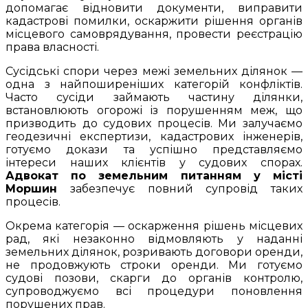
допомагає відновити документи, виправити
кадастрові помилки, оскаржити рішення органів
місцевого самоврядування, провести реєстрацію
права власності.
Сусідські спори через межі земельних ділянок —
одна з найпоширеніших категорій конфліктів.
Часто сусіди займають частину ділянки,
встановлюють огорожі із порушенням меж, що
призводить до судових процесів. Ми залучаємо
геодезичні експертизи, кадастрових інженерів,
готуємо докази та успішно представляємо
інтереси наших клієнтів у судових спорах.
Адвокат по земельним питанням у місті
Моршин
забезпечує повний супровід таких
процесів.
Окрема категорія — оскарження рішень місцевих
рад, які незаконно відмовляють у наданні
земельних ділянок, розривають договори оренди,
не продовжують строки оренди. Ми готуємо
судові позови, скарги до органів контролю,
супроводжуємо всі процедури поновлення
порушених прав.