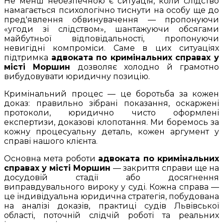
Не менш небезпечною є ситуація, коли слідство
намагається психологічно тиснути на особу ще до
пред'явлення обвинувачення — пропонуючи
«угоди зі слідством», шантажуючи обсягами
майбутньої відповідальності, пропонуючи
невигідні компроміси. Саме в цих ситуаціях
підтримка
адвоката по кримінальних справах у
місті Моршин
дозволяє холодно й грамотно
вибудовувати юридичну позицію.
Кримінальний процес — це боротьба за кожен
доказ: правильно зібрані показання, оскаржені
протоколи, юридично чисто оформлені
експертизи, доказові клопотання. Ми боремось за
кожну процесуальну деталь, кожен аргумент у
справі нашого клієнта.
Основна мета роботи
адвоката по кримінальних
справах у місті Моршин
— закриття справи ще на
досудовій стадії або досягнення
виправдувального вироку у суді. Кожна справа —
це індивідуальна юридична стратегія, побудована
на аналізі доказів, практиці судів Львівської
області, поточній слідчій роботі та реальних