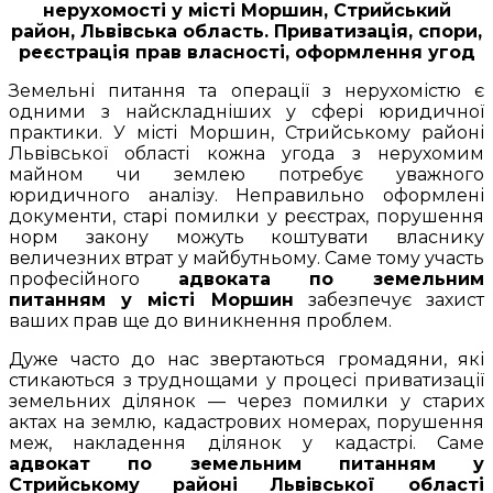
нерухомості у місті Моршин, Стрийський
район, Львівська область. Приватизація, спори,
реєстрація прав власності, оформлення угод
Земельні питання та операції з нерухомістю є
одними з найскладніших у сфері юридичної
практики. У місті Моршин, Стрийському районі
Львівської області кожна угода з нерухомим
майном чи землею потребує уважного
юридичного аналізу. Неправильно оформлені
документи, старі помилки у реєстрах, порушення
норм закону можуть коштувати власнику
величезних втрат у майбутньому. Саме тому участь
професійного
адвоката по земельним
питанням у місті Моршин
забезпечує захист
ваших прав ще до виникнення проблем.
Дуже часто до нас звертаються громадяни, які
стикаються з труднощами у процесі приватизації
земельних ділянок — через помилки у старих
актах на землю, кадастрових номерах, порушення
меж, накладення ділянок у кадастрі. Саме
адвокат по земельним питанням у
Стрийському районі Львівської області