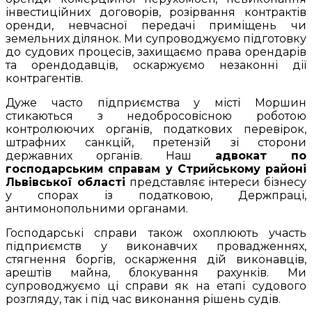
інвестиційних договорів, розірвання контрактів
оренди, невчасної передачі приміщень чи
земельних ділянок. Ми супроводжуємо підготовку
до судових процесів, захищаємо права орендарів
та орендодавців, оскаржуємо незаконні дії
контрагентів.
Дуже часто підприємства у місті Моршин
стикаються з недобросовісною роботою
контролюючих органів, податкових перевірок,
штрафних санкцій, претензій зі сторони
державних органів. Наш
адвокат по
господарським справам у Стрийському районі
Львівської області
представляє інтереси бізнесу
у спорах із податковою, Держпраці,
антимонопольними органами.
Господарські справи також охоплюють участь
підприємств у виконавчих провадженнях,
стягнення боргів, оскарження дій виконавців,
арештів майна, блокування рахунків. Ми
супроводжуємо ці справи як на етапі судового
розгляду, так і під час виконання рішень судів.