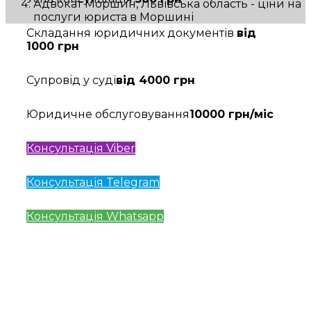
Адвокат Моршин, Львівська область - ціни на
послуги юриста в Моршині
Складання юридичних документів
від
1000 грн
Супровід у суді
від 4000 грн
Юридичне обслуговування
10000 грн/міс
Консультація Viber
Консультація Telegram
Консультація Whatsapp