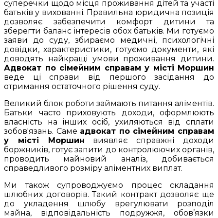
суперечки щодо місця проживання дітей та участі
батьків у вихованні. Правильна юридична позиція
дозволяє забезпечити комфорт дитини та
зберегти баланс інтересів обох батьків. Ми готуємо
заяви до суду, збираємо медичні, психологічні
довідки, характеристики, готуємо документи, які
доводять найкращі умови проживання дитини.
Адвокат по сімейним справам у місті Моршин
веде ці справи від першого засідання до
отримання остаточного рішення суду.
Великий блок роботи займають питання аліментів.
Батьки часто приховують доходи, оформлюють
власність на інших осіб, ухиляються від сплати
зобов'язань. Саме
адвокат по сімейним справам
у місті Моршин
виявляє справжні доходи
боржників, готує запити до контролюючих органів,
проводить майновий аналіз, добивається
справедливого розміру аліментних виплат.
Ми також супроводжуємо процес складання
шлюбних договорів. Такий контракт дозволяє ще
до укладення шлюбу врегулювати розподіл
майна, відповідальність подружжя, обов’язки