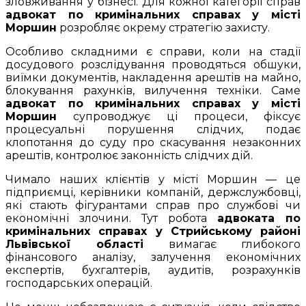
зловживання у бізнесі. Для кожної категорії справ
адвокат по кримінальних справах у місті
Моршин
розробляє окрему стратегію захисту.
Особливо складними є справи, коли на стадії
досудового розслідування проводяться обшуки,
виїмки документів, накладення арештів на майно,
блокування рахунків, вилучення техніки. Саме
адвокат по кримінальних справах у місті
Моршин
супроводжує ці процеси, фіксує
процесуальні порушення слідчих, подає
клопотання до суду про скасування незаконних
арештів, контролює законність слідчих дій.
Чимало наших клієнтів у місті Моршин — це
підприємці, керівники компаній, держслужбовці,
які стають фігурантами справ про службові чи
економічні злочини. Тут робота
адвоката по
кримінальних справах у Стрийському районі
Львівської області
вимагає глибокого
фінансового аналізу, залучення економічних
експертів, бухгалтерів, аудитів, розрахунків
господарських операцій.