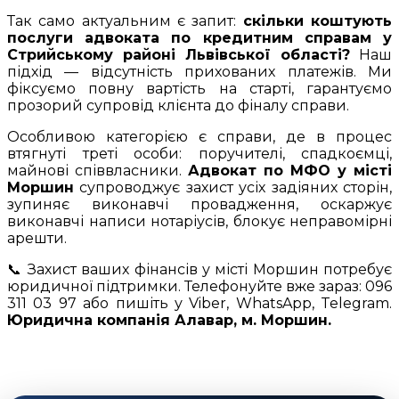
Так само актуальним є запит:
скільки коштують
послуги адвоката по кредитним справам у
Стрийському районі Львівської області?
Наш
підхід — відсутність прихованих платежів. Ми
фіксуємо повну вартість на старті, гарантуємо
прозорий супровід клієнта до фіналу справи.
Особливою категорією є справи, де в процес
втягнуті треті особи: поручителі, спадкоємці,
майнові співвласники.
Адвокат по МФО у місті
Моршин
супроводжує захист усіх задіяних сторін,
зупиняє виконавчі провадження, оскаржує
виконавчі написи нотаріусів, блокує неправомірні
арешти.
📞 Захист ваших фінансів у місті Моршин потребує
юридичної підтримки. Телефонуйте вже зараз: 096
311 03 97 або пишіть у Viber, WhatsApp, Telegram.
Юридична компанія Алавар, м. Моршин.