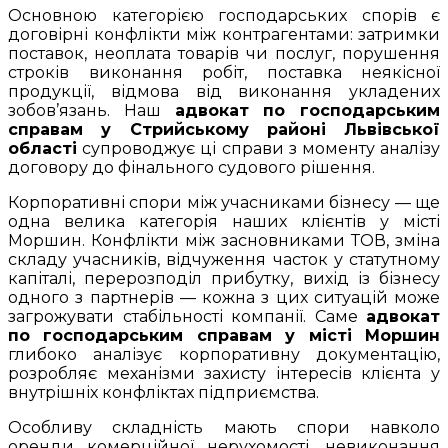
Основною категорією господарських спорів є
договірні конфлікти між контрагентами: затримки
поставок, неоплата товарів чи послуг, порушення
строків виконання робіт, поставка неякісної
продукції, відмова від виконання укладених
зобов’язань. Наш
адвокат по господарським
справам у Стрийському районі Львівської
області
супроводжує ці справи з моменту аналізу
договору до фінального судового рішення.
Корпоративні спори між учасниками бізнесу — ще
одна велика категорія наших клієнтів у місті
Моршин. Конфлікти між засновниками ТОВ, зміна
складу учасників, відчуження часток у статутному
капіталі, перерозподіл прибутку, вихід із бізнесу
одного з партнерів — кожна з цих ситуацій може
загрожувати стабільності компанії. Саме
адвокат
по господарським справам у місті Моршин
глибоко аналізує корпоративну документацію,
розробляє механізми захисту інтересів клієнта у
внутрішніх конфліктах підприємства.
Особливу складність мають спори навколо
оренди комерційної нерухомості, невиконання