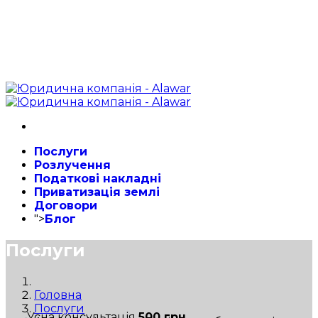
Послуги
Розлучення
Податкові накладні
Приватизація землі
Договори
">
Блог
Послуги
Головна
Послуги
Усна консультація
500 грн