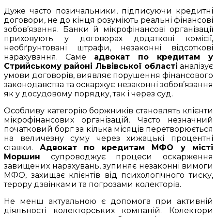
Дуже часто позичальники, підписуючи кредитні
договори, не до кінця розуміють реальні фінансові
зобов’язання. Банки й мікрофінансові організації
приховують у договорах додаткові комісії,
необґрунтовані штрафи, незаконні відсоткові
нарахування. Саме
адвокат по кредитам у
Стрийському районі Львівської області
аналізує
умови договорів, виявляє порушення фінансового
законодавства та оскаржує незаконні зобов’язання
як у досудовому порядку, так і через суд.
Особливу категорію боржників становлять клієнти
мікрофінансових організацій. Часто незначний
початковий борг за кілька місяців перетворюється
на величезну суму через хижацькі процентні
ставки.
Адвокат по кредитам МФО у місті
Моршин
супроводжує процеси оскарження
завищених нарахувань, зупиняє незаконні вимоги
МФО, захищає клієнтів від психологічного тиску,
терору дзвінками та погрозами колекторів.
Не менш актуальною є допомога при активній
діяльності колекторських компаній. Колектори