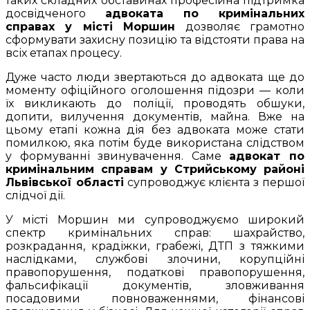
таких складних обставинах професійна підтримка
досвідченого
адвоката по кримінальних
справах у місті Моршин
дозволяє грамотно
сформувати захисну позицію та відстояти права на
всіх етапах процесу.
Дуже часто люди звертаються до адвоката ще до
моменту офіційного оголошення підозри — коли
їх викликають до поліції, проводять обшуки,
допити, вилучення документів, майна. Вже на
цьому етапі кожна дія без адвоката може стати
помилкою, яка потім буде використана слідством
у формуванні звинувачення. Саме
адвокат по
кримінальним справам у Стрийському районі
Львівської області
супроводжує клієнта з першої
слідчої дії.
У місті Моршин ми супроводжуємо широкий
спектр кримінальних справ: шахрайство,
розкрадання, крадіжки, грабежі, ДТП з тяжкими
наслідками, службові злочини, корупційні
правопорушення, податкові правопорушення,
фальсифікації документів, зловживання
посадовими повноваженнями, фінансові