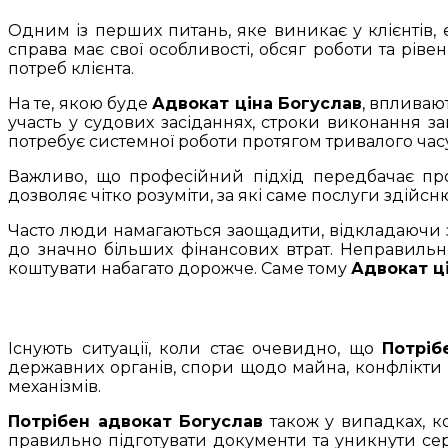
Одним із перших питань, яке виникає у клієнтів, 
справа має свої особливості, обсяг роботи та ріве
потреб клієнта.
На те, якою буде
Адвокат ціна Богуслав
, впливаю
участь у судових засіданнях, строки виконання за
потребує системної роботи протягом тривалого час
Важливо, що професійний підхід передбачає про
дозволяє чітко розуміти, за які саме послуги здійс
Часто люди намагаються заощадити, відкладаючи 
до значно більших фінансових втрат. Неправильн
коштувати набагато дорожче. Саме тому
Адвокат ц
Існують ситуації, коли стає очевидно, що
Потріб
державних органів, спори щодо майна, конфлікти 
механізмів.
Потрібен адвокат Богуслав
також у випадках, к
правильно підготувати документи та уникнути се