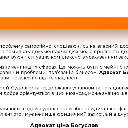
роблему самостійно, сподіваючись на власний дос
чна помилка у документах чи діях може призвести д
аналізуючи ситуацію комплексно, з урахуванням зако
ізноманітніших сферах. Це можуть бути сімейні сп
прави чи проблеми, пов’язані з бізнесом.
Адвокат Б
и, незалежно від її складності.
й. Судові органи, державні установи та посадові 
ий добре орієнтується в цих нюансах, може значно 
ільшості людей судові спори або юридичні конфлік
ієнт отримує не лише юридичний захист, а й відчутт
Адвокат ціна Богуслав