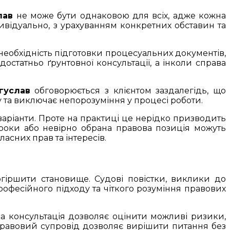
лав
не може бути однаковою для всіх, адже кожна
ндивідуально, з урахуванням конкретних обставин та
 необхідність підготовки процесуальних документів,
остатньо ґрунтовної консультації, а інколи справа
гуслав
обговорюється з клієнтом заздалегідь, що
у та виключає непорозуміння у процесі роботи.
ріанти. Проте на практиці це нерідко призводить
троки або невірно обрана правова позиція можуть
ласних прав та інтересів.
огіршити становище. Судові повістки, виклики до
офесійного підходу та чіткого розуміння правових
а консультація дозволяє оцінити можливі ризики,
правовий супровід дозволяє вирішити питання без