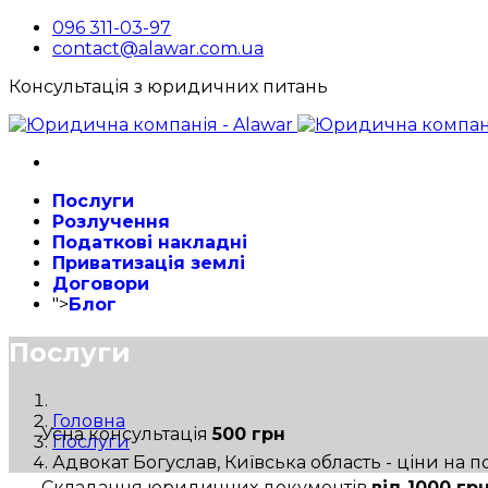
096 311-03-97
contact@alawar.com.ua
Консультація з юридичних питань
Послуги
Розлучення
Податкові накладні
Приватизація землі
Договори
">
Блог
Послуги
Головна
Усна консультація
500 грн
Послуги
Адвокат Богуслав, Київська область - ціни на 
Складання юридичних документів
від 1000 гр