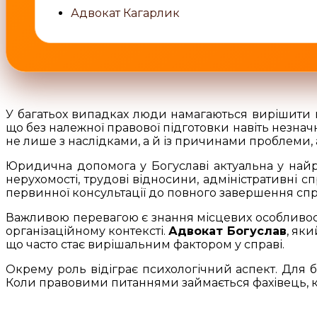
Адвокат Кагарлик
У багатьох випадках люди намагаються вирішити п
що без належної правової підготовки навіть незна
не лише з наслідками, а й із причинами проблеми, 
Юридична допомога у Богуславі актуальна у найр
нерухомості, трудові відносини, адміністративні с
первинної консультації до повного завершення справ
Важливою перевагою є знання місцевих особливосте
організаційному контексті.
Адвокат Богуслав
, як
що часто стає вирішальним фактором у справі.
Окрему роль відіграє психологічний аспект. Для б
Коли правовими питаннями займається фахівець, кл