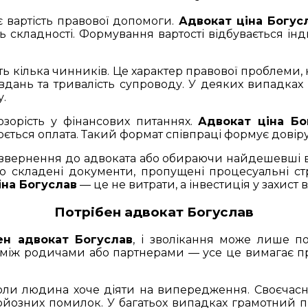
є вартість правової допомоги.
Адвокат ціна Богус
нь складності. Формування вартості відбувається і
ть кілька чинників. Це характер правової проблеми,
вдань та тривалість супроводу. У деяких випадках д
у.
зорість у фінансових питаннях.
Адвокат ціна Бо
нюється оплата. Такий формат співпраці формує довір
звернення до адвоката або обираючи найдешевші ва
о складені документи, пропущені процесуальні с
іна Богуслав
— це не витрати, а інвестиція у захист в
Потрібен адвокат Богуслав
ен адвокат Богуслав
, і зволікання може лише п
між родичами або партнерами — усе це вимагає пр
оли людина хоче діяти на випередження. Своєчасн
рйозних помилок. У багатьох випадках грамотний 