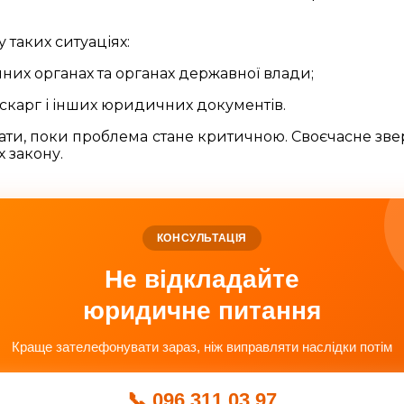
 таких ситуаціях:
нних органах та органах державної влади;
в, скарг і інших юридичних документів.
кати, поки проблема стане критичною. Своєчасне зв
х закону.
КОНСУЛЬТАЦІЯ
Не відкладайте
юридичне питання
Краще зателефонувати зараз, ніж виправляти наслідки потім
📞 096 311 03 97