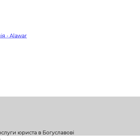
послуги юриста в Богуславові
н