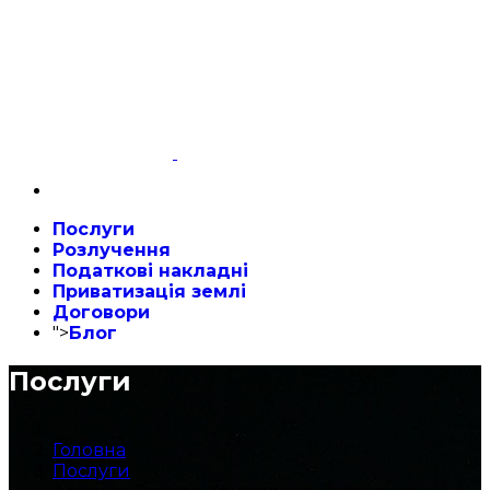
Послуги
Розлучення
Податкові накладні
Приватизація землі
Договори
">
Блог
Послуги
Головна
Послуги