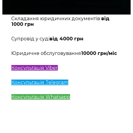
Адвокат Боково-Хрустальне, Луганська
Усна консультація
500 грн
область - ціни на послуги юриста в Боково-
Хрустальне
Складання юридичних документів
від
1000 грн
Супровід у суді
від 4000 грн
Юридичне обслуговування
10000 грн/міс
Консультація Viber
Консультація Telegram
Консультація Whatsapp