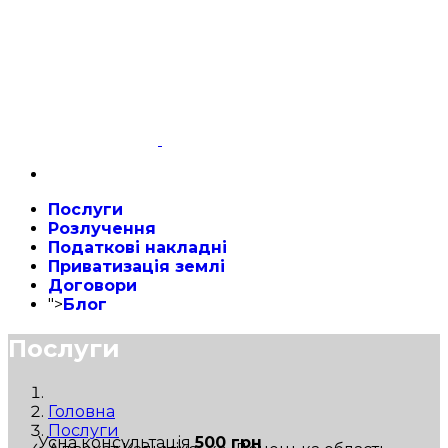
Послуги
Розлучення
Податкові накладні
Приватизація землі
Договори
">
Блог
Послуги
Головна
Послуги
Усна консультація
500 грн