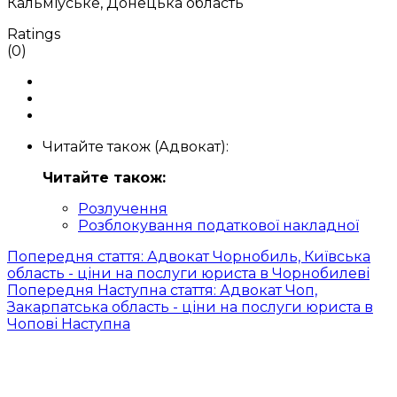
Кальміуське, Донецька область
Ratings
(0)
Читайте також (Адвокат):
Читайте також:
Розлучення
Розблокування податкової накладної
Попередня стаття: Адвокат Чорнобиль, Київська
область - ціни на послуги юриста в Чорнобилеві
Попередня
Наступна стаття: Адвокат Чоп,
Закарпатська область - ціни на послуги юриста в
Чопові
Наступна