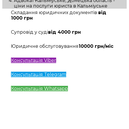
Адвокат Кальміуське, Донецька область -
ціни на послуги юриста в Кальміуське
Складання юридичних документів
від
1000 грн
Супровід у суді
від 4000 грн
Юридичне обслуговування
10000 грн/міс
Консультація Viber
Консультація Telegram
Консультація Whatsapp