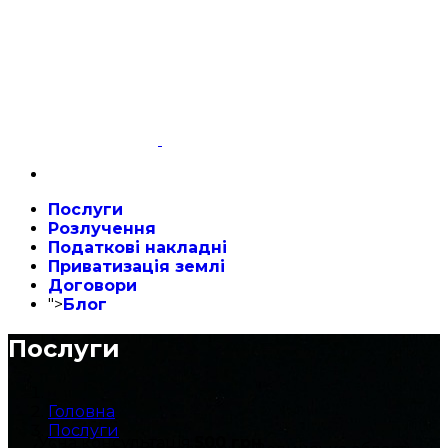
Послуги
Розлучення
Податкові накладні
Приватизація землі
Договори
">
Блог
Послуги
Головна
Послуги
Усна консультація
500 грн