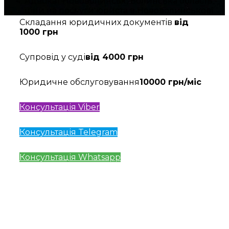
Адвокат Нововолинськ, Волинська область -
ціни на послуги юриста в Нововолинськові
Складання юридичних документів
від
1000 грн
Супровід у суді
від 4000 грн
Юридичне обслуговування
10000 грн/міс
Консультація Viber
Консультація Telegram
Консультація Whatsapp