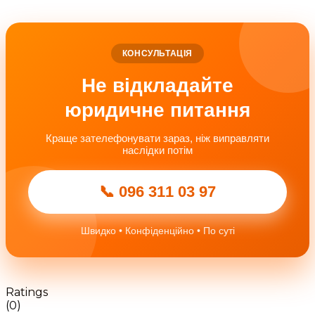
КОНСУЛЬТАЦІЯ
Не відкладайте
юридичне питання
Краще зателефонувати зараз, ніж виправляти
наслідки потім
📞 096 311 03 97
Швидко • Конфіденційно • По суті
Ratings
(0)