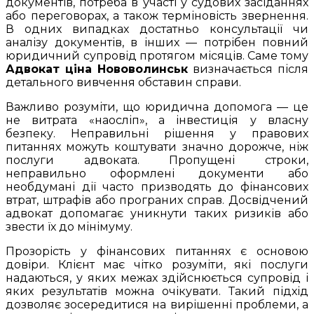
документів, потреба в участі у судових засіданнях
або переговорах, а також терміновість звернення.
В одних випадках достатньо консультації чи
аналізу документів, в інших — потрібен повний
юридичний супровід протягом місяців. Саме тому
Адвокат ціна Нововолинськ
визначається після
детального вивчення обставин справи.
Важливо розуміти, що юридична допомога — це
не витрата «наосліп», а інвестиція у власну
безпеку. Неправильні рішення у правових
питаннях можуть коштувати значно дорожче, ніж
послуги адвоката. Пропущені строки,
неправильно оформлені документи або
необдумані дії часто призводять до фінансових
втрат, штрафів або програних справ. Досвідчений
адвокат допомагає уникнути таких ризиків або
звести їх до мінімуму.
Прозорість у фінансових питаннях є основою
довіри. Клієнт має чітко розуміти, які послуги
надаються, у яких межах здійснюється супровід і
яких результатів можна очікувати. Такий підхід
дозволяє зосередитися на вирішенні проблеми, а