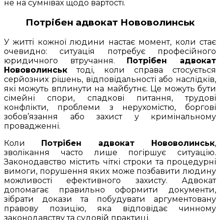
не на сумнівах щодо вартості.
Потрібен адвокат Нововолинськ
У житті кожної людини настає момент, коли стає
очевидно: ситуація потребує професійного
юридичного втручання.
Потрібен адвокат
Нововолинськ
тоді, коли справа стосується
серйозних рішень, відповідальності або наслідків,
які можуть вплинути на майбутнє. Це можуть бути
сімейні спори, спадкові питання, трудові
конфлікти, проблеми з нерухомістю, боргові
зобов’язання або захист у кримінальному
провадженні.
Коли
Потрібен адвокат Нововолинськ
,
зволікання часто лише погіршує ситуацію.
Законодавство містить чіткі строки та процедурні
вимоги, порушення яких може позбавити людину
можливості ефективного захисту. Адвокат
допомагає правильно оформити документи,
зібрати докази та побудувати аргументовану
правову позицію, яка відповідає чинному
законодавству та судовій практиці.