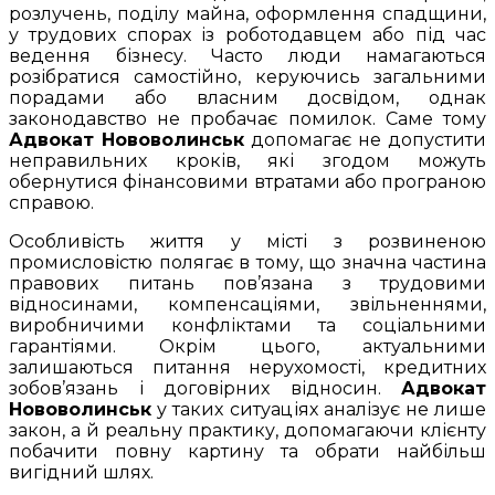
розлучень, поділу майна, оформлення спадщини,
у трудових спорах із роботодавцем або під час
ведення бізнесу. Часто люди намагаються
розібратися самостійно, керуючись загальними
порадами або власним досвідом, однак
законодавство не пробачає помилок. Саме тому
Адвокат Нововолинськ
допомагає не допустити
неправильних кроків, які згодом можуть
обернутися фінансовими втратами або програною
справою.
Особливість життя у місті з розвиненою
промисловістю полягає в тому, що значна частина
правових питань пов’язана з трудовими
відносинами, компенсаціями, звільненнями,
виробничими конфліктами та соціальними
гарантіями. Окрім цього, актуальними
залишаються питання нерухомості, кредитних
зобов’язань і договірних відносин.
Адвокат
Нововолинськ
у таких ситуаціях аналізує не лише
закон, а й реальну практику, допомагаючи клієнту
побачити повну картину та обрати найбільш
вигідний шлях.