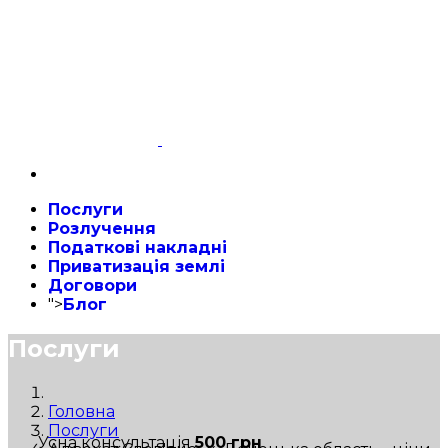
Послуги
Розлучення
Податкові накладні
Приватизація землі
Договори
">
Блог
Послуги
Головна
Послуги
Усна консультація
500 грн