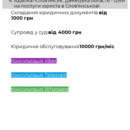
Адвокат Слов'янськ, Донецька область - ціни
на послуги юриста в Слов'янськові
Складання юридичних документів
від
1000 грн
Супровід у суді
від 4000 грн
Юридичне обслуговування
10000 грн/міс
Консультація Viber
Консультація Telegram
Консультація Whatsapp