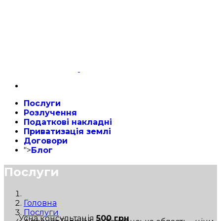
Послуги
Розлучення
Податкові накладні
Приватизація землі
Договори
">
Блог
Послуги
Головна
Послуги
Усна консультація
500 грн