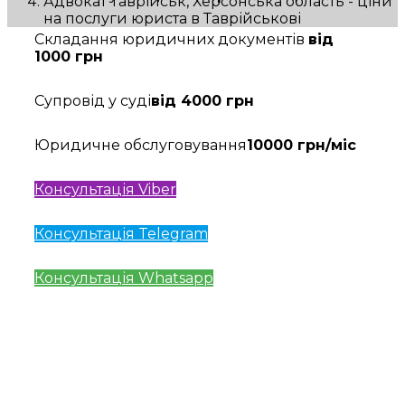
Адвокат Таврійськ, Херсонська область - ціни
на послуги юриста в Таврійськові
Складання юридичних документів
від
1000 грн
Супровід у суді
від 4000 грн
Юридичне обслуговування
10000 грн/міс
Консультація Viber
Консультація Telegram
Консультація Whatsapp