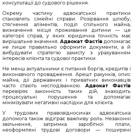
консультації до судового рішення.
Окрему частину адвокатської практики
становлять сімейні справи. Розірвання шлюбу,
стягнення аліментів, поділ спільного майна,
визначення місця проживання дитини — це
категорії справ, у яких юридична точність має
вирішальне значення.
Адвокат Фастів
допомагає
не лише правильно оформити документи, а й
вибудувати стратегію захисту з урахуванням
інтересів клієнта та судової практики.
Не менш актуальними є питання боргів, кредитів і
виконавчого провадження. Арешт рахунків, опис
майна, дії державних і приватних виконавців
часто стають несподіванкою.
Адвокат Фастів
перевіряє законність таких дій, знаходить
процесуальні порушення та допомагає
мінімізувати негативні наслідки для клієнта.
У трудових правовідносинах адвокатська
допомога також відіграє важливу роль. Незаконні
звільнення, затримка заробітної плати,
неоформлені трудові договори — поширені