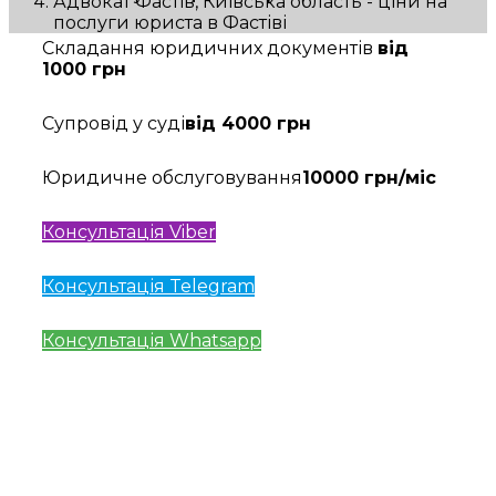
Адвокат Фастів, Київська область - ціни на
послуги юриста в Фастіві
Складання юридичних документів
від
1000 грн
Супровід у суді
від 4000 грн
Юридичне обслуговування
10000 грн/міс
Консультація Viber
Консультація Telegram
Консультація Whatsapp