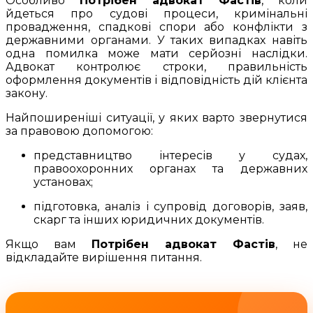
Особливо
Потрібен адвокат Фастів
, коли
йдеться про судові процеси, кримінальні
провадження, спадкові спори або конфлікти з
державними органами. У таких випадках навіть
одна помилка може мати серйозні наслідки.
Адвокат контролює строки, правильність
оформлення документів і відповідність дій клієнта
закону.
Найпоширеніші ситуації, у яких варто звернутися
за правовою допомогою:
представництво інтересів у судах,
правоохоронних органах та державних
установах;
підготовка, аналіз і супровід договорів, заяв,
скарг та інших юридичних документів.
Якщо вам
Потрібен адвокат Фастів
, не
відкладайте вирішення питання.