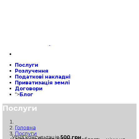
Послуги
Розлучення
Податкові накладні
Приватизація землі
Договори
">
Блог
Послуги
Головна
Послуги
Усна консультація
500 грн