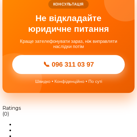
КОНСУЛЬТАЦІЯ
Не відкладайте
юридичне питання
Краще зателефонувати зараз, ніж виправляти
наслідки потім
📞 096 311 03 97
Швидко • Конфіденційно • По суті
Ratings
(0)