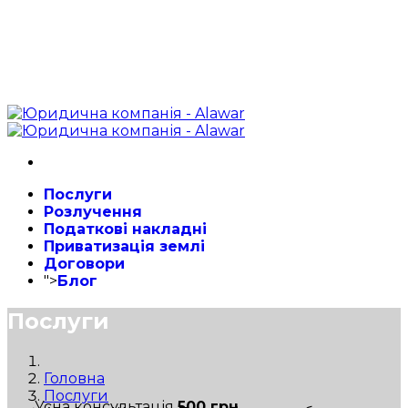
Послуги
Розлучення
Податкові накладні
Приватизація землі
Договори
">
Блог
Послуги
Головна
Послуги
Усна консультація
500 грн