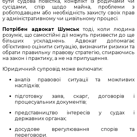
бути судова повістка, конфлікт із родичами чи
сусідами, спір щодо майна, проблеми з
роботодавцем або необхідність захисту своїх прав
у адміністративному чи цивільному процесі.
Потрібен адвокат Шумськ
тоді, коли людина
розуміє, що самостійні дії можуть призвести до ще
більших ускладнень. Адвокат допомагає
об’єктивно оцінити ситуацію, визначити ризики та
обрати правильну правову стратегію, спираючись
на закон і практику, а не на припущення.
Юридичний супровід може включати:
аналіз правової ситуації та можливих
наслідків;
підготовку заяв, скарг, договорів і
процесуальних документів;
представництво інтересів у судах і
державних органах;
досудове врегулювання спорів та
переговори.