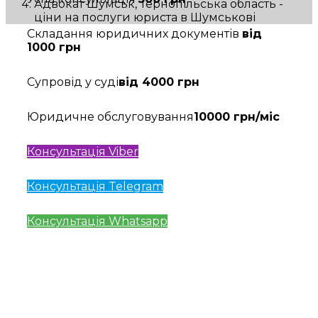
Адвокат Шумськ, Тернопільська область -
ціни на послуги юриста в Шумськові
Складання юридичних документів
від
1000 грн
Супровід у суді
від 4000 грн
Юридичне обслуговування
10000 грн/міс
Консультація Viber
Консультація Telegram
Консультація Whatsapp