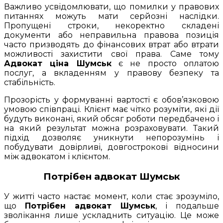
Важливо усвідомлювати, що помилки у правових
питаннях можуть мати серйозні наслідки.
Пропущені строки, некоректно складені
документи або неправильна правова позиція
часто призводять до фінансових втрат або втрати
можливості захистити свої права. Саме тому
Адвокат ціна Шумськ
є не просто оплатою
послуг, а вкладенням у правову безпеку та
стабільність.
Прозорість у формуванні вартості є обов’язковою
умовою співпраці. Клієнт має чітко розуміти, які дії
будуть виконані, який обсяг роботи передбачено і
на який результат можна розраховувати. Такий
підхід дозволяє уникнути непорозумінь і
побудувати довірливі, довгострокові відносини
між адвокатом і клієнтом.
Потрібен адвокат Шумськ
У житті часто настає момент, коли стає зрозуміло,
що
Потрібен адвокат Шумськ
, і подальше
зволікання лише ускладнить ситуацію. Це може