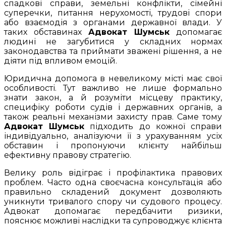
спадкові справи, земельні конфлікти, сімейні
суперечки, питання нерухомості, трудові спори
або взаємодія з органами державної влади. У
таких обставинах
Адвокат Шумськ
допомагає
людині не загубитися у складних нормах
законодавства та приймати зважені рішення, а не
діяти під впливом емоцій.
Юридична допомога в невеликому місті має свої
особливості. Тут важливо не лише формально
знати закон, а й розуміти місцеву практику,
специфіку роботи судів і державних органів, а
також реальні механізми захисту прав. Саме тому
Адвокат Шумськ
підходить до кожної справи
індивідуально, аналізуючи її з урахуванням усіх
обставин і пропонуючи клієнту найбільш
ефективну правову стратегію.
Велику роль відіграє і профілактика правових
проблем. Часто одна своєчасна консультація або
правильно складений документ дозволяють
уникнути тривалого спору чи судового процесу.
Адвокат допомагає передбачити ризики,
пояснює можливі наслідки та супроводжує клієнта