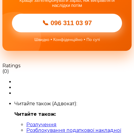
Краще зателефонувати зараз, ніж виправляти
наслідки потім
📞 096 311 03 97
Швидко • Конфіденційно • По суті
Ratings
(0)
Читайте також (Адвокат):
Читайте також:
Розлучення
Розблокування податкової накладної