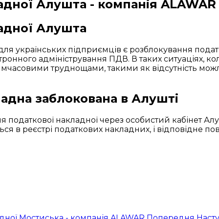
адної Алушта - компанія ALAWAR
адної Алушта
для українських підприємців є розблокування подат
тронного адміністрування ПДВ. В таких ситуаціях, к
 тимчасовими труднощами, такими як відсутність мож
ладна заблокована в Алушті
 податкової накладної через особистий кабінет Алуш
я в реєстрі податкових накладних, і відповідне пов
адної Мостиська - компанія ALAWAR
Попередня
Насту