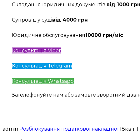
Складання юридичних документів
від 1000 гр
Супровід у суді
від 4000 грн
Юридичне обслуговування
10000 грн/міс
Консультація Viber
Консультація Telegram
Консультація Whatsapp
Зателефонуйте нам або замовте зворотний дзв
admin
Розблокування податкової накладної
18
квіт.
П