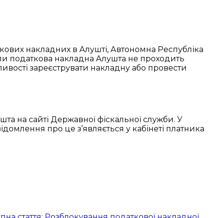
кових накладних в Алушті, Автономна Республіка
оли податкова накладна Алушта не проходить
ливості зареєструвати накладну або провести
та на сайті Державної фіскальної служби. У
ідомлення про це з’являється у кабінеті платника
пна стаття: Розблокування податкової накладної