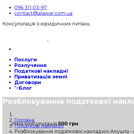
096 311-03-97
contact@alawar.com.ua
Консультація з юридичних питань
Послуги
Розлучення
Податкові накладні
Приватизація землі
Договори
">
Блог
Розблокування податкової накл
Головна
Усна консультація
500 грн
Податкові накладні
Розблокування податкової накладної Алушта 