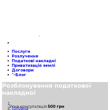
Послуги
Розлучення
Податкові накладні
Приватизація землі
Договори
">
Блог
Розблокування податкової
накладної
Усна консультація
500 грн
Головна