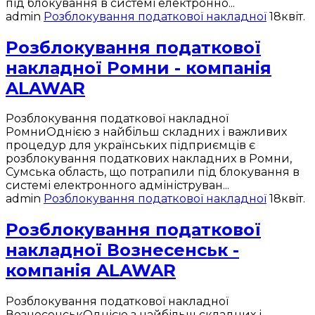
під блокування в системі електронно...
admin
Розблокування податкової накладної
18
квіт.
Розблокування податкової
накладної Ромни - компанія
ALAWAR
Розблокування податкової накладної
РомниОднією з найбільш складних і важливих
процедур для українських підприємців є
розблокування податкових накладних в Ромни,
Сумська область, що потрапили під блокування в
системі електронного адмініструван...
admin
Розблокування податкової накладної
18
квіт.
Розблокування податкової
накладної Вознесенськ -
компанія ALAWAR
Розблокування податкової накладної
ВознесенськОднією з найбільш складних і