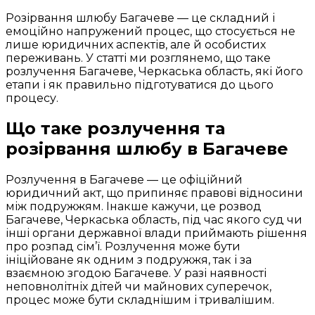
Розірвання шлюбу Багачеве — це складний і
емоційно напружений процес, що стосується не
лише юридичних аспектів, але й особистих
переживань. У статті ми розглянемо, що таке
розлучення Багачеве, Черкаська область, які його
етапи і як правильно підготуватися до цього
процесу.
Що таке розлучення та
розірвання шлюбу в Багачеве
Розлучення в Багачеве — це офіційний
юридичний акт, що припиняє правові відносини
між подружжям. Інакше кажучи, це розвод
Багачеве, Черкаська область, під час якого суд чи
інші органи державної влади приймають рішення
про розпад сім’ї. Розлучення може бути
ініційоване як одним з подружжя, так і за
взаємною згодою Багачеве. У разі наявності
неповнолітніх дітей чи майнових суперечок,
процес може бути складнішим і тривалішим.