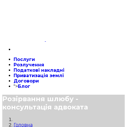
Послуги
Розлучення
Податкові накладні
Приватизація землі
Договори
">
Блог
Розірвання шлюбу -
консультація адвоката
Головна