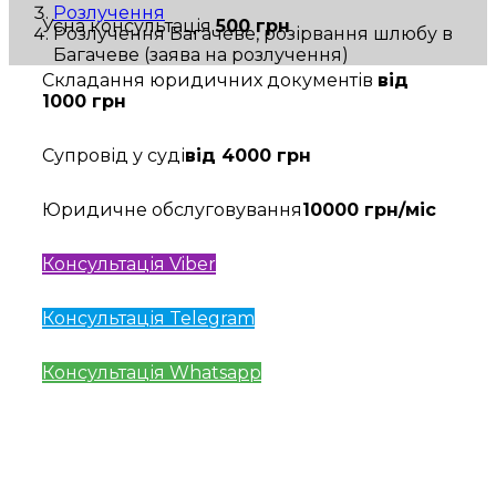
Розлучення
Усна консультація
500 грн
Розлучення Багачеве, розірвання шлюбу в
Багачеве (заява на розлучення)
Складання юридичних документів
від
1000 грн
Супровід у суді
від 4000 грн
Юридичне обслуговування
10000 грн/міс
Консультація Viber
Консультація Telegram
Консультація Whatsapp