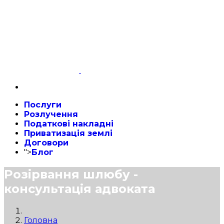
Послуги
Розлучення
Податкові накладні
Приватизація землі
Договори
">
Блог
Розірвання шлюбу -
консультація адвоката
Головна