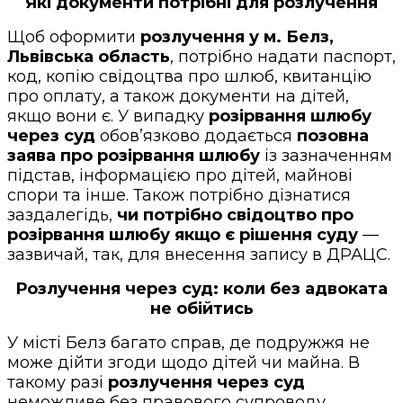
Які документи потрібні для розлучення
Щоб оформити
розлучення у м. Белз,
Львівська область
, потрібно надати паспорт,
код, копію свідоцтва про шлюб, квитанцію
про оплату, а також документи на дітей,
якщо вони є. У випадку
розірвання шлюбу
через суд
обов’язково додається
позовна
заява про розірвання шлюбу
із зазначенням
підстав, інформацією про дітей, майнові
спори та інше. Також потрібно дізнатися
заздалегідь,
чи потрібно свідоцтво про
розірвання шлюбу якщо є рішення суду
—
зазвичай, так, для внесення запису в ДРАЦС.
Розлучення через суд: коли без адвоката
не обійтись
У місті Белз багато справ, де подружжя не
може дійти згоди щодо дітей чи майна. В
такому разі
розлучення через суд
неможливе без правового супроводу.