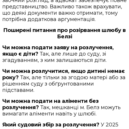
заочний розгляд, а адвокат забезпечує повне
представництво. Важливо також врахувати,
що деякі документи важко отримати, тому
потрібна додаткова аргументація.
Поширені питання про розірвання шлюбу в
Белзі
Чи можна подати заяву на розлучення,
якщо є діти?
Так, але лише до суду, зі
згадуванням, з ким залишаються діти.
Чи можна розлучитися, якщо дитині немає
року?
Так, але тільки за згодою матері або за
рішенням суду з обґрунтованими
підставами.
Чи можна подати на аліменти без
розлучення?
Так, мешканці м. Белз можуть
вимагати аліменти навіть у шлюбі.
Який судовий збір за розлучення?
У 2025