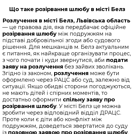
Що таке розірвання шлюбу в місті Белз
Розлучення в місті Белз, Львівська область
— це правова дія, яка передбачає офіційне
розірвання шлюбу
між подружжям на
підставі добровільної згоди або судового
рішення. Для мешканців м. Белз актуальним
є питання, як найкраще організувати процес,
з чого почати і куди звернутися, аби
подати
заяву на розлучення
без зайвих зволікань.
Згідно із законом,
розлучення
може бути
оформлено через РАЦС або суд, залежно від
ситуації. Якщо обидві сторони погоджуються,
не мають дітей і спірних моментів, то
достатньо оформити
спільну заяву про
розірвання шлюбу
. У місті Белз це можна
зробити через відповідний відділ ДРАЦС.
Проте коли є діти або конфлікт між
подружжям, доведеться звертатися до суду
із
позовною заявою про розірвання шлюбу
.