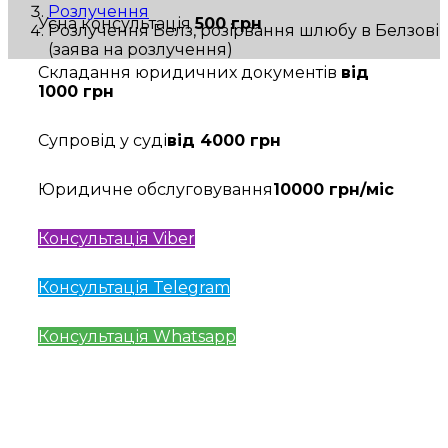
Розлучення
Усна консультація
500 грн
Розлучення Белз, розірвання шлюбу в Белзові
(заява на розлучення)
Складання юридичних документів
від
1000 грн
Супровід у суді
від 4000 грн
Юридичне обслуговування
10000 грн/міс
Консультація Viber
Консультація Telegram
Консультація Whatsapp