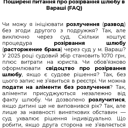
Поширені питання про розірвання шлюбу в
Вараші (FAQ)
Чи можу я ініціювати
розлучення
(
развод
)
без згоди другого з подружжя? Так, але
виключно через суд. Скільки коштує
процедура
розірвання шлюбу
(
расторжение брака
) через суд у м. Вараш?
У 2025 році судовий збір становить 1070 грн,
плюс витрати на юриста. Чи обов’язково
оформлювати
свідоцтво про розірвання
шлюбу
, якщо є судове рішення? Так, без
цього запис не з’явиться в реєстрі. Чи можна
подати на аліменти без розлучення
? Так,
аліменти присуджуються незалежно від
факту шлюбу. Чи дозволено
розлучитися
,
якщо дитині ще не виповнився рік? Так, але
лише за наявності виняткових обставин —
суд ухвалює рішення індивідуально. Що
робити, якщо друга сторона не з’являється