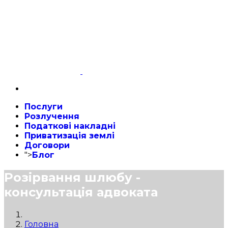
Послуги
Розлучення
Податкові накладні
Приватизація землі
Договори
">
Блог
Розірвання шлюбу -
консультація адвоката
Головна