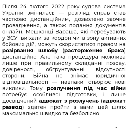
Після 24 лютого 2022 року судова система
України змінилась — розгляд справ став
частково дистанційним, дозволено заочне
провадження, а також подання документів
онлайн. Мешканці Вараша, які перебувають
у ЗСУ, виїхали за кордон чи в зону активних
бойових дій, можуть скористатися правом на
розірвання шлюбу
(
расторжение брака
)
дистанційно. Але така процедура можлива
лише при правильному складанні позову,
довіреності, обґрунтуванні відсутності
сторони. Війна не знімає юридичної
відповідальності — навпаки, створює нові
виклики. Тому
розлучення під час війни
потребує особливої підготовки, і лише
досвідчений
адвокат з розлучень
(
адвокат
развод
) здатен пройти з вами цей шлях
максимально швидко та безболісно