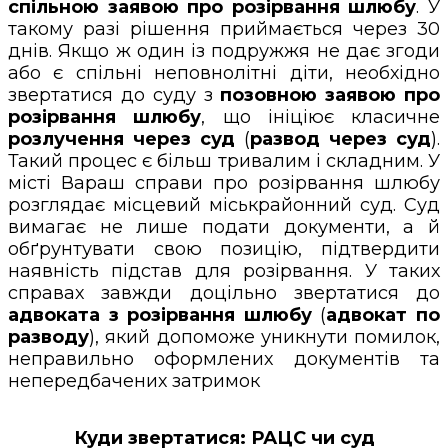
спільною заявою про розірвання шлюбу
. У
такому разі рішення приймається через 30
днів. Якщо ж один із подружжя не дає згоди
або є спільні неповнолітні діти, необхідно
звертатися до суду з
позовною заявою про
розірвання шлюбу
, що ініціює класичне
розлучення через суд
(
развод через суд
).
Такий процес є більш тривалим і складним. У
місті Вараш справи про розірвання шлюбу
розглядає місцевий міськрайонний суд. Суд
вимагає не лише подати документи, а й
обґрунтувати свою позицію, підтвердити
наявність підстав для розірвання. У таких
справах завжди доцільно звертатися до
адвоката з розірвання шлюбу
(
адвокат по
разводу
), який допоможе уникнути помилок,
неправильно оформлених документів та
непередбачених затримок
Куди звертатися: РАЦС чи суд