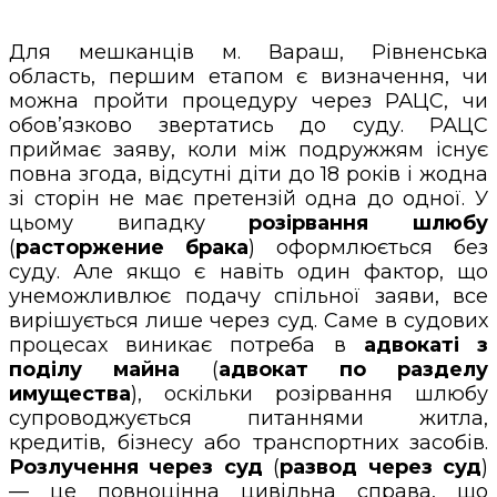
Для мешканців м. Вараш, Рівненська
область, першим етапом є визначення, чи
можна пройти процедуру через РАЦС, чи
обов’язково звертатись до суду. РАЦС
приймає заяву, коли між подружжям існує
повна згода, відсутні діти до 18 років і жодна
зі сторін не має претензій одна до одної. У
цьому випадку
розірвання шлюбу
(
расторжение брака
) оформлюється без
суду. Але якщо є навіть один фактор, що
унеможливлює подачу спільної заяви, все
вирішується лише через суд. Саме в судових
процесах виникає потреба в
адвокаті з
поділу майна
(
адвокат по разделу
имущества
), оскільки розірвання шлюбу
супроводжується питаннями житла,
кредитів, бізнесу або транспортних засобів.
Розлучення через суд
(
развод через суд
)
— це повноцінна цивільна справа, що