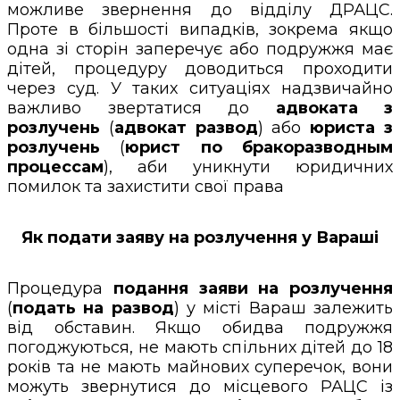
можливе звернення до відділу ДРАЦС.
Проте в більшості випадків, зокрема якщо
одна зі сторін заперечує або подружжя має
дітей, процедуру доводиться проходити
через суд. У таких ситуаціях надзвичайно
важливо звертатися до
адвоката з
розлучень
(
адвокат развод
) або
юриста з
розлучень
(
юрист по бракоразводным
процессам
), аби уникнути юридичних
помилок та захистити свої права
Як подати заяву на розлучення у Вараші
Процедура
подання заяви на розлучення
(
подать на развод
) у місті Вараш залежить
від обставин. Якщо обидва подружжя
погоджуються, не мають спільних дітей до 18
років та не мають майнових суперечок, вони
можуть звернутися до місцевого РАЦС із