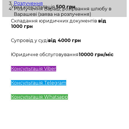
Розлучення
Усна консультація
500 грн
Розлучення Вараш, розірвання шлюбу в
Варашеві (заява на розлучення)
Складання юридичних документів
від
1000 грн
Супровід у суді
від 4000 грн
Юридичне обслуговування
10000 грн/міс
Консультація Viber
Консультація Telegram
Консультація Whatsapp