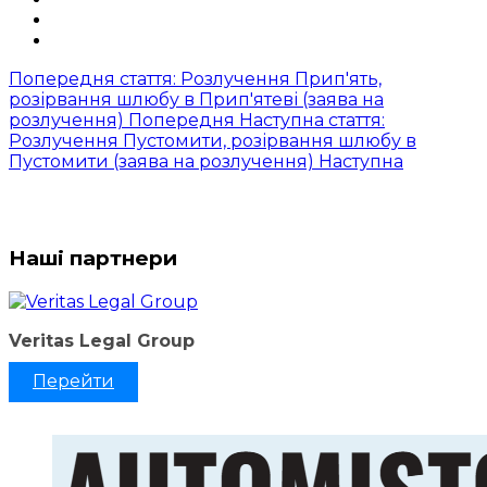
Попередня стаття: Розлучення Прип'ять,
розірвання шлюбу в Прип'ятеві (заява на
розлучення)
Попередня
Наступна стаття:
Розлучення Пустомити, розірвання шлюбу в
Пустомити (заява на розлучення)
Наступна
Наші партнери
Veritas Legal Group
Перейти