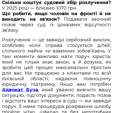
Скільки коштує судовий збір розлучення?
У 2025 році — близько 1070 грн.
Що робити, якщо чоловік на фронті й не
виходить на зв'язок?
Подавати заочний
позов через суд із доказами відсутності
зв’язку.
Розлучення — це завжди серйозний виклик,
особливо коли справа стосується дітей,
спільного майна чи взаємних зобов’язань. У
такі моменти важливо мати поруч юриста,
який не тільки знає закон, а й розуміє, як
зробити цей процес максимально простим
для вас. Ми працюємо з клієнтами по всій
Київській області, надаючи повноцінну
юридичну підтримку. Якщо вам потрібен
Адвокат
Буча
, який уважно вивчить вашу
ситуацію, підготує документи, подасть позов
і відстоїть ваші інтереси в суді — ми завжди
поруч. З нами процедура розірвання шлюбу
пройде чітко, швидко та без непотрібних