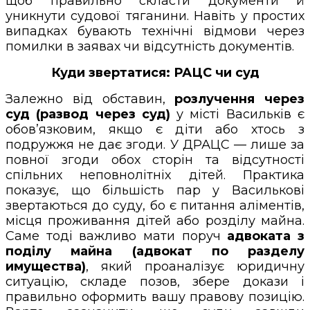
щоб правильно скласти документи й
уникнути судової тяганини. Навіть у простих
випадках бувають технічні відмови через
помилки в заявах чи відсутність документів.
Куди звертатися: РАЦС чи суд
Залежно від обставин,
розлучення через
суд (развод через суд)
у місті Васильків є
обов’язковим, якщо є діти або хтось з
подружжя не дає згоди. У ДРАЦС — лише за
повної згоди обох сторін та відсутності
спільних неповнолітніх дітей. Практика
показує, що більшість пар у Василькові
звертаються до суду, бо є питання аліментів,
місця проживання дітей або розділу майна.
Саме тоді важливо мати поруч
адвоката з
поділу майна (адвокат по разделу
имущества)
, який проаналізує юридичну
ситуацію, складе позов, збере докази і
правильно оформить вашу правову позицію.