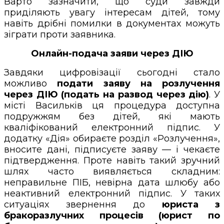
Варто зазначити, що суди завжди
приділяють увагу інтересам дітей, тому
навіть дрібні помилки в документах можуть
зіграти проти заявника.
Онлайн-подача заяви через ДІЮ
Завдяки цифровізації сьогодні стало
можливо
подати заяву на розлучення
через ДІЮ (подать на развод через дію)
. У
місті Васильків ця процедура доступна
подружжям без дітей, які мають
кваліфікований електронний підпис. У
додатку «Дія» обираєте розділ «Розлучення»,
вносите дані, підписуєте заяву — і чекаєте
підтвердження. Проте навіть такий зручний
шлях часто виявляється складним:
неправильне ПІБ, невірна дата шлюбу або
неактивний електронний підпис. У таких
ситуаціях звернення до
юриста з
бракоразлучних процесів (юрист по