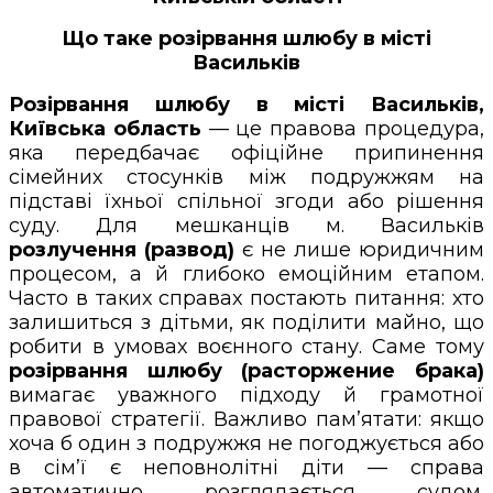
Що таке розірвання шлюбу в місті
Васильків
Розірвання шлюбу в місті Васильків,
Київська область
— це правова процедура,
яка передбачає офіційне припинення
сімейних стосунків між подружжям на
підставі їхньої спільної згоди або рішення
суду. Для мешканців м. Васильків
розлучення (развод)
є не лише юридичним
процесом, а й глибоко емоційним етапом.
Часто в таких справах постають питання: хто
залишиться з дітьми, як поділити майно, що
робити в умовах воєнного стану. Саме тому
розірвання шлюбу (расторжение брака)
вимагає уважного підходу й грамотної
правової стратегії. Важливо пам’ятати: якщо
хоча б один з подружжя не погоджується або
в сім’ї є неповнолітні діти — справа
автоматично розглядається судом.