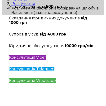
Розлучення
Усна консультація
500 грн
Розлучення Васильків, розірвання шлюбу в
Васильківі (заява на розлучення)
Складання юридичних документів
від
1000 грн
Супровід у суді
від 4000 грн
Юридичне обслуговування
10000 грн/міс
Консультація Viber
Консультація Telegram
Консультація Whatsapp