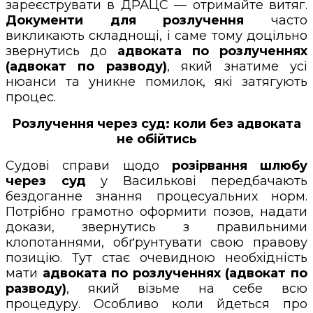
зареєструвати в ДРАЦС — отримайте витяг.
Документи для розлучення
часто
викликають складнощі, і саме тому доцільно
звернутись до
адвоката по розлученнях
(адвокат по разводу)
, який знатиме усі
нюанси та уникне помилок, які затягують
процес.
Розлучення через суд: коли без адвоката
не обійтись
Судові справи щодо
розірвання шлюбу
через суд
у Василькові передбачають
бездоганне знання процесуальних норм.
Потрібно грамотно оформити позов, надати
докази, звернутись з правильними
клопотаннями, обґрунтувати свою правову
позицію. Тут стає очевидною необхідність
мати
адвоката по розлученнях (адвокат по
разводу)
, який візьме на себе всю
процедуру. Особливо коли йдеться про