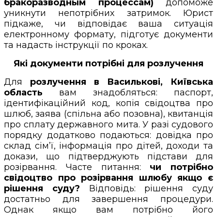
бракоразводным процессам)
допоможе
уникнути непотрібних затримок. Юрист
підкаже, чи відповідає ваша ситуація
електронному формату, підготує документи
та надасть інструкції по кроках.
Які документи потрібні для розлучення
Для
розлучення в Василькові, Київська
область
вам знадобляться: паспорт,
ідентифікаційний код, копія свідоцтва про
шлюб, заява (спільна або позовна), квитанція
про сплату державного мита. У разі судового
порядку додатково подаються: довідка про
склад сім’ї, інформація про дітей, доходи та
докази, що підтверджують підстави для
розірвання. Часте питання:
чи потрібно
свідоцтво про розірвання шлюбу якщо є
рішення суду?
Відповідь: рішення суду
достатньо для завершення процедури.
Однак якщо вам потрібно його