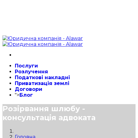
Послуги
Розлучення
Податкові накладні
Приватизація землі
Договори
">
Блог
Розірвання шлюбу -
консультація адвоката
Головна