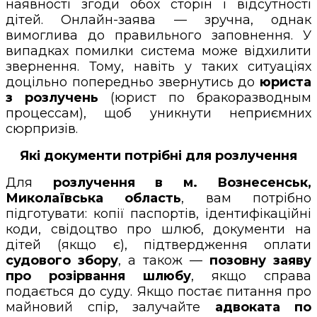
наявності згоди обох сторін і відсутності
дітей. Онлайн-заява — зручна, однак
вимоглива до правильного заповнення. У
випадках помилки система може відхилити
звернення. Тому, навіть у таких ситуаціях
доцільно попередньо звернутись до
юриста
з розлучень
(юрист по бракоразводным
процессам), щоб уникнути неприємних
сюрпризів.
Які документи потрібні для розлучення
Для
розлучення в м. Вознесенськ,
Миколаївська область
, вам потрібно
підготувати: копії паспортів, ідентифікаційні
коди, свідоцтво про шлюб, документи на
дітей (якщо є), підтвердження оплати
судового збору
, а також —
позовну заяву
про розірвання шлюбу
, якщо справа
подається до суду. Якщо постає питання про
майновий спір, залучайте
адвоката по