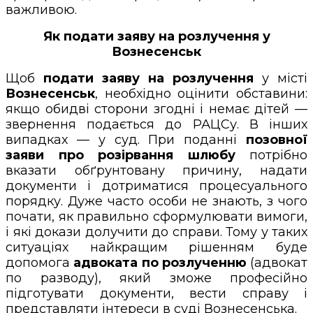
важливою.
Як подати заяву на розлучення у
Вознесенськ
Щоб
подати заяву на розлучення
у місті
Вознесенськ
, необхідно оцінити обставини:
якщо обидві сторони згодні і немає дітей —
звернення подається до РАЦСу. В інших
випадках — у суд. При поданні
позовної
заяви про розірвання шлюбу
потрібно
вказати обґрунтовану причину, надати
документи і дотриматися процесуального
порядку. Дуже часто особи не знають, з чого
почати, як правильно сформулювати вимоги,
і які докази долучити до справи. Тому у таких
ситуаціях найкращим рішенням буде
допомога
адвоката по розлученню
(адвокат
по разводу), який зможе професійно
підготувати документи, вести справу і
представляти інтереси в суді Вознесенська.