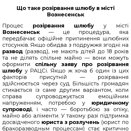
Що таке розірвання шлюбу в місті
Вознесенськ
Процес
розірвання шлюбу
у місті
Вознесенськ
— це процедура, яка
передбачає офіційне припинення шлюбних
стосунків. Якщо обидва з подружжя згодні на
развод
(развод), не мають дітей до 18 років
та не ділять спільне майно — вони можуть
оформити
спільну заяву про розірвання
шлюбу
у РАЦСі. Якщо ж хоча б один із цих
факторів присутній — розірвання
здійснюється через суд. Більшість громадян
стикається із саме другим варіантом, коли
справа супроводжується емоційним
напруженням, потребою у
юридичному
супроводі
, і часто — боротьбою за опіку,
майно або аліменти. У такому разі підтримка
досвідченого
юриста з розлучень
(юрист по
бракоразводным процессам) стає критично