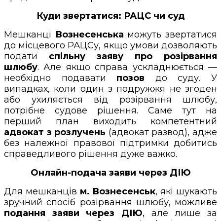
Куди звертатися: РАЦС чи суд
Мешканці
Вознесенська
можуть звертатися
до місцевого РАЦСу, якщо умови дозволяють
подати
спільну заяву про розірвання
шлюбу
. Але якщо справа ускладнюється —
необхідно подавати
позов
до суду. У
випадках, коли один з подружжя не згоден
або ухиляється від розірвання шлюбу,
потрібне судове рішення. Саме тут на
перший план виходить компетентний
адвокат з розлучень
(адвокат развод), адже
без належної правової підтримки добитись
справедливого рішення дуже важко.
Онлайн-подача заяви через ДІЮ
Для мешканців
м. Вознесенськ
, які шукають
зручний спосіб розірвання шлюбу, можливе
подання заяви через ДІЮ
, але лише за