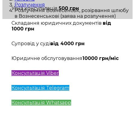
Розлучення
Усна консультація
500 грн
Розлучення Вознесенськ, розірвання шлюбу
в Вознесенськові (заява на розлучення)
Складання юридичних документів
від
1000 грн
Супровід у суді
від 4000 грн
Юридичне обслуговування
10000 грн/міс
Консультація Viber
Консультація Telegram
Консультація Whatsapp