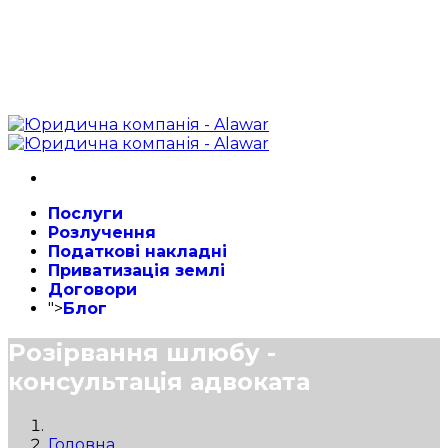
Послуги
Розлучення
Податкові накладні
Приватизація землі
Договори
">
Блог
Розірвання шлюбу -
консультація адвоката
Головна