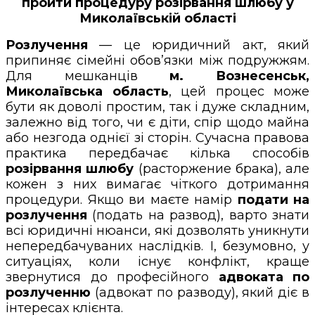
пройти процедуру розірвання шлюбу у
Миколаївській області
Розлучення
— це юридичний акт, який
припиняє сімейні обов’язки між подружжям.
Для мешканців
м. Вознесенськ,
Миколаївська область
, цей процес може
бути як доволі простим, так і дуже складним,
залежно від того, чи є діти, спір щодо майна
або незгода однієї зі сторін. Сучасна правова
практика передбачає кілька способів
розірвання шлюбу
(расторжение брака), але
кожен з них вимагає чіткого дотримання
процедури. Якщо ви маєте намір
подати на
розлучення
(подать на развод), варто знати
всі юридичні нюанси, які дозволять уникнути
непередбачуваних наслідків. І, безумовно, у
ситуаціях, коли існує конфлікт, краще
звернутися до професійного
адвоката по
розлученню
(адвокат по разводу), який діє в
інтересах клієнта.