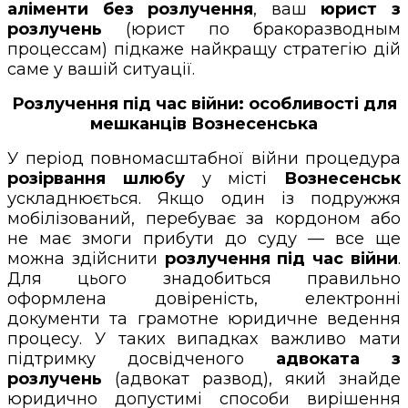
аліменти без розлучення
, ваш
юрист з
розлучень
(юрист по бракоразводным
процессам) підкаже найкращу стратегію дій
саме у вашій ситуації.
Розлучення під час війни: особливості для
мешканців Вознесенська
У період повномасштабної війни процедура
розірвання шлюбу
у місті
Вознесенськ
ускладнюється. Якщо один із подружжя
мобілізований, перебуває за кордоном або
не має змоги прибути до суду — все ще
можна здійснити
розлучення під час війни
.
Для цього знадобиться правильно
оформлена довіреність, електронні
документи та грамотне юридичне ведення
процесу. У таких випадках важливо мати
підтримку досвідченого
адвоката з
розлучень
(адвокат развод), який знайде
юридично допустимі способи вирішення