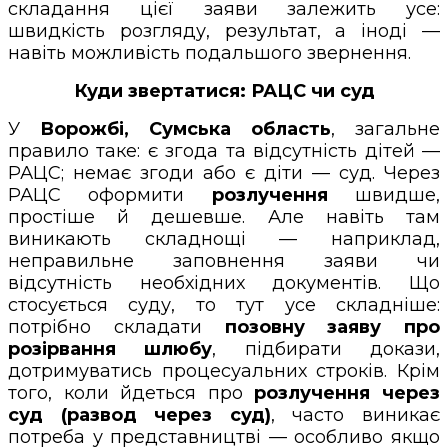
складання цієї заяви залежить усе:
швидкість розгляду, результат, а іноді —
навіть можливість подальшого звернення.
Куди звертатися: РАЦС чи суд
У
Ворожбі, Сумська область
, загальне
правило таке: є згода та відсутність дітей —
РАЦС; немає згоди або є діти — суд. Через
РАЦС оформити
розлучення
швидше,
простіше й дешевше. Але навіть там
виникають складнощі — наприклад,
неправильне заповнення заяви чи
відсутність необхідних документів. Що
стосується суду, то тут усе складніше:
потрібно складати
позовну заяву про
розірвання шлюбу
, підбирати докази,
дотримуватись процесуальних строків. Крім
того, коли йдеться про
розлучення через
суд (развод через суд)
, часто виникає
потреба у представництві — особливо якщо