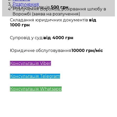
Розлучення
Усна консультація
500 грн
Розлучення Ворожба, розірвання шлюбу в
Ворожбі (заява на розлучення)
Складання юридичних документів
від
1000 грн
Супровід у суді
від 4000 грн
Юридичне обслуговування
10000 грн/міс
Консультація Viber
Консультація Telegram
Консультація Whatsapp