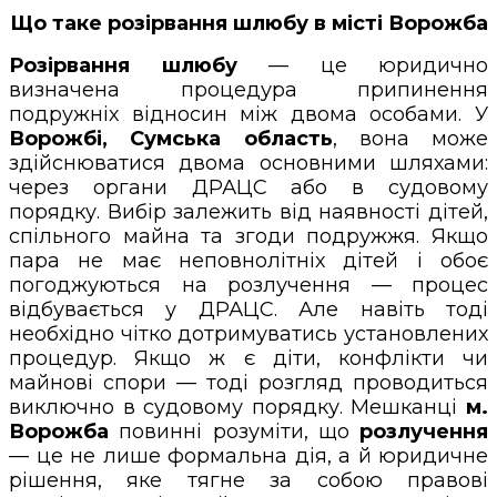
Що таке розірвання шлюбу в місті Ворожба
Розірвання шлюбу
— це юридично
визначена процедура припинення
подружніх відносин між двома особами. У
Ворожбі, Сумська область
, вона може
здійснюватися двома основними шляхами:
через органи ДРАЦС або в судовому
порядку. Вибір залежить від наявності дітей,
спільного майна та згоди подружжя. Якщо
пара не має неповнолітніх дітей і обоє
погоджуються на розлучення — процес
відбувається у ДРАЦС. Але навіть тоді
необхідно чітко дотримуватись установлених
процедур. Якщо ж є діти, конфлікти чи
майнові спори — тоді розгляд проводиться
виключно в судовому порядку. Мешканці
м.
Ворожба
повинні розуміти, що
розлучення
— це не лише формальна дія, а й юридичне
рішення, яке тягне за собою правові