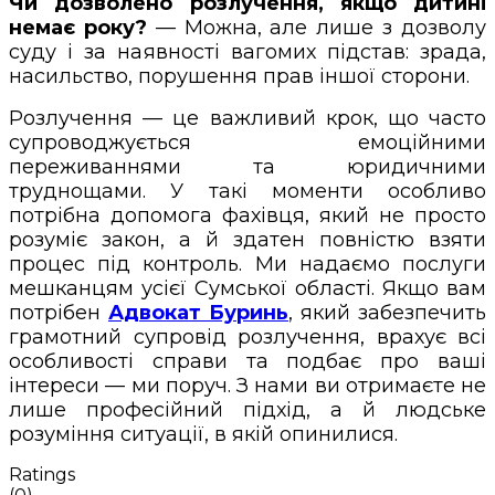
Чи дозволено розлучення, якщо дитині
немає року?
— Можна, але лише з дозволу
суду і за наявності вагомих підстав: зрада,
насильство, порушення прав іншої сторони.
Розлучення — це важливий крок, що часто
супроводжується емоційними
переживаннями та юридичними
труднощами. У такі моменти особливо
потрібна допомога фахівця, який не просто
розуміє закон, а й здатен повністю взяти
процес під контроль. Ми надаємо послуги
мешканцям усієї Сумської області. Якщо вам
потрібен
Адвокат
Буринь
, який забезпечить
грамотний супровід розлучення, врахує всі
особливості справи та подбає про ваші
інтереси — ми поруч. З нами ви отримаєте не
лише професійний підхід, а й людське
розуміння ситуації, в якій опинилися.
Ratings