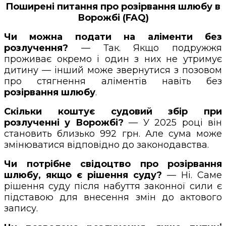
Поширені питання про розірвання шлюбу в
Ворожбі (FAQ)
Чи можна подати на аліменти без
розлучення?
— Так. Якщо подружжя
проживає окремо і один з них не утримує
дитину — інший може звернутися з позовом
про стягнення аліментів навіть без
розірвання шлюбу
.
Скільки коштує судовий збір при
розлученні у Ворожбі?
— У 2025 році він
становить близько 992 грн. Але сума може
змінюватися відповідно до законодавства.
Чи потрібне свідоцтво про розірвання
шлюбу, якщо є рішення суду?
— Ні. Саме
рішення суду після набуття законної сили є
підставою для внесення змін до актового
запису.