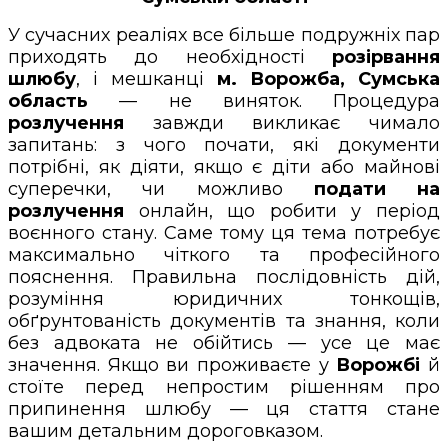
У сучасних реаліях все більше подружніх пар
приходять до необхідності
розірвання
шлюбу
, і мешканці
м. Ворожба, Сумська
область
— не виняток. Процедура
розлучення
завжди викликає чимало
запитань: з чого почати, які документи
потрібні, як діяти, якщо є діти або майнові
суперечки, чи можливо
подати на
розлучення
онлайн, що робити у період
воєнного стану. Саме тому ця тема потребує
максимально чіткого та професійного
пояснення. Правильна послідовність дій,
розуміння юридичних тонкощів,
обґрунтованість документів та знання, коли
без адвоката не обійтись — усе це має
значення. Якщо ви проживаєте у
Ворожбі
й
стоїте перед непростим рішенням про
припинення шлюбу — ця стаття стане
вашим детальним дороговказом.