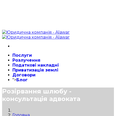
Послуги
Розлучення
Податкові накладні
Приватизація землі
Договори
">
Блог
Розірвання шлюбу -
консультація адвоката
Головна