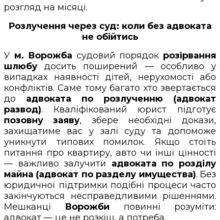
розгляд на місяці.
Розлучення через суд: коли без адвоката
не обійтись
У
м. Ворожба
судовий порядок
розірвання
шлюбу
досить поширений — особливо у
випадках наявності дітей, нерухомості або
конфліктів. Саме тому багато хто звертається
до
адвоката по розлученню (адвокат
развод)
. Кваліфікований юрист підготує
позовну заяву
, збере необхідні докази,
захищатиме вас у залі суду та допоможе
уникнути типових помилок. Якщо стоїть
питання про квартиру, авто чи інші цінності
— важливо залучити
адвоката по розділу
майна (адвокат по разделу имущества)
. Без
юридичної підтримки подібні процеси часто
закінчуються несправедливими рішеннями.
Мешканці
Ворожби
повинні розуміти:
адвокат — це не розкіш, а потреба.