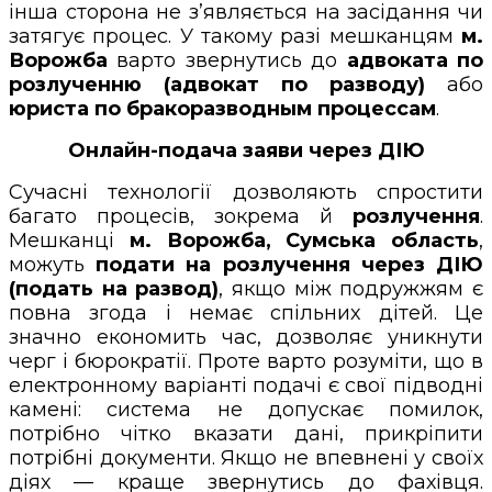
інша сторона не з’являється на засідання чи
затягує процес. У такому разі мешканцям
м.
Ворожба
варто звернутись до
адвоката по
розлученню (адвокат по разводу)
або
юриста по бракоразводным процессам
.
Онлайн-подача заяви через ДІЮ
Сучасні технології дозволяють спростити
багато процесів, зокрема й
розлучення
.
Мешканці
м. Ворожба, Сумська область
,
можуть
подати на розлучення через ДІЮ
(подать на развод)
, якщо між подружжям є
повна згода і немає спільних дітей. Це
значно економить час, дозволяє уникнути
черг і бюрократії. Проте варто розуміти, що в
електронному варіанті подачі є свої підводні
камені: система не допускає помилок,
потрібно чітко вказати дані, прикріпити
потрібні документи. Якщо не впевнені у своїх
діях — краще звернутись до фахівця.