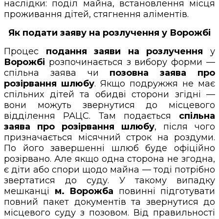
наслідки: поділ майна, встановлення місця
проживання дітей, стягнення аліментів.
Як подати заяву на розлучення у Ворожбі
Процес
подання заяви на розлучення
у
Ворожбі
розпочинається з вибору форми —
спільна заява чи
позовна заява про
розірвання шлюбу
. Якщо подружжя не має
спільних дітей та обидві сторони згідні —
вони можуть звернутися до місцевого
відділення РАЦС. Там подається
спільна
заява про розірвання шлюбу
, після чого
призначається місячний строк на роздуми.
По його завершенні шлюб буде офіційно
розірвано. Але якщо одна сторона не згодна,
є діти або спори щодо майна — тоді потрібно
звертатися до суду. У такому випадку
мешканці
м. Ворожба
повинні підготувати
повний пакет документів та звернутися до
місцевого суду з позовом. Від правильності