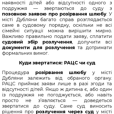
наявності дітей або відсутності одного з
подружжя — звертаються до суду з
позовною заявою про розірвання шлюбу
. У
місті Дубляни багато справ розглядається
саме в судовому порядку, оскільки не всі
сімейні ситуації можна вирішити мирно.
Важливо правильно подати заяву, сплатити
судовий збір розлучення
, долучити всі
документи для розлучення
та дотримати
формальних вимог.
Куди звертатися: РАЦС чи суд
Процедура
розірвання шлюбу
у місті
Дубляни залежить від обраного органу.
РАЦС приймає заяви лише в разі згоди та
відсутності дітей. Якщо ж дитина є, або один
із подружжя не погоджується, або навіть
просто не з’являється — доведеться
звертатися до суду. Саме суд виносить
рішення про
розлучення через суд
у місті