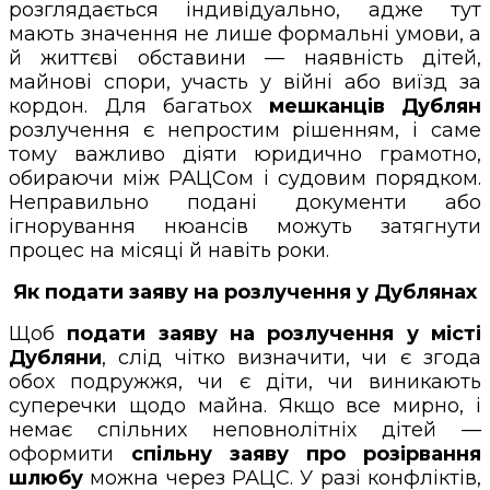
розглядається індивідуально, адже тут
мають значення не лише формальні умови, а
й життєві обставини — наявність дітей,
майнові спори, участь у війні або виїзд за
кордон. Для багатьох
мешканців Дублян
розлучення є непростим рішенням, і саме
тому важливо діяти юридично грамотно,
обираючи між РАЦСом і судовим порядком.
Неправильно подані документи або
ігнорування нюансів можуть затягнути
процес на місяці й навіть роки.
Як подати заяву на розлучення у Дублянах
Щоб
подати заяву на розлучення у місті
Дубляни
, слід чітко визначити, чи є згода
обох подружжя, чи є діти, чи виникають
суперечки щодо майна. Якщо все мирно, і
немає спільних неповнолітніх дітей —
оформити
спільну заяву про розірвання
шлюбу
можна через РАЦС. У разі конфліктів,