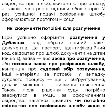
свідоцтво про шлюб, квитанцію про оплату,
а також електронні підписи обох сторін. У
разі успішної подачі розірвання шлюбу
оформлюється протягом місяця.
Які документи потрібні для розлучення
Щоб успішно оформити
розлучення у
Дублянах
, слід зібрати повний пакет
документів. Це: паспорт, ідентифікаційний
код, свідоцтво про шлюб, документи на дітей
(якщо є), заява — або
заява про розлучення
,
або
позовна заява про розірвання шлюбу
,
квитанція про
судовий збір розлучення
,
інші матеріали за потреби. У випадку
судового процесу — ще й обґрунтування,
докази, можливо — письмові пояснення.
Також після рішення суду потрібно
звернутися в РАЦС за оформленням
свідоцтва. Багатьох цікавить:
чи потрібно
свідоцтво про розірвання шлюбу якщо є