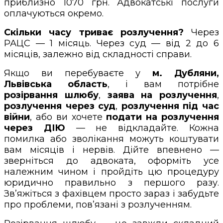
приблизно 1070 грн. Адвокатські послуги
оплачуються окремо.
Скільки часу триває розлучення?
Через
РАЦС — 1 місяць. Через суд — від 2 до 6
місяців, залежно від складності справи.
Якщо ви перебуваєте у
м. Дубляни,
Львівська область
, і вам потрібне
розірвання шлюбу
,
заява на розлучення
,
розлучення через суд
,
розлучення під час
війни
, або ви хочете
подати на розлучення
через ДІЮ
— не відкладайте. Кожна
помилка або зволікання можуть коштувати
вам місяців і нервів. Дійте впевнено —
зверніться до адвоката, оформіть усе
належним чином і пройдіть цю процедуру
юридично правильно з першого разу.
Зв’яжіться з фахівцем просто зараз і забудьте
про проблеми, пов’язані з розлученням.