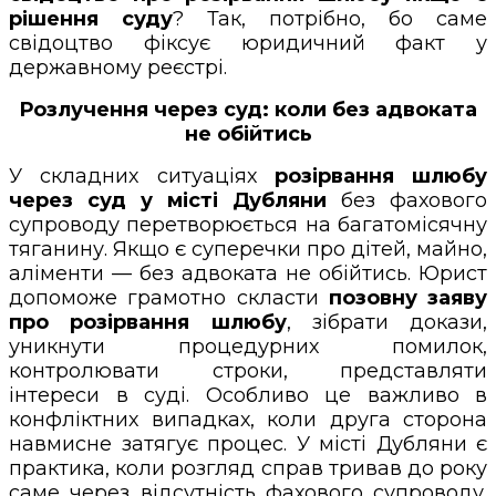
рішення суду
? Так, потрібно, бо саме
свідоцтво фіксує юридичний факт у
державному реєстрі.
Розлучення через суд: коли без адвоката
не обійтись
У складних ситуаціях
розірвання шлюбу
через суд у місті Дубляни
без фахового
супроводу перетворюється на багатомісячну
тяганину. Якщо є суперечки про дітей, майно,
аліменти — без адвоката не обійтись. Юрист
допоможе грамотно скласти
позовну заяву
про розірвання шлюбу
, зібрати докази,
уникнути процедурних помилок,
контролювати строки, представляти
інтереси в суді. Особливо це важливо в
конфліктних випадках, коли друга сторона
навмисне затягує процес. У місті Дубляни є
практика, коли розгляд справ тривав до року
саме через відсутність фахового супроводу.