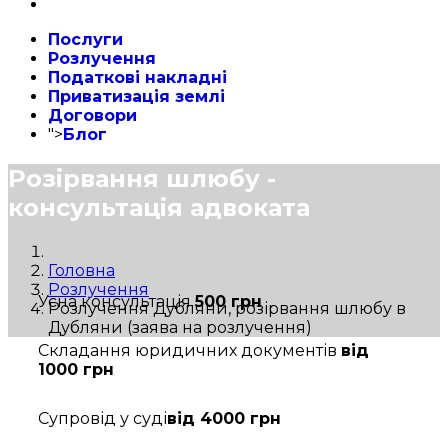
Послуги
Розлучення
Податкові накладні
Приватизація землі
Договори
">
Блог
Розірвання шлюбу -
консультація адвоката
Головна
Розлучення
Усна консультація
500 грн
Розлучення Дубляни, розірвання шлюбу в
Дубляни (заява на розлучення)
Складання юридичних документів
від
1000 грн
Супровід у суді
від 4000 грн