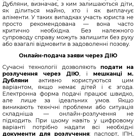
Дубляни, визначає, з ким залишаються діти,
як ділиться майно, хто і як виплачує
аліменти. У таких випадках участь юриста не
просто рекомендована — вона часто
критично необхідна. Без належного
супроводу справу можуть залишити без руху
або взагалі відмовити в задоволенні позову.
Онлайн-подача заяви через ДІЮ
Сучасні технології дозволяють
подати на
розлучення через ДІЮ
, і
мешканці м.
Дубляни
активно користуються цим
варіантом, якщо немає дітей і є згода.
Електронна форма подачі працює швидко,
але лише за ідеальних умов. Якщо
виникають технічні проблеми або ситуація
складніша — онлайн-розлучення не
підходить. При цьому навіть у цифровому
варіанті потрібно надати всі необхідні
документи для розлучення
: паспорт, ІПН,