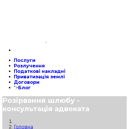
Послуги
Розлучення
Податкові накладні
Приватизація землі
Договори
">
Блог
Розірвання шлюбу -
консультація адвоката
Головна