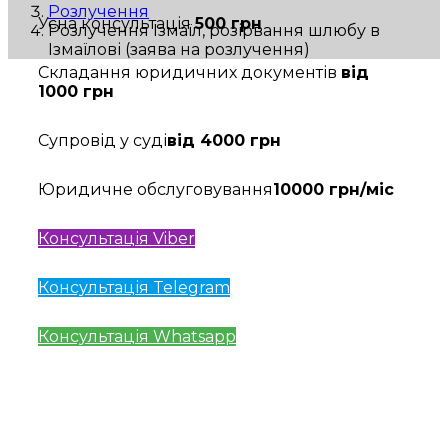
Розлучення
Усна консультація
500 грн
Розлучення Ізмаїл, розірвання шлюбу в
Ізмаїлові (заява на розлучення)
Складання юридичних документів
від
1000 грн
Супровід у суді
від 4000 грн
Юридичне обслуговування
10000 грн/міс
Консультація Viber
Консультація Telegram
Консультація Whatsapp