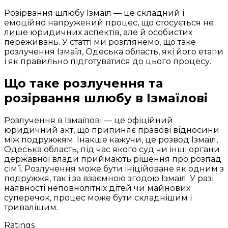
Розірвання шлюбу Ізмаїл — це складний і
емоційно напружений процес, що стосується не
лише юридичних аспектів, але й особистих
переживань. У статті ми розглянемо, що таке
розлучення Ізмаїл, Одеська область, які його етапи
і як правильно підготуватися до цього процесу.
Що таке розлучення та
розірвання шлюбу в Ізмаїлові
Розлучення в Ізмаїлові — це офіційний
юридичний акт, що припиняє правові відносини
між подружжям. Інакше кажучи, це розвод Ізмаїл,
Одеська область, під час якого суд чи інші органи
державної влади приймають рішення про розпад
сім’ї. Розлучення може бути ініційоване як одним з
подружжя, так і за взаємною згодою Ізмаїл. У разі
наявності неповнолітніх дітей чи майнових
суперечок, процес може бути складнішим і
тривалішим.
Ratings