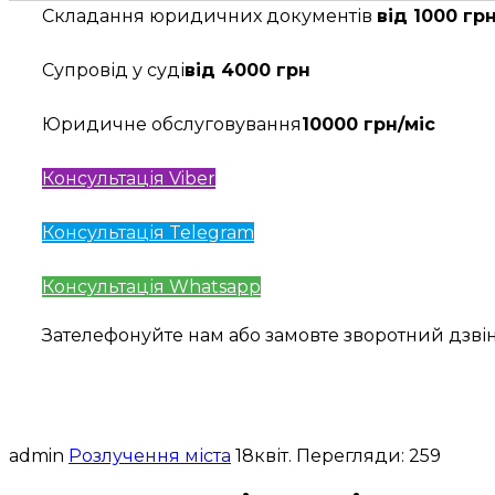
Складання юридичних документів
від 1000 гр
Супровід у суді
від 4000 грн
Юридичне обслуговування
10000 грн/міс
Консультація Viber
Консультація Telegram
Консультація Whatsapp
Зателефонуйте нам або замовте зворотний дзв
admin
Розлучення міста
18
квіт.
Перегляди: 259