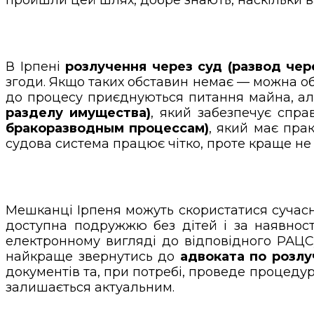
В Ірпені
розлучення через суд (развод чер
згоди. Якщо таких обставин немає — можна обі
до процесу приєднуються питання майна, алі
разделу имущества)
, який забезпечує спр
бракоразводным процессам)
, який має прак
судова система працює чітко, проте краще н
Мешканці Ірпеня можуть скористатися суча
доступна подружжю без дітей і за наявнос
електронному вигляді до відповідного РАЦС
найкраще звернутись до
адвоката по розлу
документів та, при потребі, проведе процедур
залишається актуальним.