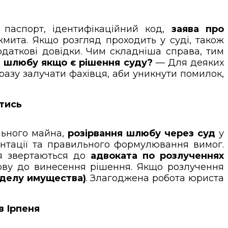
: паспорт, ідентифікаційний код,
заява про
жмита. Якщо розгляд проходить у суді, також
одаткові довідки. Чим складніша справа, тим
я шлюбу якщо є рішення суду?
— Для деяких
разу залучати фахівця, аби уникнути помилок,
йтись
ільного майна,
розірвання шлюбу через суд
у
ментації та правильного формулювання вимог.
ня звертаються до
адвоката по розлученнях
озову до винесення рішення. Якщо розлучення
зделу имущества)
. Злагоджена робота юриста
в Ірпеня