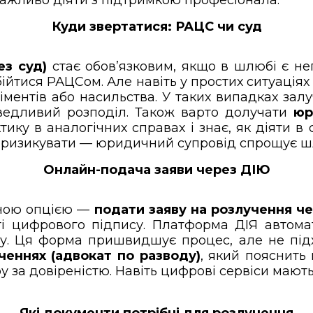
Куди звертатися: РАЦС чи суд
ез суд)
стає обов’язковим, якщо в шлюбі є неп
йтися РАЦСом. Але навіть у простих ситуаціях
ментів або насильства. У таких випадках зал
аведливий розподіл. Також варто долучати
юр
тику в аналогічних справах і знає, як діяти в с
е ризикувати — юридичний супровід спрощує ш
Онлайн-подача заяви через ДІЮ
сною опцією —
подати заяву на розлучення че
ті цифрового підпису. Платформа ДІЯ автома
у. Ця форма пришвидшує процес, але не підхо
ченнях (адвокат по разводу)
, який пояснить
у за довіреністю. Навіть цифрові сервіси мають
Які документи потрібні для розлучення