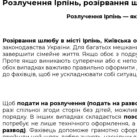
Розлучення Ірпінь, розірвання ш
Розлучення Ірпінь — я
Розірвання шлюбу в місті Ірпінь, Київська 
законодавства України. Для багатьох мешкан
завершити сімейне життя. Якщо обоє з подр
Проте якщо виникають суперечки або є непов
обох випадках важливо правильно оформити д
до фахівців, щоб не ускладнювати собі ситуац
Щоб
подати на розлучення (подать на разв
разі спільної згоди сторін без дітей, можл
порядку. В інших випадках складається
поз
потребує не лише технічного оформлення, а
развод)
. Фахівець допоможе грамотно сформ
пройшли цей шлях, добре знають, наскільки 