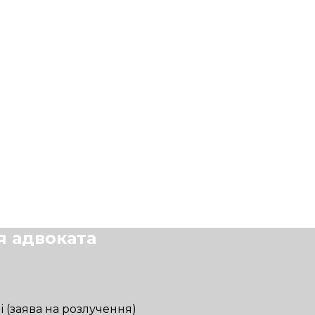
я адвоката
і (заява на розлучення)