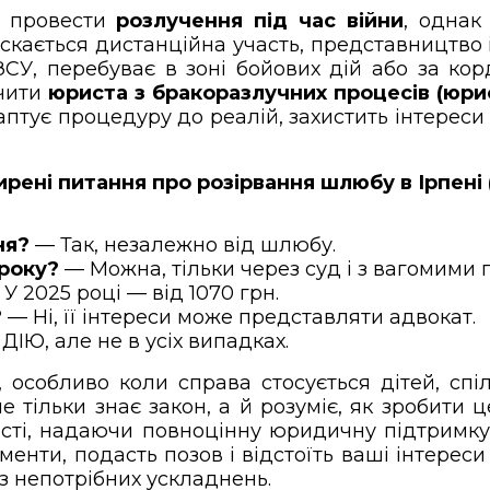
і провести
розлучення під час війни
, однак
кається дистанційна участь, представництво і
ЗСУ, перебуває в зоні бойових дій або за ко
учити
юриста з бракоразлучних процесів (юр
аптує процедуру до реалій, захистить інтереси 
рені питання про розірвання шлюбу в Ірпені 
ня?
— Так, незалежно від шлюбу.
року?
— Можна, тільки через суд і з вагомими 
У 2025 році — від 1070 грн.
?
— Ні, її інтереси може представляти адвокат.
ДІЮ, але не в усіх випадках.
собливо коли справа стосується дітей, спіл
 тільки знає закон, а й розуміє, як зробити
ласті, надаючи повноцінну юридичну підтримк
менти, подасть позов і відстоїть ваші інтерес
з непотрібних ускладнень.