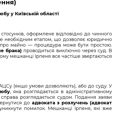
ення)
бу у Київській області
стосунків, оформлене відповідно до чинного
е необхідним етапом, що дозволяє юридично
у про майно — процедура може бути простою.
е брака)
проводиться виключно через суд. В
ому мешканці Ірпеня все частіше звертаються
РАЦСу (якщо умови дозволяють), або до суду. У
любу
, яка розглядається в адміністративному
ді справа розглядається судом. Подання заяви
вернутися до
адвоката з розлучень (адвокат
уникнути помилок. Мешканці Ірпеня, які вже