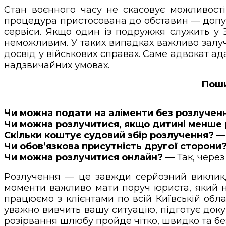
Стан воєнного часу не скасовує можливост
процедура пристосована до обставин — допус
сервіси. Якщо один із подружжя служить у 
неможливим. У таких випадках важливо зал
досвід у військових справах. Саме адвокат ад
надзвичайних умовах.
Поши
Чи можна подати на аліменти без розлучен
Чи можна розлучитися, якщо дитині менше 
Скільки коштує судовий збір розлучення?
— 
Чи обов’язкова присутність другої сторони
Чи можна розлучитися онлайн?
— Так, через 
Розлучення — це завжди серйозний виклик, о
моменти важливо мати поруч юриста, який не
працюємо з клієнтами по всій Київській об
уважно вивчить вашу ситуацію, підготує доку
розірвання шлюбу пройде чітко, швидко та бе