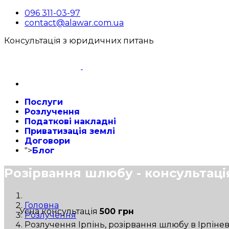
096 311-03-97
contact@alawar.com.ua
Консультація з юридичних питань
Послуги
Розлучення
Податкові накладні
Приватизація землі
Договори
">
Блог
Розірвання шлюбу - консультаці
Головна
Усна консультація
500 грн
Розлучення
Розлучення Ірпінь, розірвання шлюбу в Ірпінев