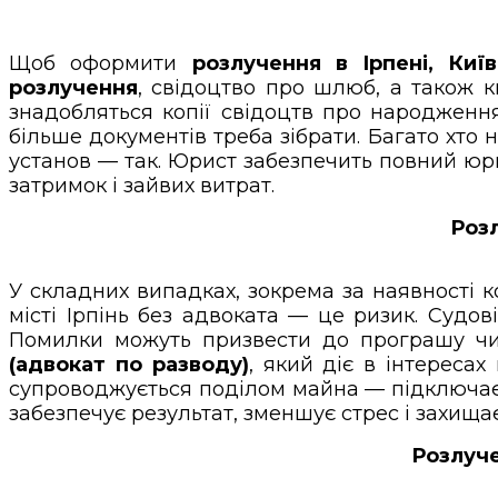
Щоб оформити
розлучення в Ірпені, Киї
розлучення
, свідоцтво про шлюб, а також к
знадобляться копії свідоцтв про народження
більше документів треба зібрати. Багато хто н
установ — так. Юрист забезпечить повний юри
затримок і зайвих витрат.
Розл
У складних випадках, зокрема за наявності к
місті Ірпінь без адвоката — це ризик. Судо
Помилки можуть призвести до програшу чи
(адвокат по разводу)
, який діє в інтереса
супроводжується поділом майна — підключа
забезпечує результат, зменшує стрес і захища
Розлуче