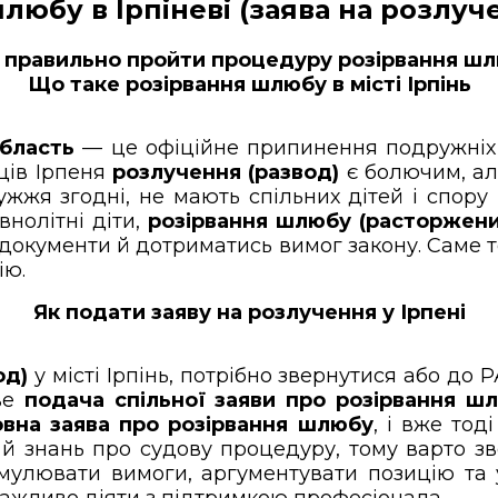
любу в Ірпіневі (заява на розлуч
к правильно пройти процедуру розірвання шлю
Що таке розірвання шлюбу в місті Ірпінь
область
— це офіційне припинення подружніх 
ців Ірпеня
розлучення (развод)
є болючим, ал
ужжя згодні, не мають спільних дітей і спор
нолітні діти,
розірвання шлюбу (расторжени
окументи й дотриматись вимог закону. Саме т
ію.
Як подати заяву на розлучення у Ірпені
од)
у місті Ірпінь, потрібно звернутися або до 
иве
подача спільної заяви про розірвання ш
овна заява про розірвання шлюбу
, і вже то
 й знань про судову процедуру, тому варто з
улювати вимоги, аргументувати позицію та 
важливо діяти з підтримкою професіонала.