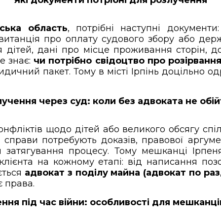
вська область
, потрібні наступні документи
витанція про оплату судового збору або дер
 дітей, дані про місце проживання сторін, д
е знає:
чи потрібно свідоцтво про розірванн
дичний пакет. Тому в місті Ірпінь доцільно од
учення через суд: коли без адвоката не обі
онфліктів щодо дітей або великого обсягу сп
ві справи потребують доказів, правової аргу
 затягування процесу. Тому мешканці Ірпе
х клієнта на кожному етапі: від написання п
ється
адвокат з поділу майна (адвокат по ра
є права.
ння під час війни: особливості для мешканці