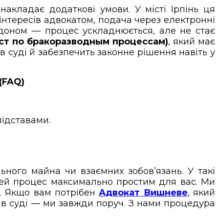
 накладає додаткові умови. У місті Ірпінь ця
нтересів адвокатом, подача через електронні
рдоном — процес ускладнюється, але не стає
ист по бракоразводным процессам)
, який має
в суді й забезпечить законне рішення навіть у
(FAQ)
підставами.
ьного майна чи взаємних зобов’язань. У такі
 цей процес максимально простим для вас. Ми
у. Якщо вам потрібен
Адвокат
Вишневе
, який
и в суді — ми завжди поруч. З нами процедура