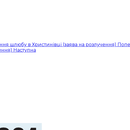
ання шлюбу в Христинівці (заява на розлучення)
Поп
чення)
Наступна