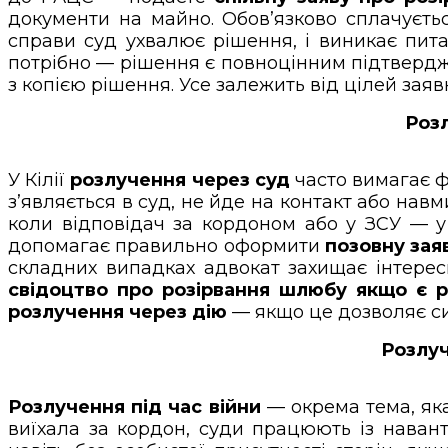
документи на майно. Обов’язково сплачуєт
справи суд ухвалює рішення, і виникає пит
потрібно — рішення є повноцінним підтвер
з копією рішення. Усе залежить від цілей зая
Розл
У Кілії
розлучення через суд
часто вимагає ф
з’являється в суд, не йде на контакт або навм
коли відповідач за кордоном або у ЗСУ — у 
допомагає правильно оформити
позовну зая
складних випадках адвокат захищає інтереси
свідоцтво про розірвання шлюбу якщо є р
розлучення через дію
— якщо це дозволяє си
Розлуч
Розлучення під час війни
— окрема тема, яка
виїхала за кордон, суди працюють із нава