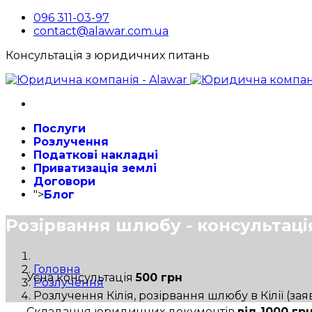
096 311-03-97
contact@alawar.com.ua
Консультація з юридичних питань
Послуги
Розлучення
Податкові накладні
Приватизація землі
Договори
">
Блог
Розірвання шлюбу - консультаці
Головна
Усна консультація
500 грн
Розлучення
Розлучення Кілія, розірвання шлюбу в Кілії (за
Складання юридичних документів
від 1000 гр