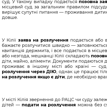
суд. У такому випадку подається
позовна за
місцевий суд за загальним правилом підсудно
вирішує супутні питання — проживання дитини,
довше.
У Кілії
заява на розлучення
подається або в
бажаєте розлучитися швидко — заповнюєть
квитанція держмита, і все подається в місце
або незгода, мешканці Кілії складають
позовн
діти, майно, аліменти. Документи подаються 
проживає в іншому місті або країні — су
розлучення через ДІЮ
, однак це працює тіл
на розлучення якщо є діти
, де необхідно вр
У місті Кілія звернення до РАЦС чи суду залеж
дітей —
подати на розлучення
можна без су