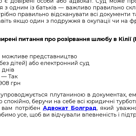
що є довірені особи або адвокат. Суд може п
ся з одним із батьків — важливо правильно ск
трібно правильно відсканувати всі документи 
віть якщо один з подружжя в окупації чи на фр
ирені питання про розірвання шлюбу в Кілії (
, можливе представництво
без дітей) або електронний суд
 днів
— Так
908 грн
 супроводжується плутаниною в документах, е
спокійно, беручи на себе всі юридичні турбот
о вам потрібен
Адвокат
Болград
, який уважн
обимо усе, щоб ви відчували впевненість і пі