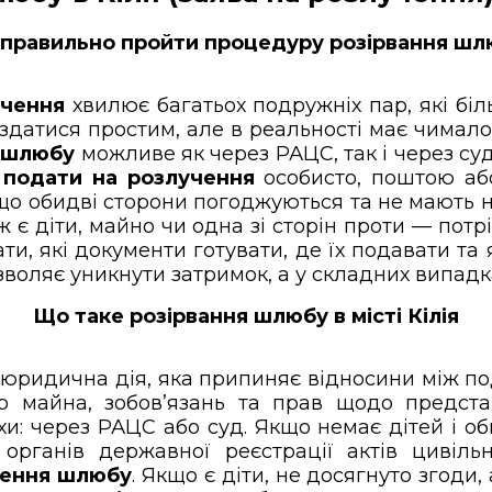
 правильно пройти процедуру розірвання шл
учення
хвилює багатьох подружніх пар, які біл
атися простим, але в реальності має чимало 
я шлюбу
можливе як через РАЦС, так і через суд
є
подати на розлучення
особисто, поштою або
кщо обидві сторони погоджуються та не мають
є діти, майно чи одна зі сторін проти — потр
ти, які документи готувати, де їх подавати та
воляє уникнути затримок, а у складних випадк
Що таке розірвання шлюбу в місті Кілія
юридична дія, яка припиняє відносини між под
о майна, зобов’язань та прав щодо представ
: через РАЦС або суд. Якщо немає дітей і оби
органів державної реєстрації актів цивільно
ення шлюбу
. Якщо є діти, не досягнуто згод