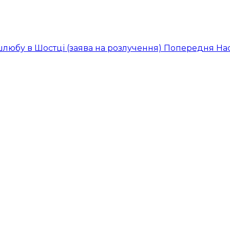
шлюбу в Шостці (заява на розлучення)
Попередня
На