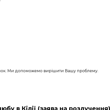
інок. Ми допоможемо вирішити Вашу проблему.
юбу в Кілії (заява на розлучення