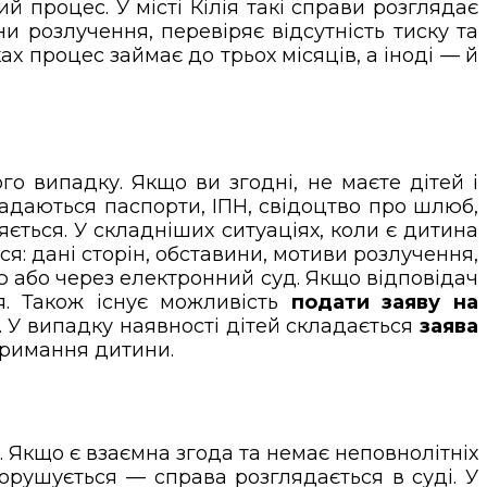
ий процес. У місті Кілія такі справи розглядає
и розлучення, перевіряє відсутність тиску та
х процес займає до трьох місяців, а іноді — й
о випадку. Якщо ви згодні, не маєте дітей і
ладаються паспорти, ІПН, свідоцтво про шлюб,
ється. У складніших ситуаціях, коли є дитина
ться: дані сторін, обставини, мотиви розлучення,
ю або через електронний суд. Якщо відповідач
я. Також існує можливість
подати заяву на
. У випадку наявності дітей складається
заява
тримання дитини.
а. Якщо є взаємна згода та немає неповнолітніх
рушується — справа розглядається в суді. У