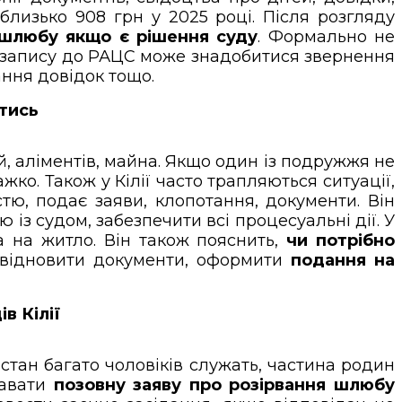
 близько 908 грн у 2025 році. Після розгляду
 шлюбу якщо є рішення суду
. Формально не
я запису до РАЦС може знадобитися звернення
ання довідок тощо.
йтись
, аліментів, майна. Якщо один із подружжя не
жко. Також у Кілії часто трапляються ситуації,
тю, подає заяви, клопотання, документи. Він
ю із судом, забезпечити всі процесуальні дії. У
а на житло. Він також пояснить,
чи потрібно
 відновити документи, оформити
подання на
в Кілії
стан багато чоловіків служать, частина родин
давати
позовну заяву про розірвання шлюбу