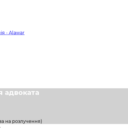
я адвоката
ява на розлучення)
н