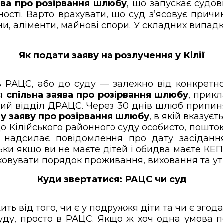
ява про розірвання шлюбу
, що запускає судов
сті. Варто врахувати, що суд з’ясовує причин
 аліменти, майнові спори. У складних випадка
Як подати заяву на розлучення у Кілії
 РАЦС, або до суду — залежно від конкретног
ся
спільна заява про розірвання шлюбу
, прик
вий відділ ДРАЦС. Через 30 днів шлюб припиня
у заяву про розірвання шлюбу
, в якій вказує
до Кілійського районного суду особисто, пошто
д надсилає повідомлення про дату засіданн
ьки якщо ви не маєте дітей і обидва маєте КЕП
аховувати порядок проживання, виховання та у
Куди звертатися: РАЦС чи суд
ить від того, чи є у подружжя діти та чи є згод
ду, просто в РАЦС. Якщо ж хоч одна умова по