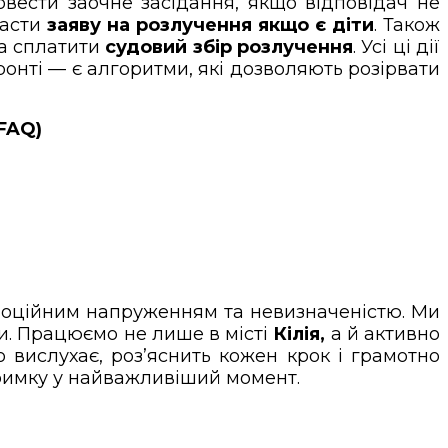
ровести заочне засідання, якщо відповідач не
ласти
заяву на розлучення якщо є діти
. Також
та сплатити
судовий збір розлучення
. Усі ці дії
онті — є алгоритми, які дозволяють розірвати
FAQ)
моційним напруженням та невизначеністю. Ми
и. Працюємо не лише в місті
Кілія,
а й активно
о вислухає, роз’яснить кожен крок і грамотно
дтримку у найважливіший момент.