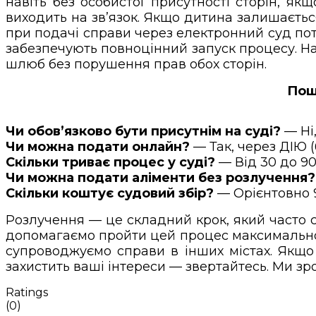
навіть без особистої присутності сторін, як
виходить на зв’язок. Якщо дитина залишаєть
при подачі справи через електронний суд по
забезпечують повноцінний запуск процесу. На
шлюб без порушення прав обох сторін.
Пош
Чи обов’язково бути присутнім на суді?
— Ні
Чи можна подати онлайн?
— Так, через ДІЮ (
Скільки триває процес у суді?
— Від 30 до 90
Чи можна подати аліменти без розлучення?
Скільки коштує судовий збір?
— Орієнтовно 
Розлучення — це складний крок, який часто
допомагаємо пройти цей процес максимально 
супроводжуємо справи в інших містах. Якщ
захистить ваші інтереси — звертайтесь. Ми зр
Ratings
(0)