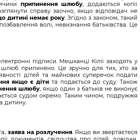
ричини
припинення шлюбу
, додаються копії
розглянути справу заочно, якщо відповідач не
о дитині немає року
. Згідно з законом, такий
озбавлення волі, невизнання батьківства. Це
електронні підписи. Мешканці Кілії заходять у
 шлюб припинено. Це зручно для тих, хто за
аявності дітей та майнових суперечок подати
ння якщо є діти
та подається до суду. Також
нення шлюбу
, якщо один з батьків не виконує
дається судом окремо. Таким чином, подружжя
а дитину.
та,
заява на розлучення
. Якщо ви звертаєтеся
ії документів, свідоцтва про дітей, довідки,