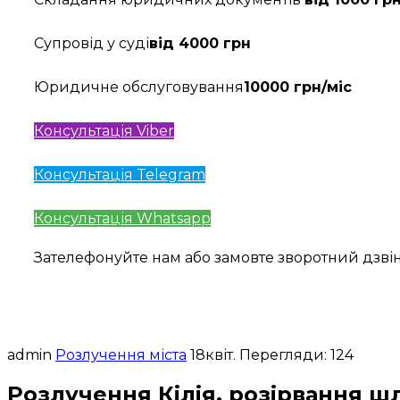
Супровід у суді
від 4000 грн
Юридичне обслуговування
10000 грн/міс
Консультація Viber
Консультація Telegram
Консультація Whatsapp
Зателефонуйте нам або замовте зворотний дзв
admin
Розлучення міста
18
квіт.
Перегляди: 124
Розлучення Кілія, розірвання шл