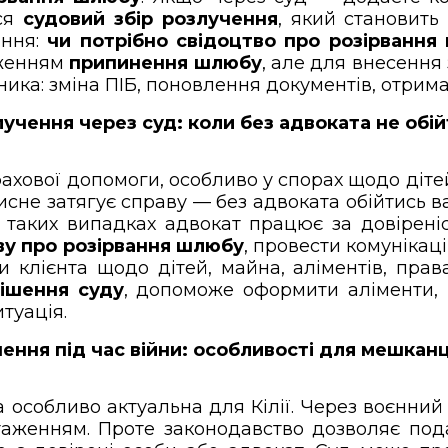
ься
судовий збір розлучення
, який становить
ання:
чи потрібно свідоцтво про розірвання
дженням
припинення шлюбу
, але для внесенн
вника: зміна ПІБ, поновлення документів, отрим
учення через суд: коли без адвоката не обі
ахової допомоги, особливо у спорах щодо дітей
исне затягує справу — без адвоката обійтись ва
таких випадках адвокат працює за довіреніс
ву про розірвання шлюбу
, провести комунікаці
 клієнта щодо дітей, майна, аліментів, прав
ішення суду
, допоможе оформити аліменти,
туація.
ення під час війни: особливості для мешканці
 особливо актуальна для Кілії. Через воєнний 
нтаженням. Проте законодавство дозволяє по