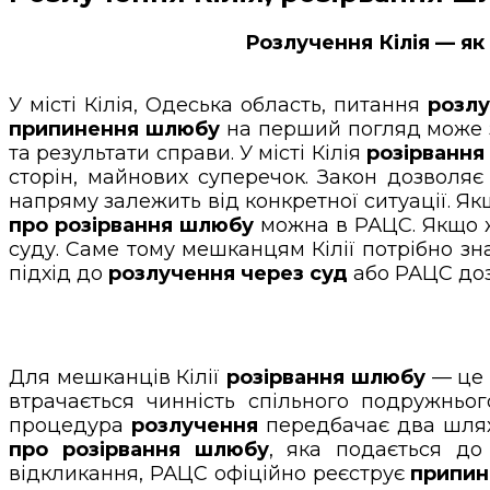
Розлучення Кілія — як
У місті Кілія, Одеська область, питання
розл
припинення шлюбу
на перший погляд може зд
та результати справи. У місті Кілія
розірванн
сторін, майнових суперечок. Закон дозволя
напряму залежить від конкретної ситуації. Я
про розірвання шлюбу
можна в РАЦС. Якщо ж 
суду. Саме тому мешканцям Кілії потрібно зна
підхід до
розлучення через суд
або РАЦС доз
Для мешканців Кілії
розірвання шлюбу
— це 
втрачається чинність спільного подружньог
процедура
розлучення
передбачає два шляхи
про розірвання шлюбу
, яка подається до 
відкликання, РАЦС офіційно реєструє
припин