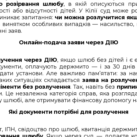
о розірвання шлюбу
, в якій описуються п
сті або відсутності дітей. У Кілії суд може 
виникає запитання:
чи можна розлучитися якщ
 винятком особливих випадків — насильство, п
ні заяв.
Онлайн-подача заяви через ДІЮ
лучення через ДІЮ
, якщо шлюб без дітей і є 
кументи, оплачують держмито — і за 30 днів
дати установи. Але важливо пам’ятати: за н
аких ситуаціях складається
заява на розлуче
іменти без розлучення
. Так, навіть без
припи
. Це незалежна категорія справ, яка розгля
шлюбі, але отримувати фінансову допомогу н
Які документи потрібні для розлучення
орт, ІПН, свідоцтво про шлюб, квитанція держми
ірвання шлюбу
. Якщо через суд — додаєте коп