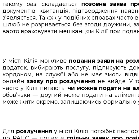
такому разі складається
позовна заява пр
документів, квитанція, підтвердження наявно
з’являється. Також у подібних справах часто 
шлюб не розривається без згоди дружини, за
варто враховувати мешканцям Кілії при подан
У місті Кілія можливе
подання заяви на роз
додаток, вибирають послугу, підписують до
кордоном, на службі або не має змоги відві
онлайн
заяву про розлучення
не вийде. У т
часто у Кілії питають:
чи можна подати на ал
обов’язки — другий може подати на аліменти
може жити окремо, залишаючись формально у 
Для
розлучення
у місті Кілія потрібні: пасп
до РАЦС — подаєте
спільну заяву про роз