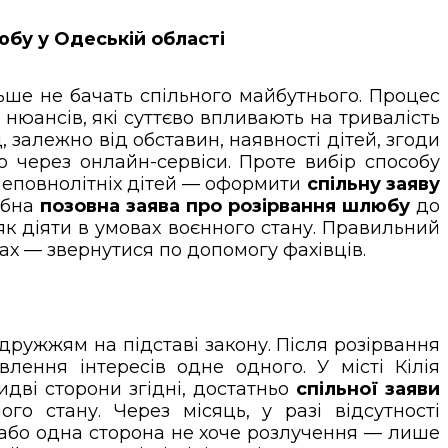
юбу у Одеській області
ьше не бачать спільного майбутнього. Процес
нюансів, які суттєво впливають на тривалість
, залежно від обставин, наявності дітей, згоди
 через онлайн-сервіси. Проте вибір способу
 неповнолітніх дітей — оформити
спільну заяву
ібна
позовна заява про розірвання шлюбу
до
 як діяти в умовах воєнного стану. Правильний
ах — звернутися по допомогу фахівців.
ружжям на підставі закону. Після розірвання
лення інтересів одне одного. У місті Кілія
дві сторони згідні, достатньо
спільної заяви
го стану. Через місяць, у разі відсутності
и, або одна сторона не хоче розлучення — лише