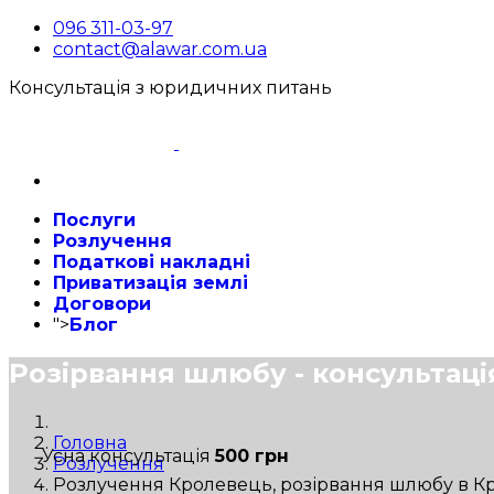
096 311-03-97
contact@alawar.com.ua
Консультація з юридичних питань
Послуги
Розлучення
Податкові накладні
Приватизація землі
Договори
">
Блог
Розірвання шлюбу - консультаці
Головна
Усна консультація
500 грн
Розлучення
Розлучення Кролевець, розірвання шлюбу в Кр