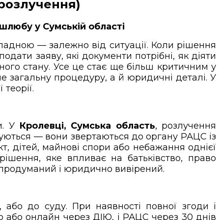
 розлучення)
шлюбу у Сумській області
кладною — залежно від ситуації. Коли рішення
одати заяву, які документи потрібні, як діяти
нного стану. Усе це стає ще більш критичним у
е загальну процедуру, а й юридичні деталі. У
 теорії.
ь
и. У
Кролевці, Сумська область
, розлучення
жуються — вони звертаються до органу РАЦС із
кт, дітей, майнові спори або небажання однієї
ішення, яке впливає на батьківство, право
о продуманий і юридично вивірений.
 або до суду. При наявності повної згоди і
о або онлайн через ДІЮ, і РАЦС через 30 днів