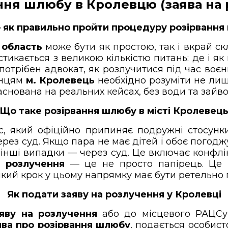
ння шлюбу в Кролевцю (заява на
як правильно пройти процедуру розірвання 
 область
може бути як простою, так і вкрай с
икається з великою кількістю питань: де і як п
потрібен адвокат, як розлучитися під час воє
анцям
м. Кролевець
необхідно розуміти не лиш
нована на реальних кейсах, без води та зайвої
Що таке розірвання шлюбу в місті Кролевец
 який офіційно припиняє подружні стосунк
ез суд. Якщо пара не має дітей і обоє погод
і інші випадки — через суд. Це включає конфлі
о
розлучення
— це не просто папірець. Це р
ь-який крок у цьому напрямку має бути ретельн
Як подати заяву на розлучення у Кролевці
яву на розлучення
або до місцевого РАЦСу,
ява про розірвання шлюбу
, подається особист