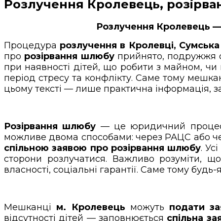
Розлучення Кролевець, розірва
Розлучення Кролевець — 
Процедура
розлучення в Кролевці, Сумська
про
розірвання шлюбу
прийнято, подружжя ст
при наявності дітей, що робити з майном, чи 
період стресу та конфлікту. Саме тому мешк
цьому тексті — лише практична інформація, зас
Розірвання шлюбу
— це юридичний процес,
можливе двома способами: через РАЦС або чер
спільною заявою про розірвання шлюбу
. Ус
сторони розлучатися. Важливо розуміти, щ
власності, соціальні гарантії. Саме тому буд
Мешканці
м. Кролевець
можуть
подати за
відсутності дітей — заповнюється
спільна за