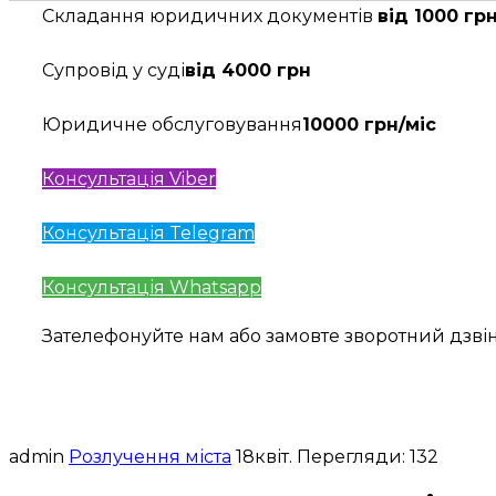
Складання юридичних документів
від 1000 гр
Супровід у суді
від 4000 грн
Юридичне обслуговування
10000 грн/міс
Консультація Viber
Консультація Telegram
Консультація Whatsapp
Зателефонуйте нам або замовте зворотний дзв
admin
Розлучення міста
18
квіт.
Перегляди: 132