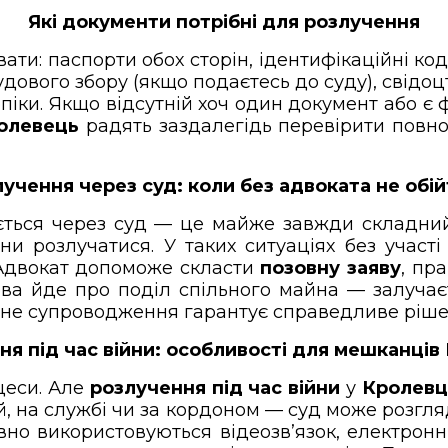
Які документи потрібні для розлучення
ати: паспорти обох сторін, ідентифікаційні ко
судового збору (якщо подаєтесь до суду), свідо
опіки. Якщо відсутній хоч один документ або
олевець
радять заздалегідь перевірити повнот
учення через суд: коли без адвоката не обі
ться через суд — це майже завжди складний
ни розлучатися. У таких ситуаціях без участ
 Адвокат допоможе скласти
позовну заяву
, пр
мова йде про поділ спільного майна — залуча
е супроводження гарантує справедливе рішенн
ня під час війни: особливості для мешканців
цеси. Але
розлучення під час війни
у
Кролевці
, на службі чи за кордоном — суд може розгля
ивно використовуються відеозв’язок, електрон