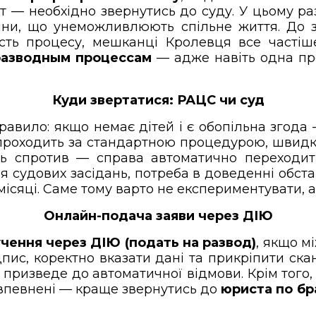
т — необхідно звернутись до суду. У цьому ра
вини, що унеможливлюють спільне життя. До 
ість процесу, мешканці Кролевця все часті
разводным процессам
— адже навіть одна пр
Куди звертатися: РАЦС чи суд
правило: якщо немає дітей і є обопільна згода 
роходить за стандартною процедурою, швидко
 спротив — справа автоматично переходить
я судових засідань, потреба в доведенні обст
місяці. Саме тому варто не експериментувати, а
Онлайн-подача заяви через ДІЮ
чення через ДІЮ (подать на развод)
, якщо м
дпис, коректно вказати дані та прикріпити ска
призведе до автоматичної відмови. Крім того,
 впевнені — краще звернутись до
юриста по б