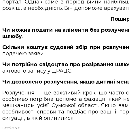
портал. Однак саме в період війни найбіль
розкіш, а необхідність. Він допоможе врахуват
Пошире
Чи можна подати на аліменти без розлучен
шлюбу
.
Скільки коштує судовий збір при розлучен
подачею заяви.
Чи потрібно свідоцтво про розірвання шлю
актового запису у ДРАЦС.
Чи дозволено розлучення, якщо дитині мен
Розлучення — це важливий крок, що часто 
особливо потрібна допомога фахівця, який не
мешканцям усієї Сумської області. Якщо ва
особливості справи та подбає про ваші інте
ситуації, в якій опинилися.
Ratings