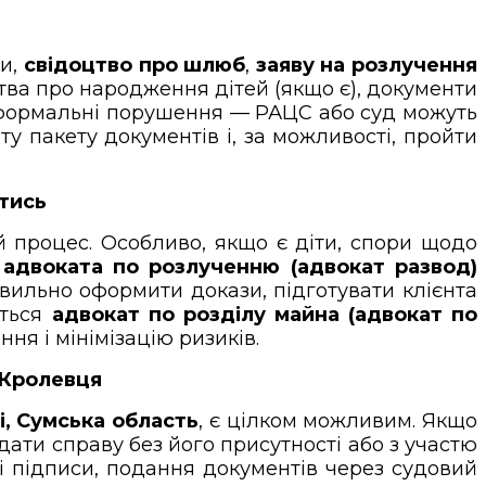
ди,
свідоцтво про шлюб
,
заяву на розлучення
цтва про народження дітей (якщо є), документи
 є формальні порушення — РАЦС або суд можуть
у пакету документів і, за можливості, пройти
йтись
 процес. Особливо, якщо є діти, спори щодо
і
адвоката по розлученню (адвокат развод)
авильно оформити докази, підготувати клієнта
ється
адвокат по розділу майна (адвокат по
я і мінімізацію ризиків.
 Кролевця
, Сумська область
, є цілком можливим. Якщо
дати справу без його присутності або з участю
ні підписи, подання документів через судовий