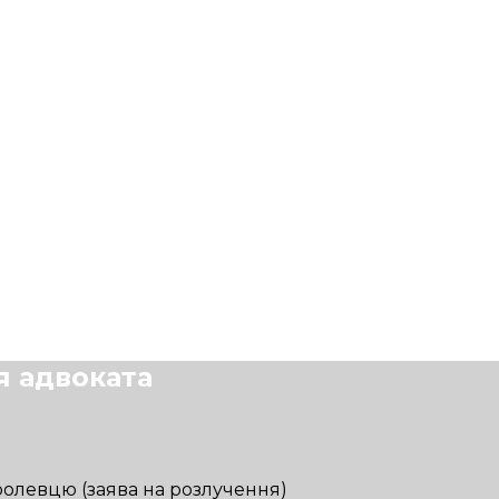
я адвоката
олевцю (заява на розлучення)