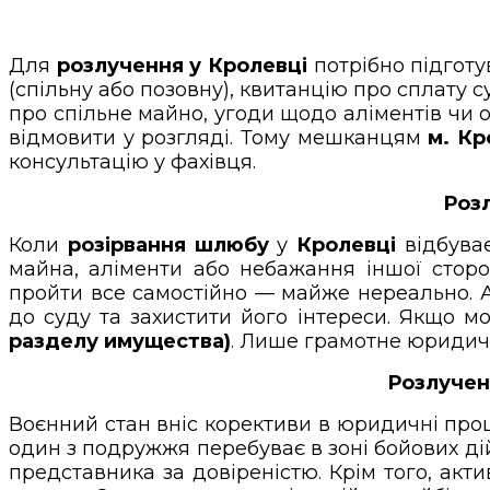
Для
розлучення у Кролевці
потрібно підготув
(спільну або позовну), квитанцію про сплату 
про спільне майно, угоди щодо аліментів чи 
відмовити у розгляді. Тому мешканцям
м. Кр
консультацію у фахівця.
Розл
Коли
розірвання шлюбу
у
Кролевці
відбуває
майна, аліменти або небажання іншої сторо
пройти все самостійно — майже нереально.
до суду та захистити його інтереси. Якщо 
разделу имущества)
. Лише грамотне юридичн
Розлучен
Воєнний стан вніс корективи в юридичні про
один з подружжя перебуває в зоні бойових дій
представника за довіреністю. Крім того, акт