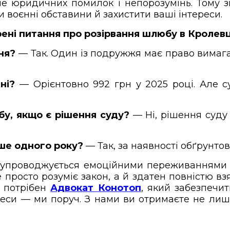
ше юридичних помилок і непорозумінь. Тому
и воєнні обставини й захистити ваші інтереси.
ні питання про розірвання шлюбу в Кролевц
ня?
— Так. Один із подружжя має право вимага
ні?
— Орієнтовно 992 грн у 2025 році. Але 
бу, якщо є рішення суду?
— Ні, рішення суду
ше одного року?
— Так, за наявності обґрунто
супроводжується емоційними переживаннями
 просто розуміє закон, а й здатен повністю в
м потрібен
Адвокат
Конотоп
, який забезпечи
реси — ми поруч. З нами ви отримаєте не лиш