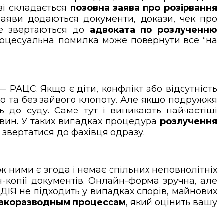
зі складається
позовна заява про розірвання
заяви додаються документи, докази, чек про
ше звертаються до
адвоката по розлученню
оцесуальна помилка може повернути все “на
— РАЦС. Якщо є діти, конфлікт або відсутність
 та без зайвого клопоту. Але якщо подружжя
 до суду. Саме тут і виникають найчастіші
авин. У таких випадках процедура
розлучення
 звертатися до фахівця одразу.
іж ними є згода і немає спільних неповнолітніх
н-копії документів. Онлайн-форма зручна, але
 ДІЯ не підходить у випадках спорів, майнових
ракоразводным процессам
, який оцінить вашу