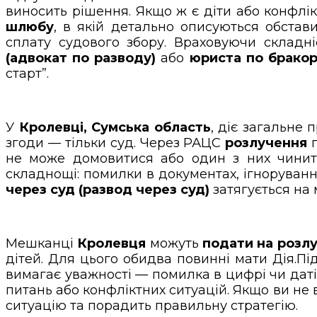
виносить рішення. Якщо ж є діти або конфлік
шлюбу
, в якій детально описуються обста
сплату судового збору. Враховуючи складн
(адвокат по разводу)
або
юриста по брако
старт”.
У
Кролевці, Сумська область
, діє загальне 
згоди — тільки суд. Через РАЦС
розлучення
п
не може домовитися або один з них чинить
складнощі: помилки в документах, ігноруванн
через суд (развод через суд)
затягується на 
Мешканці
Кролевця
можуть
подати на розлу
дітей. Для цього обидва повинні мати Дія.Пі
вимагає уважності — помилка в цифрі чи даті 
питань або конфліктних ситуацій. Якщо ви не
ситуацію та порадить правильну стратегію.