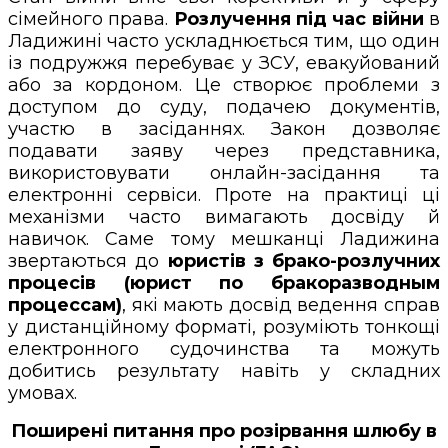
сімейного права.
Розлучення під час війни
в
Ладижині часто ускладнюється тим, що один
із подружжя перебуває у ЗСУ, евакуйований
або за кордоном. Це створює проблеми з
доступом до суду, подачею документів,
участю в засіданнях. Закон дозволяє
подавати заяву через представника,
використовувати онлайн-засідання та
електронні сервіси. Проте на практиці ці
механізми часто вимагають досвіду й
навичок. Саме тому мешканці Ладижина
звертаються до
юристів з брако-розлучних
процесів (юрист по бракоразводным
процессам)
, які мають досвід ведення справ
у дистанційному форматі, розуміють тонкощі
електронного судочинства та можуть
добитись результату навіть у складних
умовах.
Поширені питання про розірвання шлюбу в