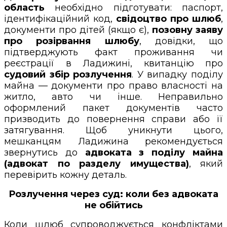
область
необхідно підготувати: паспорт,
ідентифікаційний код,
свідоцтво про шлюб
,
документи про дітей (якщо є),
позовну заяву
про розірвання шлюбу
, довідки, що
підтверджують факт проживання чи
реєстрації в Ладижині, квитанцію про
судовий збір розлучення
. У випадку поділу
майна — документи про право власності на
житло, авто чи інше. Неправильно
оформлений пакет документів часто
призводить до повернення справи або її
затягування. Щоб уникнути цього,
мешканцям Ладижина рекомендується
звернутись до
адвоката з поділу майна
(адвокат по разделу имущества)
, який
перевірить кожну деталь.
Розлучення через суд: коли без адвоката
не обійтись
Коли шлюб супроводжується конфліктами