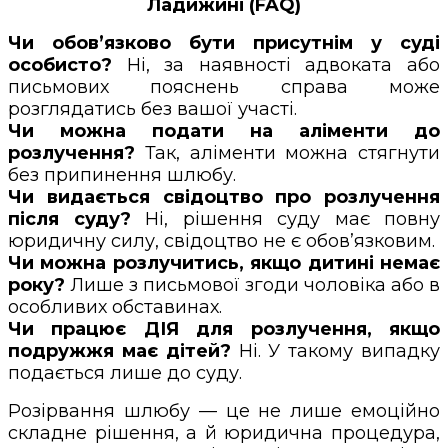
Ладижині (FAQ)
Чи обов’язково бути присутнім у суді
особисто?
Ні, за наявності адвоката або
письмових пояснень справа може
розглядатись без вашої участі.
Чи можна подати на аліменти до
розлучення?
Так, аліменти можна стягнути
без припинення шлюбу.
Чи видається свідоцтво про розлучення
після суду?
Ні, рішення суду має повну
юридичну силу, свідоцтво не є обов’язковим.
Чи можна розлучитись, якщо дитині немає
року?
Лише з письмової згоди чоловіка або в
особливих обставинах.
Чи працює ДІЯ для розлучення, якщо
подружжя має дітей?
Ні. У такому випадку
подається лише до суду.
Розірвання шлюбу — це не лише емоційно
складне рішення, а й юридична процедура,