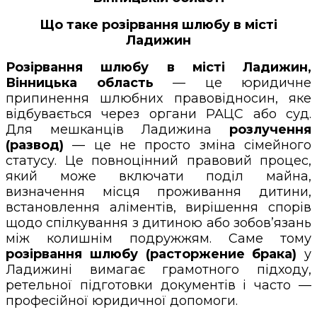
Що таке розірвання шлюбу в місті
Ладижин
Розірвання шлюбу в місті Ладижин,
Вінницька область
— це юридичне
припинення шлюбних правовідносин, яке
відбувається через органи РАЦС або суд.
Для мешканців Ладижина
розлучення
(развод)
— це не просто зміна сімейного
статусу. Це повноцінний правовий процес,
який може включати поділ майна,
визначення місця проживання дитини,
встановлення аліментів, вирішення спорів
щодо спілкування з дитиною або зобов’язань
між колишнім подружжям. Саме тому
розірвання шлюбу (расторжение брака)
у
Ладижині вимагає грамотного підходу,
ретельної підготовки документів і часто —
професійної юридичної допомоги.