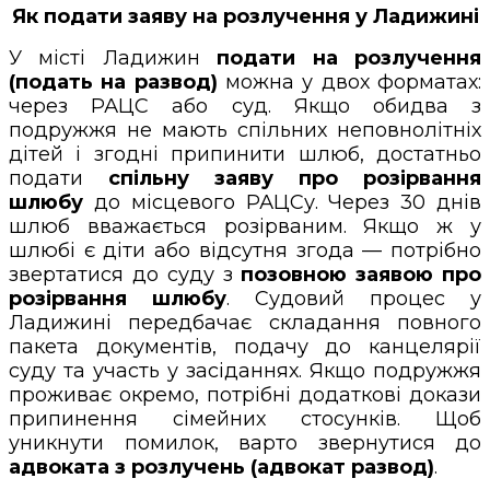
Як подати заяву на розлучення у Ладижині
У місті Ладижин
подати на розлучення
(подать на развод)
можна у двох форматах:
через РАЦС або суд. Якщо обидва з
подружжя не мають спільних неповнолітніх
дітей і згодні припинити шлюб, достатньо
подати
спільну заяву про розірвання
шлюбу
до місцевого РАЦСу. Через 30 днів
шлюб вважається розірваним. Якщо ж у
шлюбі є діти або відсутня згода — потрібно
звертатися до суду з
позовною заявою про
розірвання шлюбу
. Судовий процес у
Ладижині передбачає складання повного
пакета документів, подачу до канцелярії
суду та участь у засіданнях. Якщо подружжя
проживає окремо, потрібні додаткові докази
припинення сімейних стосунків. Щоб
уникнути помилок, варто звернутися до
адвоката з розлучень (адвокат развод)
.