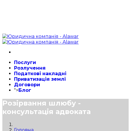
Послуги
Розлучення
Податкові накладні
Приватизація землі
Договори
">
Блог
Розірвання шлюбу -
консультація адвоката
Головна