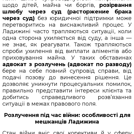
щодо дітей, майна чи боргів,
розірвання
шлюбу через суд (расторжение брака
через суд)
без юридичної підтримки може
перетворитись на виснажливий процес. У
Ладижині часто трапляються ситуації, коли
одна сторона ухиляється від суду, а інша —
не знає, як реагувати. Також трапляються
спроби ухилення від виплати аліментів або
приховування майна. У таких обставинах
адвокат з розлучень (адвокат по разводу)
бере на себе повний супровід справи, від
подачі позову до винесення рішення. Це
дозволяє уникнути процесуальних помилок,
правильно представити інтереси клієнта та
добитись справедливого розв’язання
ситуації в межах правового поля.
Розлучення під час війни: особливості для
мешканців Ладижина
Стан війни вніс свої корективи й у сферу