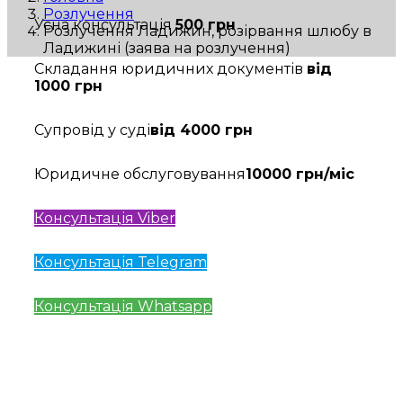
Розлучення
Усна консультація
500 грн
Розлучення Ладижин, розірвання шлюбу в
Ладижині (заява на розлучення)
Складання юридичних документів
від
1000 грн
Супровід у суді
від 4000 грн
Юридичне обслуговування
10000 грн/міс
Консультація Viber
Консультація Telegram
Консультація Whatsapp