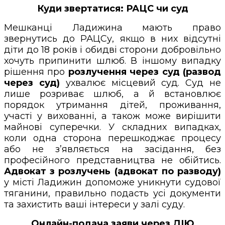
Куди звертатися: РАЦС чи суд
Мешканці Ладижина мають право
звернутись до РАЦСу, якщо в них відсутні
діти до 18 років і обидві сторони добровільно
хочуть припинити шлюб. В іншому випадку
рішення про
розлучення через суд (развод
через суд)
ухвалює місцевий суд. Суд не
лише розриває шлюб, а й встановлює
порядок утримання дітей, проживання,
участі у вихованні, а також може вирішити
майнові суперечки. У складних випадках,
коли одна сторона перешкоджає процесу
або не з’являється на засідання, без
професійного представництва не обійтись.
Адвокат з розлучень (адвокат по разводу)
у місті Ладижин допоможе уникнути судової
тяганини, правильно подасть усі документи
та захистить ваші інтереси у залі суду.
Онлайн-подача заяви через ДІЮ