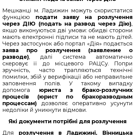
Мешканці м. Ладижин можуть скористатися
функцією
подати заяву на розлучення
через ДІЮ (подать на развод через Дію)
,
якщо виконуються дві умови: обидві сторони
мають електронні підписи та не мають дітей.
Через застосунок або портал «Дія» подається
заява про розлучення (заявление о
разводе)
, далі система автоматично
скеровує її до місцевого РАЦСу. Попри
зручність, часто трапляються технічні
помилки, збій у верифікації або неправильне
заповнення полів. У такому випадку
допомога
юриста з брако-розлучних
процесів (юрист по бракоразводным
процессам)
дозволяє оперативно усунути
недоліки й уникнути відмови.
Які документи потрібні для розлучення
Для
розлучення в Ладижині, Вінницька