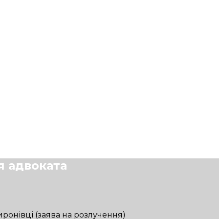
я адвоката
ронівці (заява на розлучення)