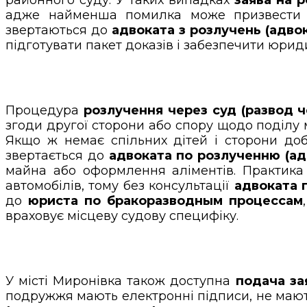
адже найменша помилка може призвести д
звертаються до
адвоката з розлучень (адво
підготувати пакет доказів і забезпечити юрид
Процедура
розлучення через суд (развод ч
згоди другої сторони або спору щодо поділу 
Якщо ж немає спільних дітей і сторони доб
звертається до
адвоката по розлученню (ад
майна або оформлення аліментів. Практика 
автомобілів, тому без консультації
адвоката 
до
юриста по бракоразводным процессам
враховує місцеву судову специфіку.
У місті Миронівка також доступна
подача за
подружжя мають електронні підписи, не мають