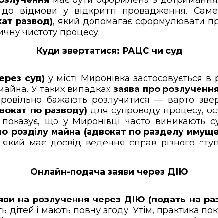
о відмови у відкритті провадження. Саме
кат развод)
, який допомагає сформулювати пр
ичну чистоту процесу.
Куди звертатися: РАЦС чи суд
ерез суд)
у місті Миронівка застосовується в р
майна. У таких випадках
заява про розлученн
ровільно бажають розлучитися — варто звер
вокат по разводу)
для супроводу процесу, ос
показує, що у Миронівці часто виникають с
по розділу майна (адвокат по разделу имуще
, який має досвід ведення справ різного ступ
Онлайн-подача заяви через ДІЮ
яви на розлучення через ДІЮ (подать на ра
 дітей і мають повну згоду. Утім, практика по