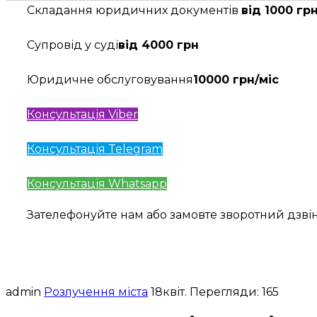
Складання юридичних документів
від 1000 гр
Супровід у суді
від 4000 грн
Юридичне обслуговування
10000 грн/міс
Консультація Viber
Консультація Telegram
Консультація Whatsapp
Зателефонуйте нам або замовте зворотний дзв
admin
Розлучення міста
18
квіт.
Перегляди: 165