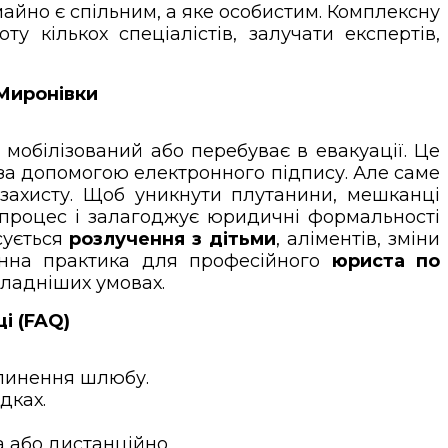
 майно є спільним, а яке особистим. Комплексну
у кількох спеціалістів, залучати експертів,
 Миронівки
 мобілізований або перебуває в евакуації. Це
 за допомогою електронного підпису. Але саме
цзахисту. Щоб уникнути плутанини, мешканці
 процес і залагоджує юридичні формальності
осується
розлучення з дітьми
, аліментів, зміни
енна практика для професійного
юриста по
складніших умовах.
і (FAQ)
ипинення шлюбу.
дках.
 або дистанційно.