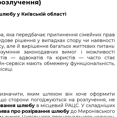
розлучення)
любу у Київській області
, яка передбачає припинення сімейних прав
судове рішення у випадках спору чи наявності
у, але й вирішення багатьох життєвих питань:
зуміння законодавчих вимог і можливості
стів — адвокатів та юристів — часто стає
йн-сервіси мають обмежену функціональність,
ісяці.
изначити, яким шляхом він хоче оформити
що сторони погоджуються на розлучення, не
ірвання шлюбу
в місцевий РАЦС. У складніших
аява про розірвання шлюбу
до Миронівського
 вимог Цивільного процесуального кодексу,