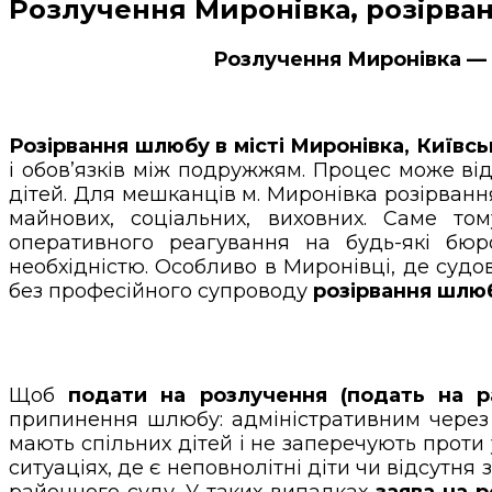
Розлучення Миронівка, розірван
Розлучення Миронівка — 
Розірвання шлюбу в місті Миронівка, Київсь
і обов’язків між подружжям. Процес може від
дітей. Для мешканців м. Миронівка розірванн
майнових, соціальних, виховних. Саме т
оперативного реагування на будь-які бюр
необхідністю. Особливо в Миронівці, де суд
без професійного супроводу
розірвання шлю
Щоб
подати на розлучення (подать на р
припинення шлюбу: адміністративним через
мають спільних дітей і не заперечують прот
ситуаціях, де є неповнолітні діти чи відсутн
районного суду. У таких випадках
заява на 