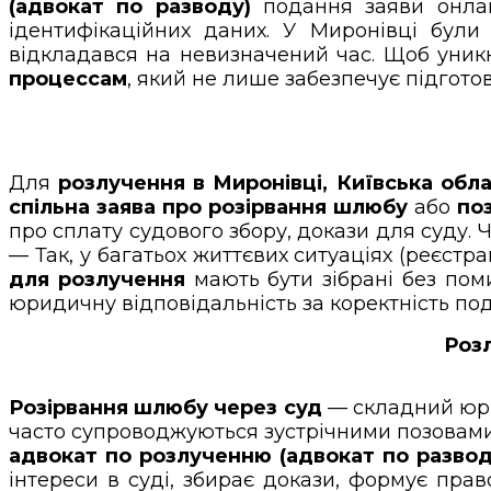
(адвокат по разводу)
подання заяви онлай
ідентифікаційних даних. У Миронівці були
відкладався на невизначений час. Щоб уник
процессам
, який не лише забезпечує підгото
Для
розлучення в Миронівці, Київська обл
спільна заява про розірвання шлюбу
або
по
про сплату судового збору, докази для суду. 
— Так, у багатьох життєвих ситуаціях (реєстра
для розлучення
мають бути зібрані без пом
юридичну відповідальність за коректність под
Розл
Розірвання шлюбу через суд
— складний юрид
часто супроводжуються зустрічними позовами,
адвокат по розлученню (адвокат по развод
інтереси в суді, збирає докази, формує пра