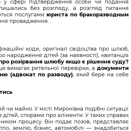
 у сфері підтвердження особи чи подання
алишались без розгляду, а розгляд питання
ються послугами
юриста по бракоразводным
ення провадження.
фікаційні коди, оригінал свідоцтва про шлюб,
ро народження дітей (за наявності), квитанція
 про розірвання шлюбу якщо є рішення суду?
е це вимагає ретельної перевірки, а
документи
ню (адвокат по разводу)
, який бере на себе
йтись
чи майно. У місті Миронівка подібні ситуації
дітей, спорами про аліменти. У таких справах
ником процесу. Він подає позов, представляє
ло, землю, бізнес, автомобілі — знадобиться