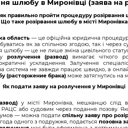
ня шлюбу в Миронівці (заява на 
як правильно пройти процедуру розірвання ш
Що таке розірвання шлюбу в місті Миронівка
ка область
— це офіційна юридична процедура
буватись як за спільною згодою, так і через 
я шлюбу — це не лише зміна цивільного статус
ому
розлучення (развод)
вимагає чіткого ро
ократичні ускладнення. Залучення спеціалі
ова система не завжди працює швидко, а онла
бу (расторжение брака)
може затягнутись на м
Як подати заяву на розлучення у Миронівці
азвод)
у місті Миронівка, мешканцю слід в
 РАЦС або судовим через подання позову. Як
и умов — можна подати
спільну заяву про роз
я згода одного з подружжя, подається
позовна з
розлучення
має бути оформлена з дотриманням