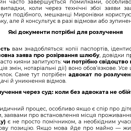
н часто завершується помилками, особливо
 випадки, коли через технічні збої заяви з
нути подібного, мешканці Миронівки користу
вку, але й консультує в разі відмови або зупин
Які документи потрібні для розлучення
асть
вам знадобляться: копії паспортів, іденти
зовна заява про розірвання шлюбу
, довідки п
Часто кияни запитують:
чи потрібно свідоцтво
ція змін, нотаріальні дії) воно обов’язкове. Ус
илок. Саме тут потрібен
адвокат по розлучен
ачі й уникнення відмов.
учення через суд: коли без адвоката не обі
ичний процес, особливо якщо є спір про дітей 
 заявами про встановлення місця проживання 
у)
є не просто помічником, а необхідним учас
вову позицію. Якщо мова йде про майно — жит