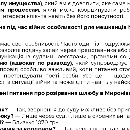
елу имущества)
, який вміє доводити, яке саме
ым процессам
, який може координувати робот
нтереси клієнта навіть без його присутності.
я під час війни: особливості для мешканців
має свої особливості. Часто один із подружжя
озволяє подачу заяви через представника або
унікація із судами, реєстрами, органами со
ню (адвокат по разводу)
, який супроводжує
й супровід особливо важливий, коли питання ст
ть претендувати треті особи. Усе це — щод
ься в ситуації війни та може діяти навіть у най
ні питання про розірвання шлюбу в Миронівц
ня?
— Так, звернення до суду можливе без пр
року?
— Лише через суд, і лише в окремих випа
і?
— Близько 1070 грн.
ружжя за кордоном?
— Так, через представника