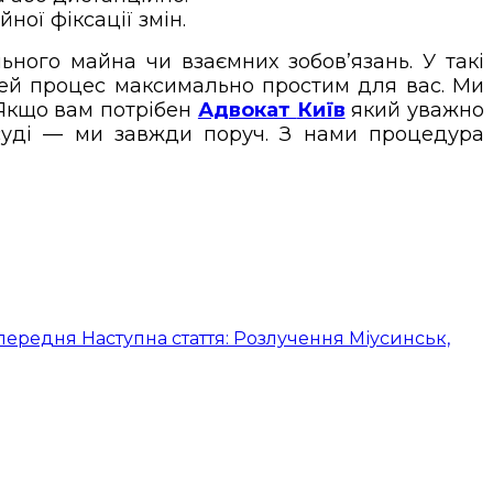
йної фіксації змін.
ьного майна чи взаємних зобов’язань. У такі
 цей процес максимально простим для вас. Ми
 Якщо вам потрібен
Адвокат
Київ
який уважно
в суді — ми завжди поруч. З нами процедура
передня
Наступна стаття: Розлучення Міусинськ,