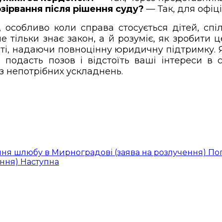
зірвання після рішення суду?
— Так, для офіці
собливо коли справа стосується дітей, спіл
 тільки знає закон, а й розуміє, як зробити
асті, надаючи повноцінну юридичну підтримку.
, подасть позов і відстоїть ваші інтереси 
з непотрібних ускладнень.
ння шлюбу в Мирноградові (заява на розлучення)
По
ення)
Наступна