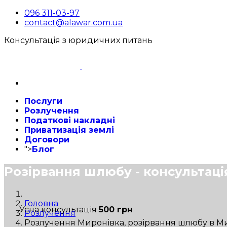
096 311-03-97
contact@alawar.com.ua
Консультація з юридичних питань
Послуги
Розлучення
Податкові накладні
Приватизація землі
Договори
">
Блог
Розірвання шлюбу - консультаці
Головна
Усна консультація
500 грн
Розлучення
Розлучення Миронівка, розірвання шлюбу в Ми