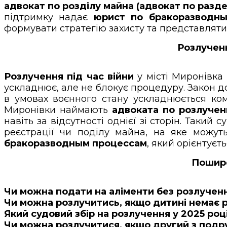
адвокат по розділу майна (адвокат по разд
підтримку надає
юрист по бракоразводн
формувати стратегію захисту та представляти і
Розлученн
Розлучення під час війни
у місті Миронівка 
ускладнює, але не блокує процедуру. Закон д
в умовах воєнного стану ускладнюється ком
Миронівки наймають
адвоката по розлучен
навіть за відсутності однієї зі сторін. Таки
реєстрації чи поділу майна, на яке можу
бракоразводным процессам
, який орієнтуєт
Пошире
Чи можна подати на аліменти без розлучен
Чи можна розлучитись, якщо дитині немає 
Який судовий збір на розлучення у 2025 роц
Чи можна розлучитися, якщо другий з под