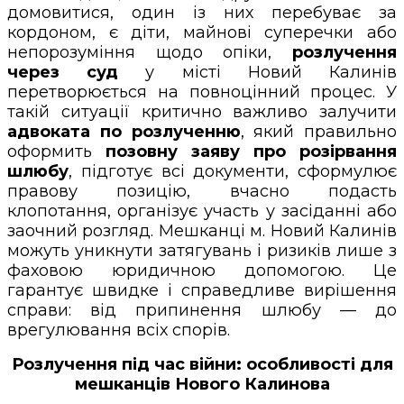
домовитися, один із них перебуває за
кордоном, є діти, майнові суперечки або
непорозуміння щодо опіки,
розлучення
через суд
у місті Новий Калинів
перетворюється на повноцінний процес. У
такій ситуації критично важливо залучити
адвоката по розлученню
, який правильно
оформить
позовну заяву про розірвання
шлюбу
, підготує всі документи, сформулює
правову позицію, вчасно подасть
клопотання, організує участь у засіданні або
заочний розгляд. Мешканці м. Новий Калинів
можуть уникнути затягувань і ризиків лише з
фаховою юридичною допомогою. Це
гарантує швидке і справедливе вирішення
справи: від припинення шлюбу — до
врегулювання всіх спорів.
Розлучення під час війни: особливості для
мешканців Нового Калинова