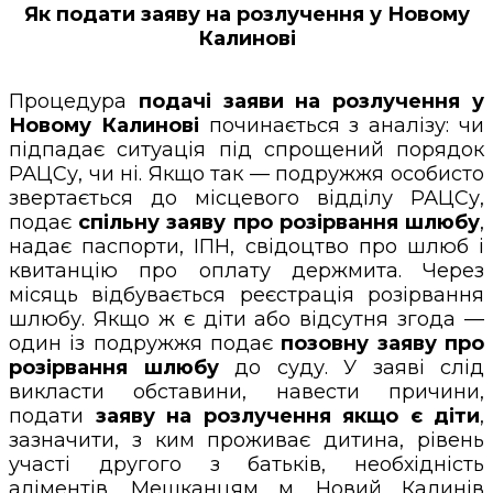
Як подати заяву на розлучення у Новому
Калинові
Процедура
подачі заяви на розлучення у
Новому Калинові
починається з аналізу: чи
підпадає ситуація під спрощений порядок
РАЦСу, чи ні. Якщо так — подружжя особисто
звертається до місцевого відділу РАЦСу,
подає
спільну заяву про розірвання шлюбу
,
надає паспорти, ІПН, свідоцтво про шлюб і
квитанцію про оплату держмита. Через
місяць відбувається реєстрація розірвання
шлюбу. Якщо ж є діти або відсутня згода —
один із подружжя подає
позовну заяву про
розірвання шлюбу
до суду. У заяві слід
викласти обставини, навести причини,
подати
заяву на розлучення якщо є діти
,
зазначити, з ким проживає дитина, рівень
участі другого з батьків, необхідність
аліментів. Мешканцям м. Новий Калинів