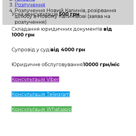
Розлучення
Розлучення Новий Калинів, розірвання
Усна консультація
500 грн
шлюбу в Новому Калинівові (заява на
розлучення)
Складання юридичних документів
від
1000 грн
Супровід у суді
від 4000 грн
Юридичне обслуговування
10000 грн/міс
Консультація Viber
Консультація Telegram
Консультація Whatsapp