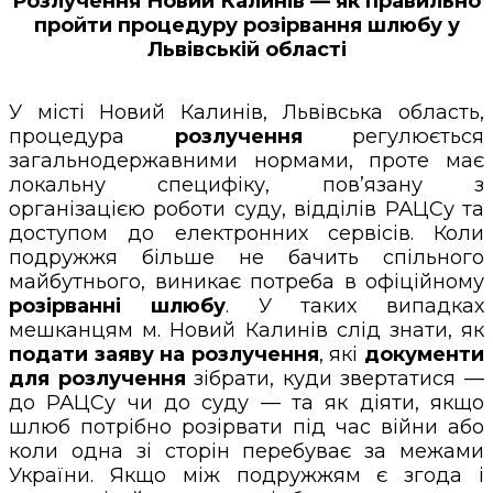
Розлучення Новий Калинів — як правильно
пройти процедуру розірвання шлюбу у
Львівській області
У місті Новий Калинів, Львівська область,
процедура
розлучення
регулюється
загальнодержавними нормами, проте має
локальну специфіку, пов’язану з
організацією роботи суду, відділів РАЦСу та
доступом до електронних сервісів. Коли
подружжя більше не бачить спільного
майбутнього, виникає потреба в офіційному
розірванні шлюбу
. У таких випадках
мешканцям м. Новий Калинів слід знати, як
подати заяву на розлучення
, які
документи
для розлучення
зібрати, куди звертатися —
до РАЦСу чи до суду — та як діяти, якщо
шлюб потрібно розірвати під час війни або
коли одна зі сторін перебуває за межами
України. Якщо між подружжям є згода і