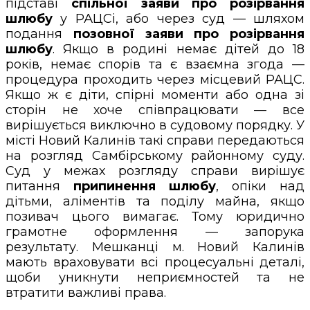
підставі
спільної заяви про розірвання
шлюбу
у РАЦСі, або через суд — шляхом
подання
позовної заяви про розірвання
шлюбу
. Якщо в родині немає дітей до 18
років, немає спорів та є взаємна згода —
процедура проходить через місцевий РАЦС.
Якщо ж є діти, спірні моменти або одна зі
сторін не хоче співпрацювати — все
вирішується виключно в судовому порядку. У
місті Новий Калинів такі справи передаються
на розгляд Самбірському районному суду.
Суд у межах розгляду справи вирішує
питання
припинення шлюбу
, опіки над
дітьми, аліментів та поділу майна, якщо
позивач цього вимагає. Тому юридично
грамотне оформлення — запорука
результату. Мешканці м. Новий Калинів
мають враховувати всі процесуальні деталі,
щоби уникнути неприємностей та не
втратити важливі права.