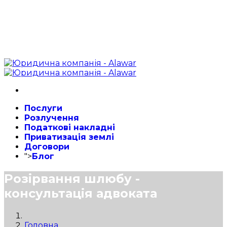
Послуги
Розлучення
Податкові накладні
Приватизація землі
Договори
">
Блог
Розірвання шлюбу -
консультація адвоката
Головна