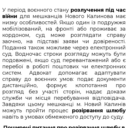
У період воєнного стану
розлучення під час
війни
для мешканців Нового Калинова має
низку особливостей. Якщо один із подружжя
мобілізований, на фронті або проживає за
кордоном, суд може розглядати справу
заочно, на підставі заяви чи довіреності.
Подання також можливе через електронний
суд. Водночас строки розгляду можуть бути
подовжені, якщо суд перевантажений або є
перебої в роботі поштових чи електронних
систем. Адвокат допомагає адаптувати
справу до воєнних умов: подає документи
дистанційно, формує клопотання про
розгляд без участі сторін, надає докази
служби чи місця перебування відповідача.
Завдяки цьому мешканці м. Новий Калинів
можуть пройти процес
розірвання шлюбу
навіть в умовах обмеженого доступу до суду.
Поширені питання про розірвання шлюбу в