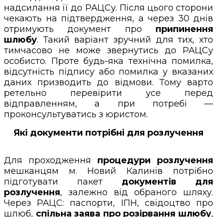
надсилання її до РАЦСу. Після цього сторони
чекають на підтвердження, а через 30 днів
отримують документ про
припинення
шлюбу
. Такий варіант зручний для тих, хто
тимчасово не може звернутись до РАЦСу
особисто. Проте будь-яка технічна помилка,
відсутність підпису або помилка у вказаних
даних призводить до відмови. Тому варто
ретельно перевірити усе перед
відправленням, а при потребі —
проконсультуватись з юристом.
Які документи потрібні для розлучення
Для проходження
процедури розлучення
мешканцям м. Новий Калинів потрібно
підготувати пакет
документів для
розлучення
, залежно від обраного шляху.
Через РАЦС: паспорти, ІПН, свідоцтво про
шлюб,
спільна заява про розірвання шлюбу
,