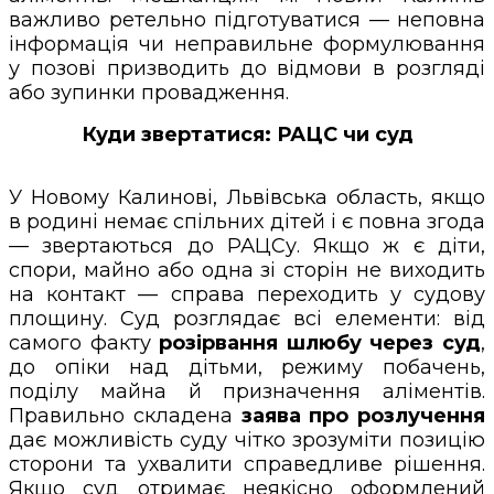
важливо ретельно підготуватися — неповна
інформація чи неправильне формулювання
у позові призводить до відмови в розгляді
або зупинки провадження.
Куди звертатися: РАЦС чи суд
У Новому Калинові, Львівська область, якщо
в родині немає спільних дітей і є повна згода
— звертаються до РАЦСу. Якщо ж є діти,
спори, майно або одна зі сторін не виходить
на контакт — справа переходить у судову
площину. Суд розглядає всі елементи: від
самого факту
розірвання шлюбу через суд
,
до опіки над дітьми, режиму побачень,
поділу майна й призначення аліментів.
Правильно складена
заява про розлучення
дає можливість суду чітко зрозуміти позицію
сторони та ухвалити справедливе рішення.
Якщо суд отримає неякісно оформлений