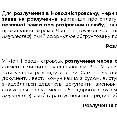
Для
розлучення в Новодністровську, Черні
заява на розлучення
, квитанція про оплат
позовної заяви про розірвання шлюбу
, ко
проживання окремо. Якщо подружжя має спі
имущества
), який сформулює обґрунтовану по
Розл
У місті Новодністровськ
розлучення через 
аліментів чи питання спільного майна. У та
затягування розгляду справи. Саме тому д
документи, вести комунікацію з судом, вис
знадобляться додаткові документи: висновки
стосується нерухомості або дорогого рух
имущества
), який гарантує повний юридичний 
Розлучення п