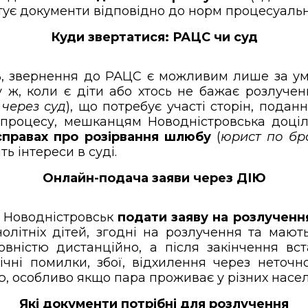
тує документи відповідно до норм процесуальн
Куди звертатися: РАЦС чи суд
ь, звернення до РАЦС є можливим лише за умо
, коли є діти або хтось не бажає розлученн
 через суд
), що потребує участі сторін, поданн
я процесу, мешканцям Новодністровська доці
справах про розірвання шлюбу
(
юрист по бр
ь інтереси в суді.
Онлайн-подача заяви через ДІЮ
. Новодністровськ
подати заяву на розлученн
олітніх дітей, згодні на розлучення та мають
вністю дистанційно, а після закінчення вст
ічні помилки, збої, відхилення через неточ
, особливо якщо пара проживає у різних насел
Які документи потрібні для розлучення