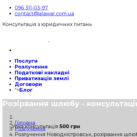
096 311-03-97
contact@alawar.com.ua
Консультація з юридичних питань
Послуги
Розлучення
Податкові накладні
Приватизація землі
Договори
">
Блог
Розірвання шлюбу - консультаці
Головна
Усна консультація
500 грн
Розлучення
Розлучення Новодністровськ, розірвання шлюб