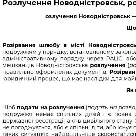
Розлучення Новодністровськ, ро
озлучення Новодністровськ —
Що 
Розірвання шлюбу в місті Новодністровсь
подружжям у порядку, встановленому законод
адміністративному порядку через РАЦС, або
мешканців Новодністровська
розлучення
(
р
правильно оформлених документів.
Розірва
юридичний процес, що має наслідки для майн
Як 
Щоб
подати на розлучення
(
подать на разво
подружжя немає спільних дітей і є повна
державної реєстрації актів цивільного стану.
не погоджується, або є спільні діти, або існує
таких ситуаціях найдоцільніше скористати