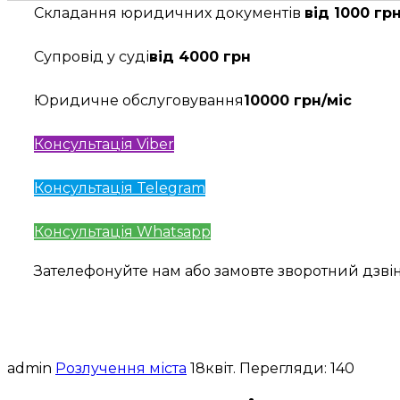
Складання юридичних документів
від 1000 гр
Супровід у суді
від 4000 грн
Юридичне обслуговування
10000 грн/міс
Консультація Viber
Консультація Telegram
Консультація Whatsapp
Зателефонуйте нам або замовте зворотний дзв
admin
Розлучення міста
18
квіт.
Перегляди: 140