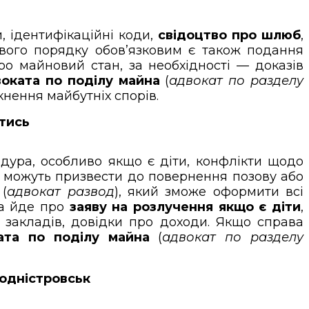
, ідентифікаційні коди,
свідоцтво про шлюб
,
ового порядку обов’язковим є також подання
ро майновий стан, за необхідності — доказів
оката по поділу майна
(
адвокат по разделу
нення майбутніх спорів.
йтись
ура, особливо якщо є діти, конфлікти щодо
и можуть призвести до повернення позову або
(
адвокат развод
), який зможе оформити всі
ва йде про
заяву на розлучення якщо є діти
,
х закладів, довідки про доходи. Якщо справа
ата по поділу майна
(
адвокат по разделу
водністровськ