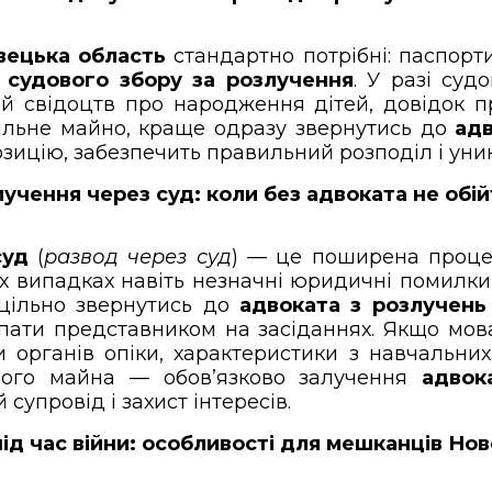
вецька область
стандартно потрібні: паспорти
у
судового збору за розлучення
. У разі суд
пій свідоцтв про народження дітей, довідок п
льне майно, краще одразу звернутись до
адв
зицію, забезпечить правильний розподіл і уник
учення через суд: коли без адвоката не обі
суд
(
развод через суд
) — це поширена процед
ких випадках навіть незначні юридичні помилк
оцільно звернутись до
адвоката з розлучень
тупати представником на засіданнях. Якщо мо
 органів опіки, характеристики з навчальни
омого майна — обов’язково залучення
адвок
супровід і захист інтересів.
ід час війни: особливості для мешканців Но