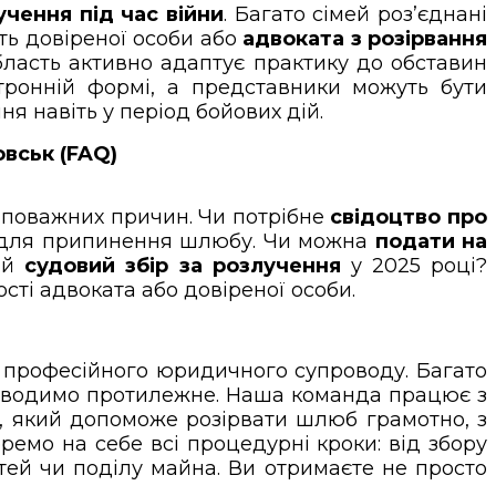
учення під час війни
. Багато сімей роз’єднані
сть довіреної особи або
адвоката з розірвання
 область активно адаптує практику до обставин
тронній формі, а представники можуть бути
я навіть у період бойових дій.
вськ (FAQ)
ті поважних причин. Чи потрібне
свідоцтво про
нє для припинення шлюбу. Чи можна
подати на
кий
судовий збір за розлучення
у 2025 році?
ості адвоката або довіреної особи.
й професійного юридичного супроводу. Багато
 доводимо протилежне. Наша команда працює з
, який допоможе розірвати шлюб грамотно, з
емо на себе всі процедурні кроки: від збору
тей чи поділу майна. Ви отримаєте не просто