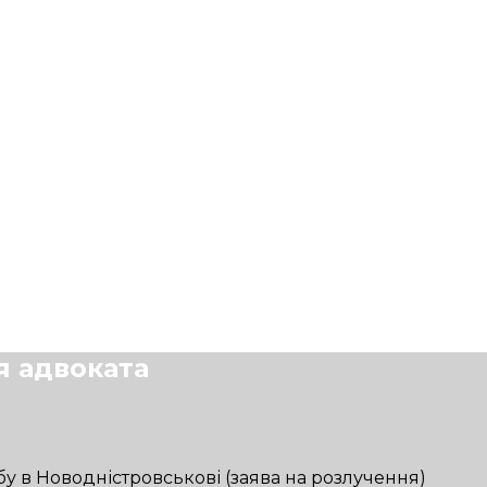
я адвоката
у в Новодністровськові (заява на розлучення)