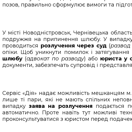
позов, правильно сформулює вимоги та підго
У місті Новодністровськ, Чернівецька област
подружжя на припинення шлюбу. У випадку ж
проводиться
розлучення через суд
(
развод
опіки. Щоб уникнути помилок і затягуванн
шлюбу
(
адвокат по разводу
) або
юриста у 
документи, забезпечать супровід і представлят
Сервіс «Дія» надає можливість мешканцям м
лише ті пари, які не мають спільних неповн
випадку
заява на розлучення
подається по
автоматично. Проте навіть тут можливі техн
проконсультуватися з юристом перед подачею