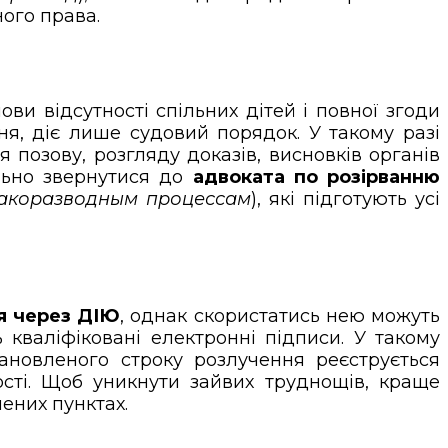
ого права.
ви відсутності спільних дітей і повної згоди
я, діє лише судовий порядок. У такому разі
я позову, розгляду доказів, висновків органів
льно звернутися до
адвоката по розірванню
акоразводным процессам
), які підготують усі
я через ДІЮ
, однак скористатись нею можуть
 кваліфіковані електронні підписи. У такому
ановленого строку розлучення реєструється
ності. Щоб уникнути зайвих труднощів, краще
ених пунктах.