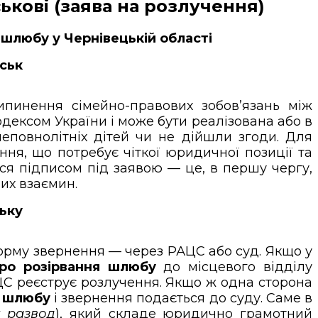
кові (заява на розлучення)
шлюбу у Чернівецькій області
ськ
пинення сімейно-правових зобов’язань між
ексом України і може бути реалізована або в
еповнолітніх дітей чи не дійшли згоди. Для
ння, що потребує чіткої юридичної позиції та
ся підписом під заявою — це, в першу чергу,
их взаємин.
ьку
 форму звернення — через РАЦС або суд. Якщо у
про розірвання шлюбу
до місцевого відділу
РАЦС реєструє розлучення. Якщо ж одна сторона
я шлюбу
і звернення подається до суду. Саме в
т развод
), який складе юридично грамотний