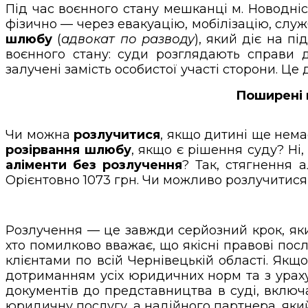
Під час воєнного стану мешканці м. Новодні
фізично — через евакуацію, мобілізацію, служ
шлюбу
(
адвокат по разводу
), який діє на п
воєнного стану: суди розглядають справи 
залучені замість особистої участі сторони. Це
Поширені 
Чи можна
розлучитися
, якщо дитині ще нема
розірвання шлюбу
, якщо є рішення суду? Н
аліменти без розлучення
? Так, стягнення 
Орієнтовно 1073 грн. Чи можливо розлучитися б
Розлучення — це завжди серйозний крок, яки
хто помилково вважає, що якісні правові по
клієнтами по всій Чернівецькій області. Якщ
дотриманням усіх юридичних норм та з ураху
документів до представництва в суді, включ
юридичну послугу, а надійного партнера, яки