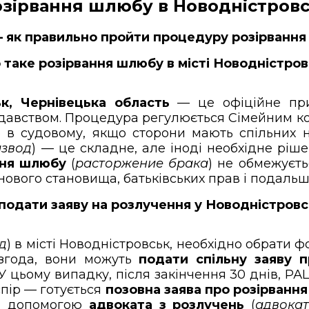
зірвання шлюбу в Новодністровсь
 як правильно пройти процедуру розірвання 
таке розірвання шлюбу в місті Новодністров
к, Чернівецька область
— це офіційне при
авством. Процедура регулюється Сімейним код
 в судовому, якщо сторони мають спільних н
азвод
) — це складне, але іноді необхідне ріше
ння шлюбу
(
расторжение брака
) не обмежуєть
ового становища, батьківських прав і подальш
подати заяву на розлучення у Новодністровс
д
) в місті Новодністровськ, необхідно обрати
 згода, вони можуть
подати спільну заяву 
 У цьому випадку, після закінчення 30 днів, 
 спір — готується
позовна заява про розірванн
ся допомогою
адвоката з розлучень
(
адвока