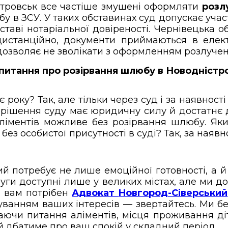
стровськ все частіше змушені оформляти
розл
бу в ЗСУ. У таких обставинах суд допускає уча
ідставі нотаріальної довіреності. Чернівецька
дистанційно, документи приймаються в елек
 дозволяє не зволікати з оформленням розлученн
питання про розірвання шлюбу в Новодністро
є року? Так, але тільки через суд і за наявнос
і, рішення суду має юридичну силу й достат
аліментів можливе без розірвання шлюбу. Я
ез особистої присутності в суді? Так, за наявн
й потребує не лише емоційної готовності, а 
слуги доступні лише у великих містах, але ми
о вам потрібен
Адвокат
Новгород-Сіверський
ванням ваших інтересів — звертайтесь. Ми бер
аючи питання аліментів, місця проживання ді
й дбатиме про ваш спокій у складний період.