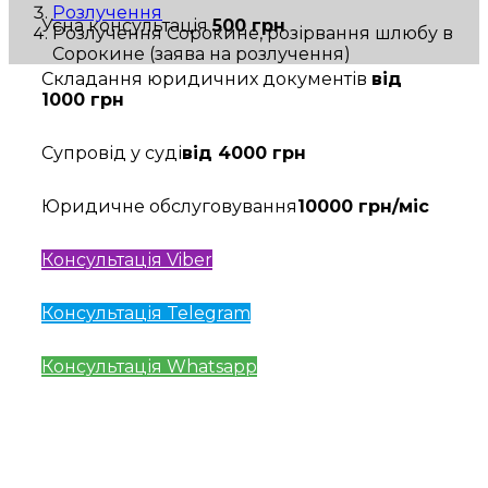
Розлучення
Усна консультація
500 грн
Розлучення Сорокине, розірвання шлюбу в
Сорокине (заява на розлучення)
Складання юридичних документів
від
1000 грн
Супровід у суді
від 4000 грн
Юридичне обслуговування
10000 грн/міс
Консультація Viber
Консультація Telegram
Консультація Whatsapp