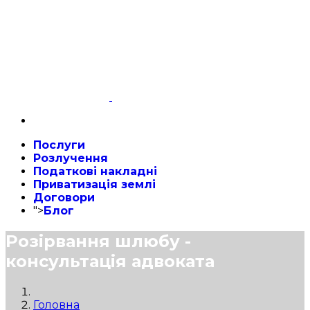
Послуги
Розлучення
Податкові накладні
Приватизація землі
Договори
">
Блог
Розірвання шлюбу -
консультація адвоката
Головна