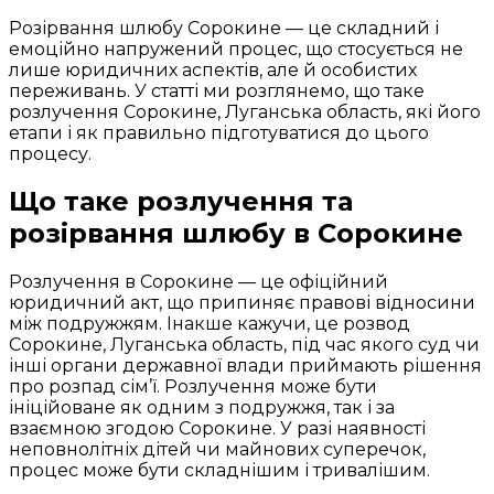
Розірвання шлюбу Сорокине — це складний і
емоційно напружений процес, що стосується не
лише юридичних аспектів, але й особистих
переживань. У статті ми розглянемо, що таке
розлучення Сорокине, Луганська область, які його
етапи і як правильно підготуватися до цього
процесу.
Що таке розлучення та
розірвання шлюбу в Сорокине
Розлучення в Сорокине — це офіційний
юридичний акт, що припиняє правові відносини
між подружжям. Інакше кажучи, це розвод
Сорокине, Луганська область, під час якого суд чи
інші органи державної влади приймають рішення
про розпад сім’ї. Розлучення може бути
ініційоване як одним з подружжя, так і за
взаємною згодою Сорокине. У разі наявності
неповнолітніх дітей чи майнових суперечок,
процес може бути складнішим і тривалішим.