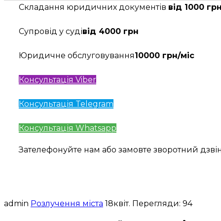
Складання юридичних документів
від 1000 гр
Супровід у суді
від 4000 грн
Юридичне обслуговування
10000 грн/міс
Консультація Viber
Консультація Telegram
Консультація Whatsapp
Зателефонуйте нам або замовте зворотний дзв
admin
Розлучення міста
18
квіт.
Перегляди: 94