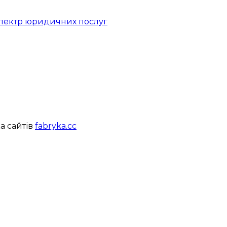
 спектр юридичних послуг
а сайтів
fabryka.cc