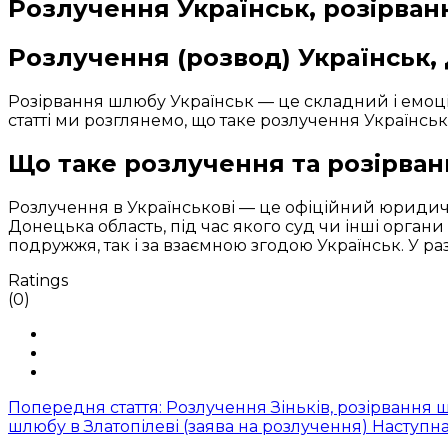
Розлучення Українськ, розірван
Розлучення (розвод) Українськ,
Розірвання шлюбу Українськ — це складний і емоц
статті ми розглянемо, що таке розлучення Українськ
Що таке розлучення та розірван
Розлучення в Українськові — це офіційний юридич
Донецька область, під час якого суд чи інші орган
подружжя, так і за взаємною згодою Українськ. У р
Ratings
(0)
Попередня стаття: Розлучення Зіньків, розірвання ш
шлюбу в Златопілеві (заява на розлучення)
Наступн