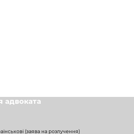
я адвоката
аїнськові (заява на розлучення)