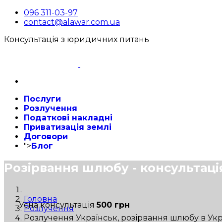
096 311-03-97
contact@alawar.com.ua
Консультація з юридичних питань
Послуги
Розлучення
Податкові накладні
Приватизація землі
Договори
">
Блог
Розірвання шлюбу - консультаці
Головна
Усна консультація
500 грн
Розлучення
Розлучення Українськ, розірвання шлюбу в Укр