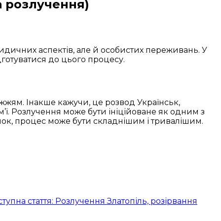
а розлучення)
дичних аспектів, але й особистих переживань. У
ідготуватися до цього процесу.
жям. Інакше кажучи, це розвод Українськ,
’ї. Розлучення може бути ініційоване як одним з
ечок, процес може бути складнішим і тривалішим.
ступна стаття: Розлучення Златопіль, розірвання