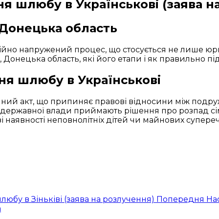
ня шлюбу в Українськові (заява н
 Донецька область
ійно напружений процес, що стосується не лише юри
, Донецька область, які його етапи і як правильно п
ня шлюбу в Українськові
ний акт, що припиняє правові відносини між подруж
и державної влади приймають рішення про розпад сім
азі наявності неповнолітніх дітей чи майнових супер
любу в Зіньківі (заява на розлучення)
Попередня
На
а