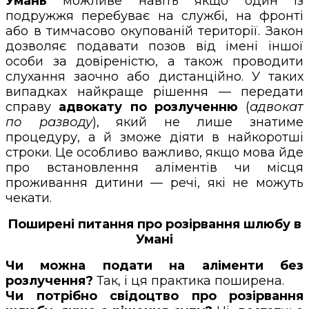
Умань
можливе навіть якщо один із
подружжя перебуває на службі, на фронті
або в тимчасово окупованій території. Закон
дозволяє подавати позов від імені іншої
особи за довіреністю, а також проводити
слухання заочно або дистанційно. У таких
випадках найкраще рішення — передати
справу
адвокату по розлученню
(
адвокат
по разводу
), який не лише знатиме
процедуру, а й зможе діяти в найкоротші
строки. Це особливо важливо, якщо мова йде
про встановлення аліментів чи місця
проживання дитини — речі, які не можуть
чекати.
Поширені питання про розірвання шлюбу в
Умані
Чи можна подати на аліменти без
розлучення?
Так, і ця практика поширена.
Чи потрібно свідоцтво про розірвання