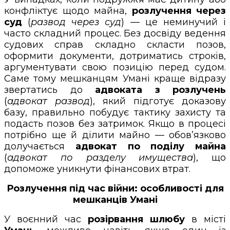
конфліктує щодо майна,
розлучення через
суд
(
развод через суд
) — це неминучий і
часто складний процес. Без досвіду ведення
судових справ складно скласти позов,
оформити документи, дотриматись строків,
аргументувати свою позицію перед судом.
Саме тому мешканцям Умані краще відразу
звертатись до
адвоката з розлучень
(
адвокат развод
), який підготує доказову
базу, правильно побудує тактику захисту та
подасть позов без затримок. Якщо в процесі
потрібно ще й ділити майно — обов’язково
долучається
адвокат по поділу майна
(
адвокат по разделу имущества
), що
допоможе уникнути фінансових втрат.
Розлучення під час війни: особливості для
мешканців Умані
У воєнний час
розірвання шлюбу
в місті