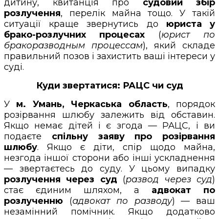
дитину, квитанція про
судовий збір
розлучення
, перелік майна тощо. У такій
ситуації краще звернутись до
юриста у
брако-розлучних процесах
(
юрист по
бракоразводным процессам
), який складе
правильний позов і захистить ваші інтереси у
суді.
Куди звертатися: РАЦС чи суд
У
м. Умань, Черкаська область
, порядок
розірвання шлюбу залежить від обставин.
Якщо немає дітей і є згода — РАЦС, і ви
подаєте
спільну заяву про розірвання
шлюбу
. Якщо є діти, спір щодо майна,
незгода іншої сторони або інші ускладнення
— звертаєтесь до суду. У цьому випадку
розлучення через суд
(
развод через суд
)
стає єдиним шляхом, а
адвокат по
розлученню
(
адвокат по разводу
) — ваш
незамінний помічник. Якщо додатково