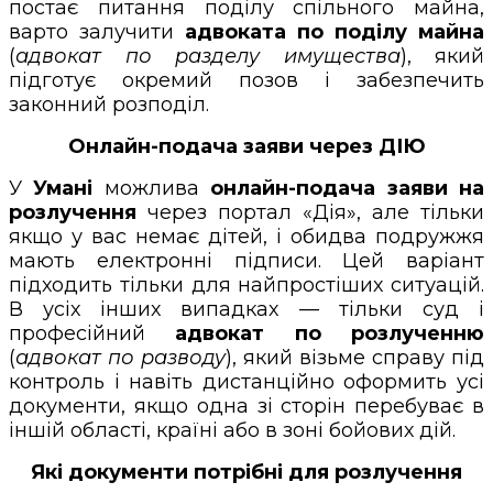
постає питання поділу спільного майна,
варто залучити
адвоката по поділу майна
(
адвокат по разделу имущества
), який
підготує окремий позов і забезпечить
законний розподіл.
Онлайн-подача заяви через ДІЮ
У
Умані
можлива
онлайн-подача заяви на
розлучення
через портал «Дія», але тільки
якщо у вас немає дітей, і обидва подружжя
мають електронні підписи. Цей варіант
підходить тільки для найпростіших ситуацій.
В усіх інших випадках — тільки суд і
професійний
адвокат по розлученню
(
адвокат по разводу
), який візьме справу під
контроль і навіть дистанційно оформить усі
документи, якщо одна зі сторін перебуває в
іншій області, країні або в зоні бойових дій.
Які документи потрібні для розлучення