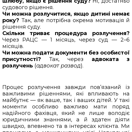
шлюбу, якщо є рішення суду?
Ні, достатньо
судового рішення.
Чи можна розлучитися, якщо дитині немає
року?
Так, але потрібна окрема мотивація й
рішення суду.
Скільки триває процедура розлучення?
Через РАЦС — 1 місяць, через суд — 2–6
місяців.
Чи можна подати документи без особистої
присутності?
Так, через
адвоката з
розлучень
(
адвокат развод
).
Процес розлучення завжди пов’язаний із
важливими рішеннями, які впливають на
майбутнє — як ваше, так і ваших дітей. У такі
моменти особливо важливо мати поряд
надійного фахівця, який не лише володіє
юридичними знаннями, а й здатен діяти
швидко, впевнено та в інтересах клієнта. Ми