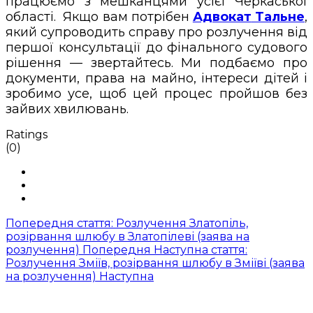
працюємо з мешканцями усієї Черкаської
області. Якщо вам потрібен
Адвокат
Тальне
,
який супроводить справу про розлучення від
першої консультації до фінального судового
рішення — звертайтесь. Ми подбаємо про
документи, права на майно, інтереси дітей і
зробимо усе, щоб цей процес пройшов без
зайвих хвилювань.
Ratings
(0)
Попередня стаття: Розлучення Златопіль,
розірвання шлюбу в Златопілеві (заява на
розлучення)
Попередня
Наступна стаття:
Розлучення Зміїв, розірвання шлюбу в Зміїві (заява
на розлучення)
Наступна