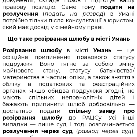
документи, складе позов і підготує вашу
правову позицію. Саме тому
подати на
розлучення
(
подать на развод
) в Умані
потрібно тільки після консультації з юристом,
який має досвід у сімейному праві.
Що таке розірвання шлюбу в місті Умань
Розірвання шлюбу
в місті
Умань
— це
офіційне припинення правового статусу
подружжя. Воно тягне за собою зміну
майнового стану, статусу батьківства/
материнства в частині опіки, а також зняття з
обліку в податкових та реєстраційних
органах. Якщо обидва подружжя згодні, не
мають спільних неповнолітніх дітей і
бажають припинити шлюб добровільно —
достатньо подати
спільну заяву про
розірвання шлюбу
до РАЦСу. Усі інші
випадки — лише суд. І тоді розпочинається
розлучення через суд
(
развод через суд
),