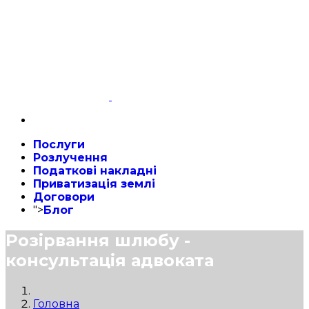
Послуги
Розлучення
Податкові накладні
Приватизація землі
Договори
">
Блог
Розірвання шлюбу -
консультація адвоката
Головна