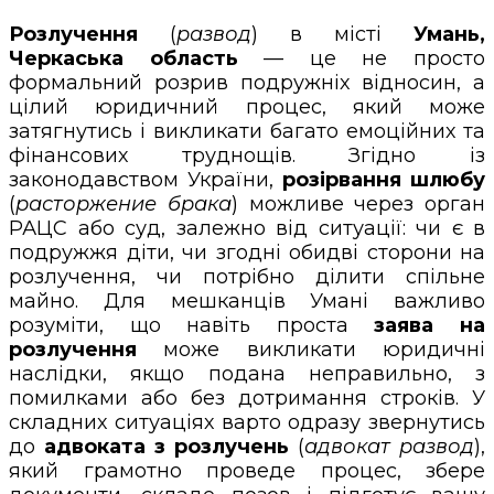
Розлучення
(
развод
) в місті
Умань,
Черкаська область
— це не просто
формальний розрив подружніх відносин, а
цілий юридичний процес, який може
затягнутись і викликати багато емоційних та
фінансових труднощів. Згідно із
законодавством України,
розірвання шлюбу
(
расторжение брака
) можливе через орган
РАЦС або суд, залежно від ситуації: чи є в
подружжя діти, чи згодні обидві сторони на
розлучення, чи потрібно ділити спільне
майно. Для мешканців Умані важливо
розуміти, що навіть проста
заява на
розлучення
може викликати юридичні
наслідки, якщо подана неправильно, з
помилками або без дотримання строків. У
складних ситуаціях варто одразу звернутись
до
адвоката з розлучень
(
адвокат развод
),
який грамотно проведе процес, збере