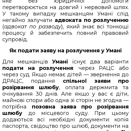
яке без юридичної допомоги
перетворюється на довгий і нервовий шлях.
У такому випадку мешканцям Умані слід
негайно залучати
адвоката по розлученню
(
адвокат по разводу
), який знає всі тонкощі
процесу й забезпечить повний правовий
супровід.
Як подати заяву на розлучення у Умані
Для мешканців
Умані
існує два варіанти
подати на розлучення
: через РАЦС або
через суд. Якщо немає дітей — звернення до
ДРАЦС, подання
спільної заяви про
розірвання шлюбу
, оплата держмита та
очікування 30 днів. Але якщо у вас є діти,
майнові спори або одна зі сторін не згодна —
потрібна
позовна заява про розірвання
шлюбу
до місцевого суду. При цьому
додаються всі необхідні документи: копія
паспорта, свідоцтво про шлюб, документи на