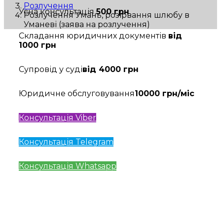
Розлучення
Усна консультація
500 грн
Розлучення Умань, розірвання шлюбу в
Уманеві (заява на розлучення)
Складання юридичних документів
від
1000 грн
Супровід у суді
від 4000 грн
Юридичне обслуговування
10000 грн/міс
Консультація Viber
Консультація Telegram
Консультація Whatsapp