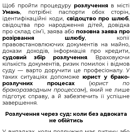
Щоб пройти процедуру
розлучення
в місті
Умань
, потрібні: паспорти обох сторін,
ідентифікаційні коди,
свідоцтво про шлюб
,
свідоцтва про народження дітей, довідка
про склад сім’ї, заява або
позовна заява про
розірвання шлюбу
, копії
правовстановлюючих документів на майно,
докази доходів, інформація про кредити,
судовий збір розлучення
. Враховуючи
кількість документів, ризик помилок і відмов
суду — варто доручити це професіоналу. У
таких ситуаціях допоможе
юрист у брако-
розлучних процесах
(
юрист по
бракоразводным процессам
), який не лише
підготує справу, а й забезпечить її успішне
завершення.
Розлучення через суд: коли без адвоката
не обійтись
У випадках, коли подружжя має дитину або