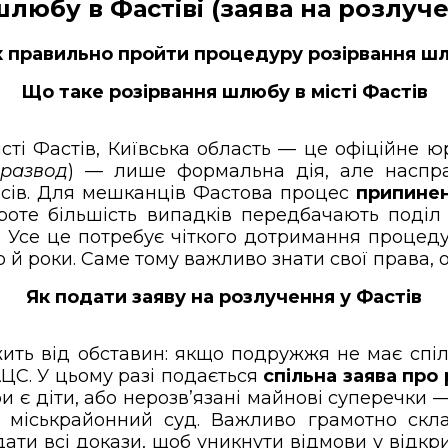
любу в Фастіві (заява на розлуч
 правильно пройти процедуру розірвання шл
Що таке розірвання шлюбу в місті Фастів
місті Фастів, Київська область — це офіційне
развод
) — лише формальна дія, але наспра
нсів. Для мешканців Фастова процес
припине
Проте більшість випадків передбачають поділ
су. Усе це потребує чіткого дотримання проц
 й роки. Саме тому важливо знати свої права, о
Як подати заяву на розлучення у Фастів
ть від обставин: якщо подружжя не має спіль
ЦС. У цьому разі подається
спільна заява про
ри є діти, або нерозв’язані майнові суперечки
ий міськрайонний суд. Важливо грамотно ск
ти всі докази, щоб уникнути відмови у відк