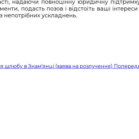
ласті, надаючи повноцінну юридичну підтримк
менти, подасть позов і відстоїть ваші інтерес
з непотрібних ускладнень.
я шлюбу в Знам'янці (заява на розлучення)
Поперед