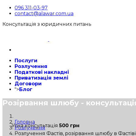
096 311-03-97
contact@alawar.com.ua
Консультація з юридичних питань
Послуги
Розлучення
Податкові накладні
Приватизація землі
Договори
">
Блог
Розірвання шлюбу - консультаці
Головна
Усна консультація
500 грн
Розлучення
Розлучення Фастів, розірвання шлюбу в Фастіві