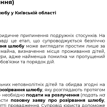
ення)
юбу у Київській області
 юридичне припинення подружніх стосунків. На
вді це етап, що супроводжується безліччю
ння шлюбу
може виглядати простим лише за
 майна, визначення місця проживання дітей,
едури, адже найменша помилка чи пропущений
бов’язки та порядок дій.
них неповнолітніх дітей та обидва згодні на
 розірвання шлюбу
, яку розглядають протягом
 — необхідно
подати на розлучення
(
подать на
ласти
позовну заяву про розірвання шлюбу
,
ритті провадження. Супровід юриста допоможе