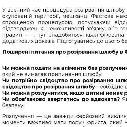
У воєнний час процедура розірвання шлюбу м
окупованій території, мешканці Фастова ма
спрощеною процедурою, допускаючи відсут
підтвердження неможливості зв’язку, або за
правил — і тут знадобиться кваліфікована 
додаткових доказів. Підготуватись до цього б
Поширені питання про розірвання шлюбу в Ф
Чи можна подати на аліменти без розлучен
який не вимагає припинення шлюбу.
Чи потрібно свідоцтво про розірвання шл
свідоцтво про розірвання шлюбу
необхідне д
Чи можна розлучитися, якщо дитині немає 
Чи обов’язково звертатись до адвоката?
Як
безпеку.
Розлучення — це завжди серйозний виклик, о
моменти важливо мати поруч юриста, який не