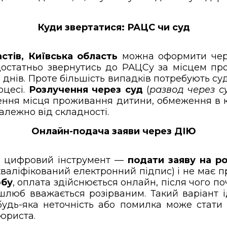
Куди звертатися: РАЦС чи суд
стів, Київська область
можна оформити чере
достатньо звернутись до РАЦСу за місцем пр
 днів. Проте більшість випадків потребують с
оцесі.
Розлучення через суд
(
развод через с
ення місця проживання дитини, обмеження в к
алежно від складності.
Онлайн-подача заяви через ДІЮ
и цифровий інструмент —
подати заяву на р
валіфікований електронний підпис) і не має п
юбу
, оплата здійснюється онлайн, після чого по
 шлюб вважається розірваним. Такий варіант і
 будь-яка неточність або помилка може стати
юриста.