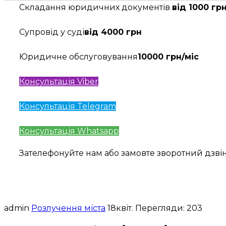
Складання юридичних документів
від 1000 гр
Супровід у суді
від 4000 грн
Юридичне обслуговування
10000 грн/міс
Консультація Viber
Консультація Telegram
Консультація Whatsapp
Зателефонуйте нам або замовте зворотний дзв
admin
Розлучення міста
18
квіт.
Перегляди: 203