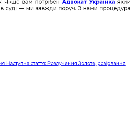
у. Якщо вам потрібен
Адвокат
Українка
який
и в суді — ми завжди поруч. З нами процедура
ня
Наступна стаття: Розлучення Золоте, розірвання