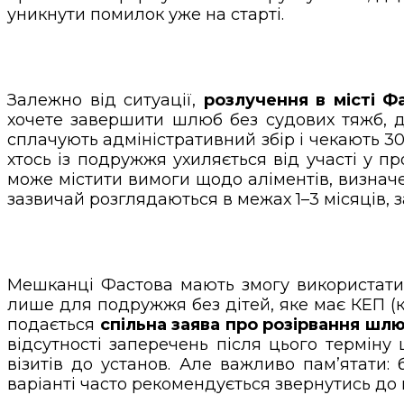
уникнути помилок уже на старті.
Залежно від ситуації,
розлучення в місті Фа
хочете завершити шлюб без судових тяжб, 
сплачують адміністративний збір і чекають 30
хтось із подружжя ухиляється від участі у пр
може містити вимоги щодо аліментів, визнач
зазвичай розглядаються в межах 1–3 місяців, з
Мешканці Фастова мають змогу використат
лише для подружжя без дітей, яке має КЕП (к
подається
спільна заява про розірвання шл
відсутності заперечень після цього терміну
візитів до установ. Але важливо пам’ятати:
варіанті часто рекомендується звернутись до 