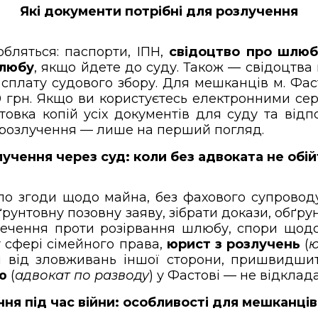
Які документи потрібні для розлучення
обляться: паспорти, ІПН,
свідоцтво про шлюб
шлюбу
, якщо йдете до суду. Також — свідоцтва
о сплату судового збору. Для мешканців м. Фа
 грн. Якщо ви користуєтесь електронними серв
отовка копій усіх документів для суду та в
ь розлучення — лише на перший погляд.
учення через суд: коли без адвоката не обі
о згоди щодо майна, без фахового супроводу
 ґрунтовну позовну заяву, зібрати докази, обґ
речення проти розірвання шлюбу, спори щод
 у сфері сімейного права,
юрист з розлучень
(
ю
ти від зловживань іншої сторони, пришвидшит
ю
(
адвокат по разводу
) у Фастові — не відкла
ня під час війни: особливості для мешканці