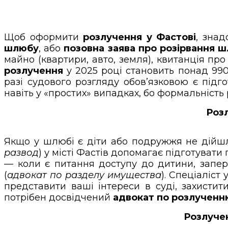
Щоб оформити
розлучення у Фастові
, знад
шлюбу
, або
позовна заява про розірвання 
майно (квартири, авто, земля), квитанція пр
розлучення
у 2025 році становить понад 990
разі судового розгляду обов’язковою є підг
навіть у «простих» випадках, бо формальніст
Розл
Якщо у шлюбі є діти або подружжя не дійшл
развод
) у місті Фастів допомагає підготувати
— коли є питання доступу до дитини, запе
(
адвокат по разделу имущества
). Спеціаліст
представити ваші інтереси в суді, захисти
потрібен досвідчений
адвокат по розлученн
Розлучен