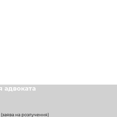
я адвоката
 (заява на розлучення)