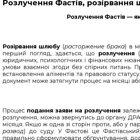
Розлучення Фастів, розірвання ш
Розлучення Фастів — як
Розірвання шлюбу
(
расторжение брака
) в 
перший погляд, здається, що
розлучення
(
юридичних, психологічних і фінансових нюа
умови взаємної згоди без спірних питань. 
встановлення аліментів та правового стату
документ може затягнути процес на місяці або
Процес
подання заяви на розлучення
залежи
розлучення, можна звернутись до органу ДРА
місяця. Якщо ж одна зі сторін проти, або у па
развод
) до суду. У Фастові це Фастівськ
правильно сформулювати обґрунтування, дода