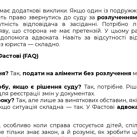
ає додаткові виклики. Якщо один із подружжя
ють право звернутись до суду за
розлученням
ність відповідача в засіданні. Потрібно л
яву, що сторона не має претензій. У цьому 
допомога адвоката. Навіть за відсутності в
ез юриста — складно.
астові (FAQ)
ня?
Так,
подати на аліменти без розлучення
м
юбу, якщо є рішення суду?
Так, потрібне. Рі
ля реєстрації змін у документах.
року?
Так, але лише за виняткових обставин, які
що ситуація складна — так. У Фастові
адвок
собливо коли справа стосується дітей, спіл
 тільки знає закон, а й розуміє, як зробити