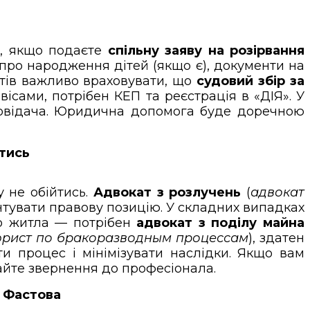
, якщо подаєте
спільну заяву на розірвання
 про народження дітей (якщо є), документи на
стів важливо враховувати, що
судовий збір за
ісами, потрібен КЕП та реєстрація в «ДІЯ». У
ідповідача. Юридична допомога буде доречною
йтись
 не обійтись.
Адвокат з розлучень
(
адвокат
рунтувати правову позицію. У складних випадках
о житла — потрібен
адвокат з поділу майна
рист по бракоразводным процессам
), здатен
и процес і мінімізувати наслідки. Якщо вам
дайте звернення до професіонала.
в Фастова