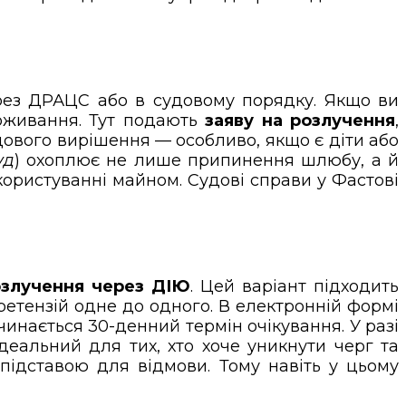
з ДРАЦС або в судовому порядку. Якщо ви
оживання. Тут подають
заяву на розлучення
,
удового вирішення — особливо, якщо є діти або
уд
) охоплює не лише припинення шлюбу, а й
ористуванні майном. Судові справи у Фастові
озлучення через ДІЮ
. Цей варіант підходить
ретензій одне до одного. В електронній формі
чинається 30-денний термін очікування. У разі
деальний для тих, хто хоче уникнути черг та
 підставою для відмови. Тому навіть у цьому