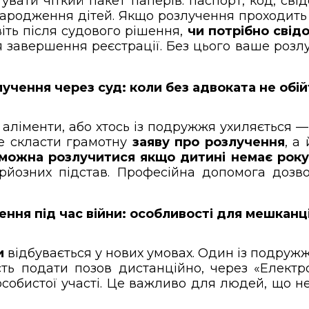
отувати чіткий пакет паперів: паспорт, код, с
народження дітей. Якщо розлучення проходить ч
віть після судового рішення,
чи потрібно свід
я завершення реєстрації. Без цього ваше роз
учення через суд: коли без адвоката не обі
, аліменти, або хтось із подружжя ухиляється 
 скласти грамотну
заяву про розлучення
, а
можна розлучитися якщо дитині немає рок
рйозних підстав. Професійна допомога дозв
ення під час війни: особливості для мешканці
и
відбувається у нових умовах. Один із подруж
сть подати позов дистанційно, через «Елект
собистої участі. Це важливо для людей, що не