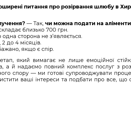
оширені питання про розірвання шлюбу в Хир
злучення?
— Так,
чи можна подати на аліменти
складає близько 700 грн.
 одна сторона не з’являється.
2 до 4 місяців.
ажано, якщо є спір.
ап, який вимагає не лише емоційної стійко
ів, а й надаємо повний комплекс послуг з ро
ного спору — ми готові супроводжувати проце
хистити ваші інтереси та подбати про все, що