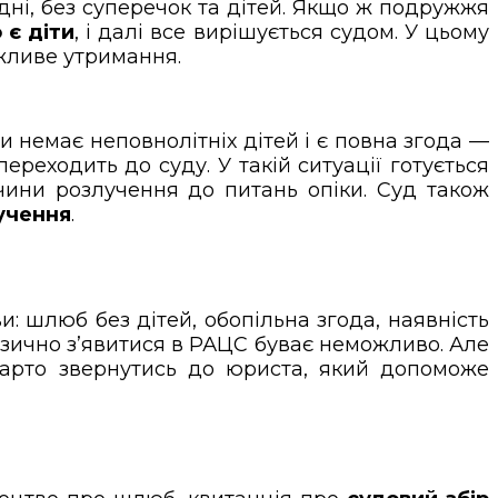
одні, без суперечок та дітей. Якщо ж подружжя
 є діти
, і далі все вирішується судом. У цьому
жливе утримання.
и немає неповнолітніх дітей і є повна згода —
реходить до суду. У такій ситуації готується
ичини розлучення до питань опіки. Суд також
учення
.
и: шлюб без дітей, обопільна згода, наявність
ізично з’явитися в РАЦС буває неможливо. Але
варто звернутись до юриста, який допоможе