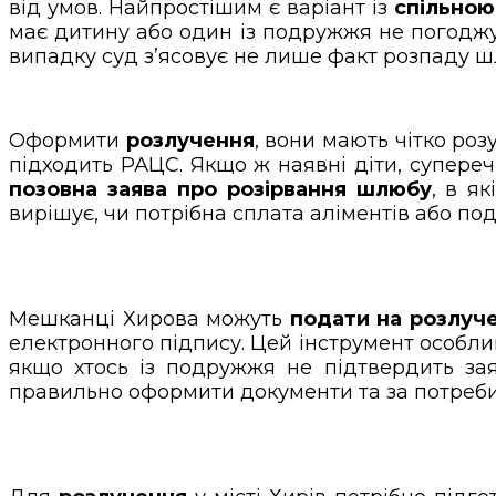
від умов. Найпростішим є варіант із
спільною
має дитину або один із подружжя не погодж
випадку суд з’ясовує не лише факт розпаду ш
Оформити
розлучення
, вони мають чітко роз
підходить РАЦС. Якщо ж наявні діти, супереч
позовна заява про розірвання шлюбу
, в я
вирішує, чи потрібна сплата аліментів або под
Мешканці Хирова можуть
подати на розлуч
електронного підпису. Цей інструмент особли
якщо хтось із подружжя не підтвердить за
правильно оформити документи та за потреб