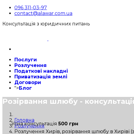
096 311-03-97
contact@alawar.com.ua
Консультація з юридичних питань
Послуги
Розлучення
Податкові накладні
Приватизація землі
Договори
">
Блог
Розірвання шлюбу - консультаці
Головна
Усна консультація
500 грн
Розлучення
Розлучення Хирів, розірвання шлюбу в Хиріві (