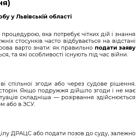
ня)
у у Львівській області
роцедурою, яка потребує чітких дій і знання
жніх стосунків часто відбувається на відстані
ова варто знати: як правильно
подати заяву
я, та які особливості існують під час війни.
і спільної згоди або через судове рішення.
і сторін. Якщо подружжя дійшло згоди і не має
туація складніша — розірвання здійснюється
м або в ЗСУ.
дділу ДРАЦС або подати позов до суду, залежно