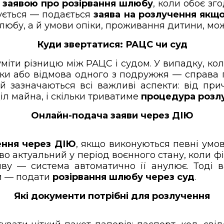
 заявою про розірвання шлюбу
, коли обоє зг
ується — подається
заява на розлучення якщо
любу, а й умови опіки, проживання дитини, мо
Куди звертатися: РАЦС чи суд
уміти різницю між РАЦС і судом. У випадку, кол
ки або відмова одного з подружжя — справа пе
кій зазначаються всі важливі аспекти: від пр
іл майна, і скільки триватиме
процедура розл
Онлайн-подача заяви через ДІЮ
ення через ДІЮ
, якщо виконуються певні умов
во актуальний у період воєнного стану, коли ф
яву — система автоматично її анулює. Тоді 
и — подати
розірвання шлюбу через суд
.
Які документи потрібні для розлучення