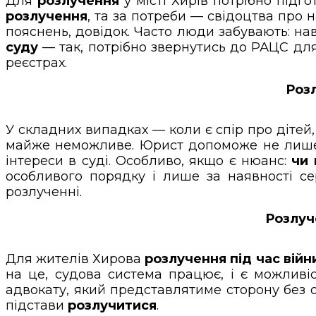
Для
розлучення
у місті Хирів потрібно підг
розлучення
, та за потреби — свідоцтва про 
пояснень, довідок. Часто люди забувають: на
суду
— так, потрібно звернутись до РАЦС дл
реєстрах.
Розл
У складних випадках — коли є спір про дітей
майже неможливе. Юрист допоможе не лише
інтереси в суді. Особливо, якщо є нюанс:
чи 
особливого порядку і лише за наявності се
розлученні.
Розлуч
Для жителів Хирова
розлучення під час війн
на це, судова система працює, і є можливі
адвокату, який представлятиме сторону без о
підстави
розлучитися
.