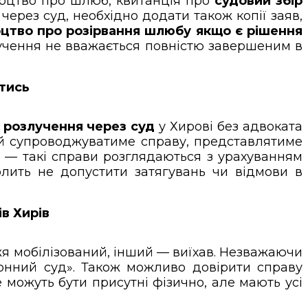
відоцтво про шлюб, квитанція про
судовий збір
ерез суд, необхідно додати також копії заяв,
оцтво про розірвання шлюбу якщо є рішення
лучення не вважається повністю завершеним в
йтись
—
розлучення через суд
у Хирові без адвоката
 й супроводжуватиме справу, представлятиме
у
— такі справи розглядаються з урахуванням
олить не допустити затягувань чи відмови в
в Хирів
жя мобілізований, інший — виїхав. Незважаючи
ронний суд». Також можливо довірити справу
 можуть бути присутні фізично, але мають усі