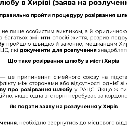
юбу в Хиріві (заява на розлучен
 правильно пройти процедуру розірвання шлюб
 не лише особистим викликом, а й юридичною п
а багатьох змінити спосіб життя, розрив подру
бу
пройшло швидко й законно, мешканцям Хир
АЦС, які
документи для розлучення
знадоблятьс
Що таке розірвання шлюбу в місті Хирів
— це припинення сімейного союзу на підстав
лікту між сторонами або відсутності однієї з
яву про розірвання шлюбу
у РАЦС. Якщо ж си
ційно, якщо одна зі сторін перебуває за кордоно
Як подати заяву на розлучення у Хирів
учення
, необхідно звернутись до місцевого ві