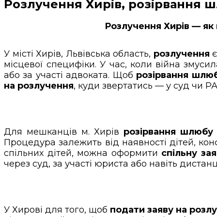
Розлучення Хирів, розірвання шл
Розлучення Хирів — як
У місті Хирів, Львівська область,
розлучення
є
місцевої специфіки. У час, коли війна змусил
або за участі адвоката. Щоб
розірвання шлю
на розлучення
, куди звертатись — у суд чи Р
Для мешканців м. Хирів
розірвання шлюбу
Процедура залежить від наявності дітей, конф
спільних дітей, можна оформити
спільну за
через суд, за участі юриста або навіть дистан
У Хирові для того, щоб
подати заяву на розл