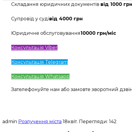
Складання юридичних документів
від 1000 гр
Супровід у суді
від 4000 грн
Юридичне обслуговування
10000 грн/міс
Консультація Viber
Консультація Telegram
Консультація Whatsapp
Зателефонуйте нам або замовте зворотний дзв
admin
Розлучення міста
18
квіт.
Перегляди: 142