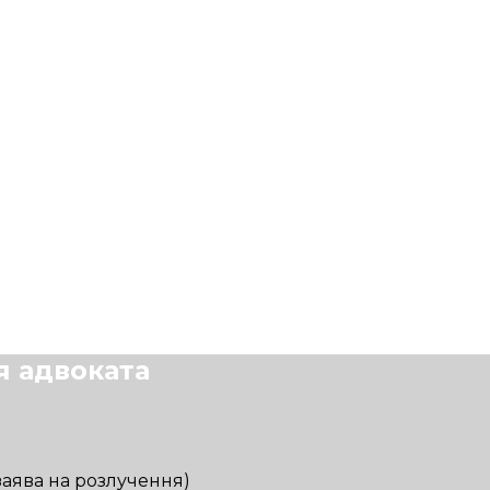
я адвоката
заява на розлучення)