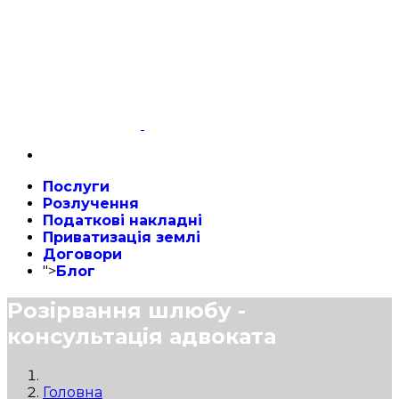
Послуги
Розлучення
Податкові накладні
Приватизація землі
Договори
">
Блог
Розірвання шлюбу -
консультація адвоката
Головна