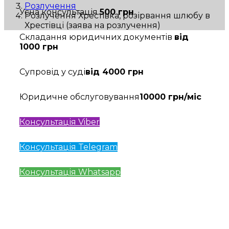
Розлучення
Усна консультація
500 грн
Розлучення Хрестівка, розірвання шлюбу в
Хрестівці (заява на розлучення)
Складання юридичних документів
від
1000 грн
Супровід у суді
від 4000 грн
Юридичне обслуговування
10000 грн/міс
Консультація Viber
Консультація Telegram
Консультація Whatsapp