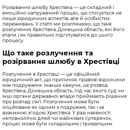
Розірвання шлюбу Хрестівка — це складний і
емоційно напружений процес, що стосується не
лише юридичних аспектів, але й особистих
переживань. У статті ми розглянемо, що таке
розлучення Хрестівка, Донецька область, які його
етапи і як правильно підготуватися до цього
процесу.
Що таке розлучення та
розірвання шлюбу в Хрестівці
Розлучення в Хрестівці — це офіційний
юридичний акт, що припиняє правові відносини
між подружжям. Інакше кажучи, це розвод
Хрестівка, Донецька область, під час якого суд чи
інші органи державної влади приймають рішення
про розпад сім’ї. Розлучення може бути
ініційоване як одним з подружжя, так і за
взаємною згодою Хрестівка. У разі наявності
неповнолітніх дітей чи майнових суперечок,
процес може бути складнішим і тривалішим.