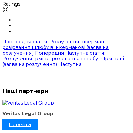
Ratings
(0)
Попередня стаття: Розлучення Інкерман,
розірвання шлюбу в Інкерманові (заява на
розлучення)
Попередня
Наступна стаття:
Розлучення Ірміно, розірвання шлюбу в Ірмінові
(заява на розлучення)
Наступна
Наші партнери
Veritas Legal Group
Перейти