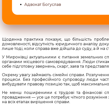
Адвокат Богуслав
Щоденна практика показує, що більшість проблем
домовленості, відсутність юридичного аналізу док
лише тоді, коли справа вже дійшла до суду, а й на с
У Миронівці актуальними є питання земельних спо
органами місцевого самоврядування. Люди стикаю
себе підготовку звернень, скарг, заяв та представля
Окрему увагу займають сімейні справи. Розлучення
процеси. Без професійного супроводу люди часто
вибудувати правову позицію так, щоб максимально з
Не менш поширеними є трудові та фінансові спор
провадження — усе це потребує чіткого розуміння
на всіх етапах вирішення справи.