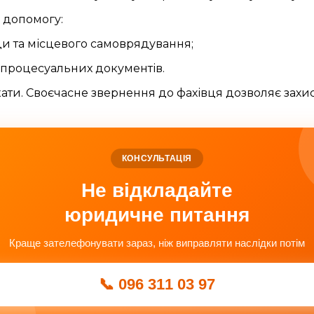
у допомогу:
ади та місцевого самоврядування;
 і процесуальних документів.
ікати. Своєчасне звернення до фахівця дозволяє захи
КОНСУЛЬТАЦІЯ
Не відкладайте
юридичне питання
Краще зателефонувати зараз, ніж виправляти наслідки потім
📞 096 311 03 97