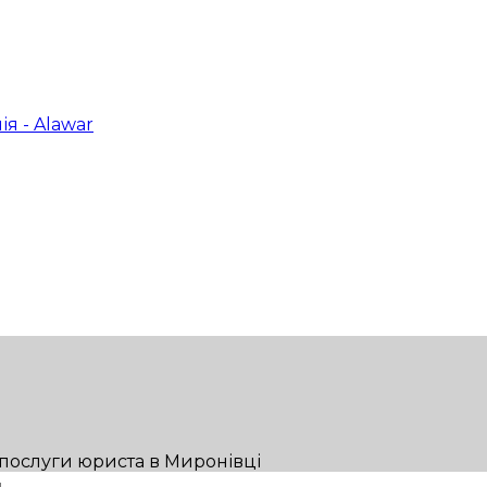
 послуги юриста в Миронівці
н