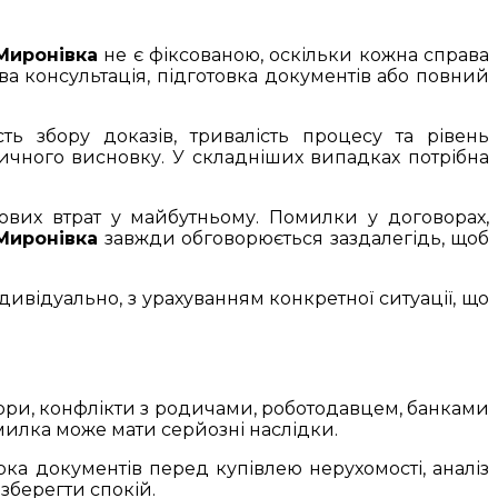
Миронівка
не є фіксованою, оскільки кожна справа
зова консультація, підготовка документів або повний
сть збору доказів, тривалість процесу та рівень
идичного висновку. У складніших випадках потрібна
вих втрат у майбутньому. Помилки у договорах,
Миронівка
завжди обговорюється заздалегідь, щоб
ивідуально, з урахуванням конкретної ситуації, що
пори, конфлікти з родичами, роботодавцем, банками
илка може мати серйозні наслідки.
ка документів перед купівлею нерухомості, аналіз
зберегти спокій.