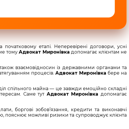
 початковому етапі. Неперевірені договори, усні
аме тому
Адвокат Миронівка
допомагає клієнтам не
а також взаємовідносин із державними органами та
атягуванням процесів.
Адвокат Миронівка
бере на
оділ спільного майна — це завжди емоційно складні
тересам. Саме тут
Адвокат Миронівка
допомагає
ати, боргові зобов’язання, кредити та виконавчі
ію, пояснює можливі ризики та супроводжує клієнта