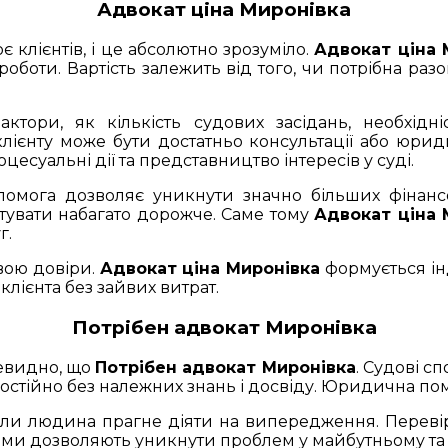
Адвокат ціна Миронівка
клієнтів, і це абсолютно зрозуміло.
Адвокат ціна 
роботи. Вартість залежить від того, чи потрібна ра
ктори, як кількість судових засідань, необхідні
 клієнту може бути достатньо консультації або юр
цесуальні дії та представництво інтересів у суді.
омога дозволяє уникнути значно більших фінансо
тувати набагато дорожче. Саме тому
Адвокат ціна 
г.
вою довіри.
Адвокат ціна Миронівка
формується інд
лієнта без зайвих витрат.
Потрібен адвокат Миронівка
чевидно, що
Потрібен адвокат Миронівка
. Судові с
стійно без належних знань і досвіду. Юридична пом
оли людина прагне діяти на випередження. Перевір
ми дозволяють уникнути проблем у майбутньому та 