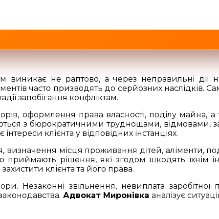
 виникає не раптово, а через неправильні дії на
ументів часто призводять до серйозних наслідків. С
тадії запобігання конфліктам.
рів, оформлення права власності, поділу майна, 
ться з бюрократичними труднощами, відмовами, з
є інтереси клієнта у відповідних інстанціях.
, визначення місця проживання дітей, аліменти, п
 приймають рішення, які згодом шкодять їхнім ін
ахистити клієнта та його права.
и. Незаконні звільнення, невиплата заробітної пл
 законодавства.
Адвокат Миронівка
аналізує ситуац