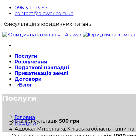
096 311-03-97
contact@alawar.com.ua
Консультація з юридичних питань
Послуги
Розлучення
Податкові накладні
Приватизація землі
Договори
">
Блог
Послуги
Головна
Усна консультація
500 грн
Послуги
Адвокат Миронівка, Київська область - ціни на
Складання юридичних документів
від 1000 гр