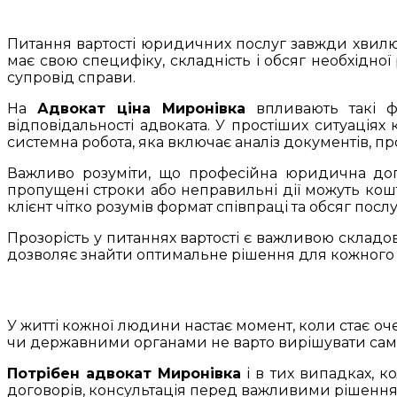
Питання вартості юридичних послуг завжди хвилює 
має свою специфіку, складність і обсяг необхідної 
супровід справи.
На
Адвокат ціна Миронівка
впливають такі фа
відповідальності адвоката. У простіших ситуаціях
системна робота, яка включає аналіз документів, про
Важливо розуміти, що професійна юридична доп
пропущені строки або неправильні дії можуть кош
клієнт чітко розумів формат співпраці та обсяг послу
Прозорість у питаннях вартості є важливою складо
дозволяє знайти оптимальне рішення для кожного к
У житті кожної людини настає момент, коли стає о
чи державними органами не варто вирішувати само
Потрібен адвокат Миронівка
і в тих випадках, к
договорів, консультація перед важливими рішення