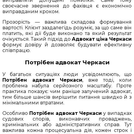
виправляти допущені помилки. Саме тому
своєчасне звернення до фахівця є економічно
виправданим кроком.
Прозорість — важлива складова формування
вартості. Клієнт заздалегідь розуміє, за що саме він
платить, які дії буде виконано та який результат
очікується. Такий підхід до
Адвокат ціна Черкаси
формує довіру й дозволяє будувати ефективну
співпрацю.
Потрібен адвокат Черкаси
У багатьох ситуаціях люди усвідомлюють, що
Потрібен адвокат Черкаси
, вже тоді, коли
проблема набула серйозного масштабу. Проте
практика показує: чим раніше залучений адвокат,
тим більше шансів вирішити питання швидко й з
мінімальними втратами.
Особливо
Потрібен адвокат Черкаси
у випадках
судових спорів, виконавчих проваджень,
кримінальних або адміністративних справ. Тут
важлива кожна процесуальна дія, кожен строк і