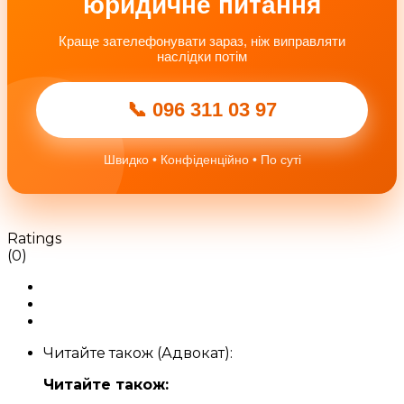
юридичне питання
Краще зателефонувати зараз, ніж виправляти
наслідки потім
📞 096 311 03 97
Швидко • Конфіденційно • По суті
Ratings
(0)
Читайте також (Адвокат):
Читайте також: