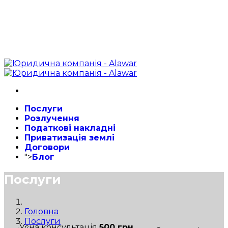
Послуги
Розлучення
Податкові накладні
Приватизація землі
Договори
">
Блог
Послуги
Головна
Послуги
Усна консультація
500 грн