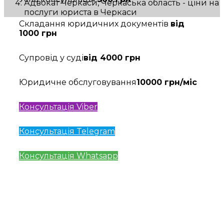
Адвокат Черкаси, Черкаська область - ціни на
послуги юриста в Черкаси
Складання юридичних документів
від
1000 грн
Супровід у суді
від 4000 грн
Юридичне обслуговування
10000 грн/міс
Консультація Viber
Консультація Telegram
Консультація Whatsapp