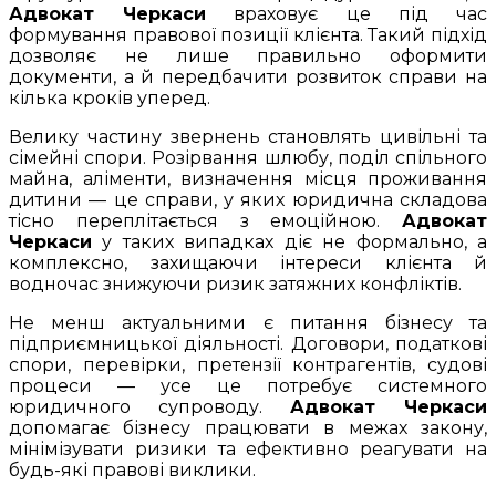
Адвокат Черкаси
враховує це під час
формування правової позиції клієнта. Такий підхід
дозволяє не лише правильно оформити
документи, а й передбачити розвиток справи на
кілька кроків уперед.
Велику частину звернень становлять цивільні та
сімейні спори. Розірвання шлюбу, поділ спільного
майна, аліменти, визначення місця проживання
дитини — це справи, у яких юридична складова
тісно переплітається з емоційною.
Адвокат
Черкаси
у таких випадках діє не формально, а
комплексно, захищаючи інтереси клієнта й
водночас знижуючи ризик затяжних конфліктів.
Не менш актуальними є питання бізнесу та
підприємницької діяльності. Договори, податкові
спори, перевірки, претензії контрагентів, судові
процеси — усе це потребує системного
юридичного супроводу.
Адвокат Черкаси
допомагає бізнесу працювати в межах закону,
мінімізувати ризики та ефективно реагувати на
будь-які правові виклики.