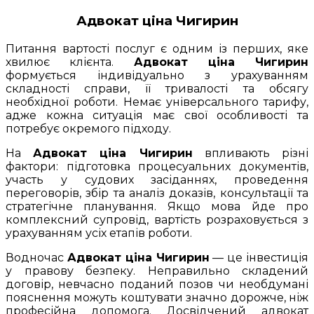
Адвокат ціна Чигирин
Питання вартості послуг є одним із перших, яке
хвилює клієнта.
Адвокат ціна Чигирин
формується індивідуально з урахуванням
складності справи, її тривалості та обсягу
необхідної роботи. Немає універсального тарифу,
адже кожна ситуація має свої особливості та
потребує окремого підходу.
На
Адвокат ціна Чигирин
впливають різні
фактори: підготовка процесуальних документів,
участь у судових засіданнях, проведення
переговорів, збір та аналіз доказів, консультації та
стратегічне планування. Якщо мова йде про
комплексний супровід, вартість розраховується з
урахуванням усіх етапів роботи.
Водночас
Адвокат ціна Чигирин
— це інвестиція
у правову безпеку. Неправильно складений
договір, невчасно поданий позов чи необдумані
пояснення можуть коштувати значно дорожче, ніж
професійна допомога. Досвідчений адвокат