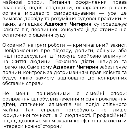
майнові спори. Питання оформлення права
власності, поділ спадщини, оскарження рішень
органів місцевого самоврядування — усе це
вимагає досвіду та розуміння судової практики. У
таких випадках
Адвокат Чигирин
супроводжує
клієнта від первинної консультації до отримання
остаточного рішення суду.
Окремий напрям роботи — кримінальний захист.
Повідомлення про підозру, допити, обшуки або
інші процесуальні дії можуть серйозно вплинути
на життя людини. Важливо діяти швидко та
грамотно. Саме тому
Адвокат Чигирин
забезпечує
повний контроль за дотриманням прав клієнта та
будує лінію захисту відповідно до конкретних
обставин справи.
Не менш поширеними є сімейні спори:
розірвання шлюбу, визначення місця проживання
дітей, стягнення аліментів чи поділ спільного
майна. Такі справи потребують не лише
юридичної точності, а й людяності. Професійний
підхід дозволяє мінімізувати конфлікт та захистити
інтереси кожної сторони.