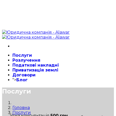
Послуги
Розлучення
Податкові накладні
Приватизація землі
Договори
">
Блог
Послуги
Головна
Послуги
Усна консультація
500 грн