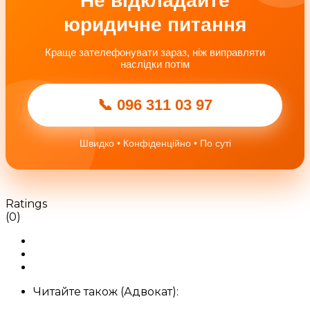
Не відкладайте
юридичне питання
Краще зателефонувати зараз, ніж виправляти
наслідки потім
📞 096 311 03 97
Швидко • Конфіденційно • По суті
Ratings
(0)
Читайте також (Адвокат):