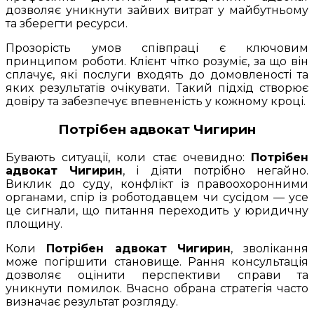
дозволяє уникнути зайвих витрат у майбутньому
та зберегти ресурси.
Прозорість умов співпраці є ключовим
принципом роботи. Клієнт чітко розуміє, за що він
сплачує, які послуги входять до домовленості та
яких результатів очікувати. Такий підхід створює
довіру та забезпечує впевненість у кожному кроці.
Потрібен адвокат Чигирин
Бувають ситуації, коли стає очевидно:
Потрібен
адвокат Чигирин
, і діяти потрібно негайно.
Виклик до суду, конфлікт із правоохоронними
органами, спір із роботодавцем чи сусідом — усе
це сигнали, що питання переходить у юридичну
площину.
Коли
Потрібен адвокат Чигирин
, зволікання
може погіршити становище. Рання консультація
дозволяє оцінити перспективи справи та
уникнути помилок. Вчасно обрана стратегія часто
визначає результат розгляду.