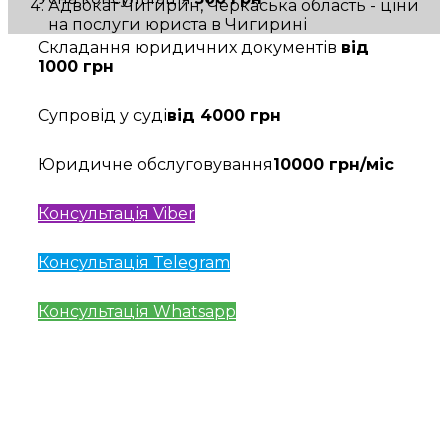
Адвокат Чигирин, Черкаська область - ціни
на послуги юриста в Чигирині
Складання юридичних документів
від
1000 грн
Супровід у суді
від 4000 грн
Юридичне обслуговування
10000 грн/міс
Консультація Viber
Консультація Telegram
Консультація Whatsapp