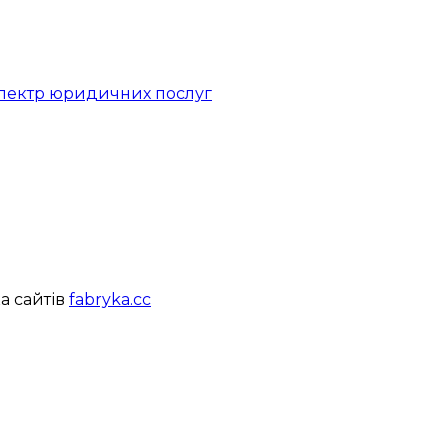
 спектр юридичних послуг
а сайтів
fabryka.cc