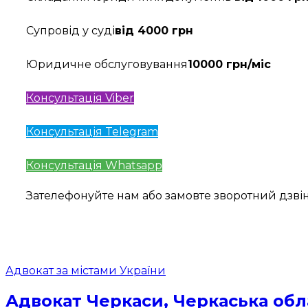
Супровід у суді
від 4000 грн
Юридичне обслуговування
10000 грн/міс
Консультація Viber
Консультація Telegram
Консультація Whatsapp
Зателефонуйте нам або замовте зворотний дзв
Адвокат за містами України
Адвокат Черкаси, Черкаська обла