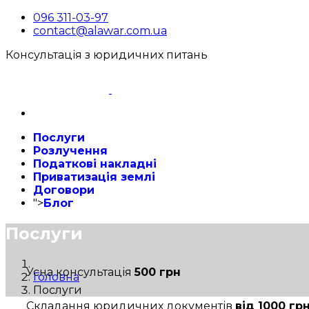
096 311-03-97
contact@alawar.com.ua
Консультація з юридичних питань
Послуги
Розлучення
Податкові накладні
Приватизація землі
Договори
">
Блог
Послуги
Усна консультація
500 грн
Головна
Послуги
Складання юридичних документів
від 1000 гр