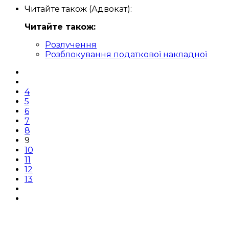
Читайте також (Адвокат):
Читайте також:
Розлучення
Розблокування податкової накладної
4
5
6
7
8
9
10
11
12
13