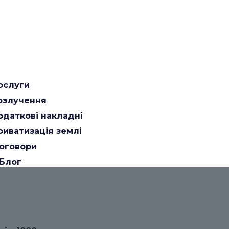
ослуги
озлучення
одаткові накладні
риватизація землі
оговори
Блог
- консультація адвоката
ова Одеса, розірвання шлюбу в Новій Одесі (заява 