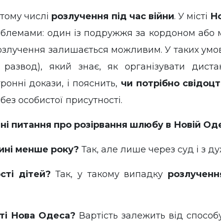
 тому числі
розлучення під час війни
. У місті
Н
облемами: один із подружжя за кордоном або м
озлучення залишається можливим. У таких умо
развод), який знає, як організувати диста
ронні докази, і пояснить,
чи потрібно свідоц
 без особистої присутності.
і питання про розірвання шлюбу в Новій Оде
ині менше року?
Так, але лише через суд і з д
сті дітей?
Так, у такому випадку
розлученн
сті Нова Одеса?
Вартість залежить від способ