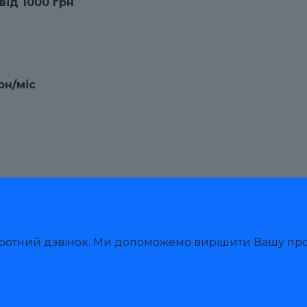
від 1000 грн
рн/міс
оротний дзвінок. Ми допоможемо вирішити Вашу пр