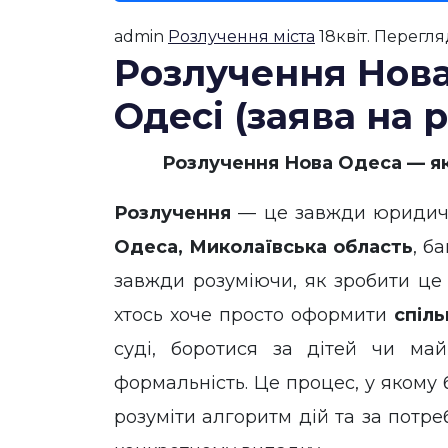
admin
Розлучення міста
18
квіт.
Перегляд
Розлучення Нова
Одесі (заява на 
Розлучення Нова Одеса — як
Розлучення
— це завжди юридичне
Одеса, Миколаївська область
, б
завжди розуміючи, як зробити це
хтось хоче просто оформити
спіл
суді, боротися за дітей чи м
формальність. Це процес, у якому
розуміти алгоритм дій та за потр