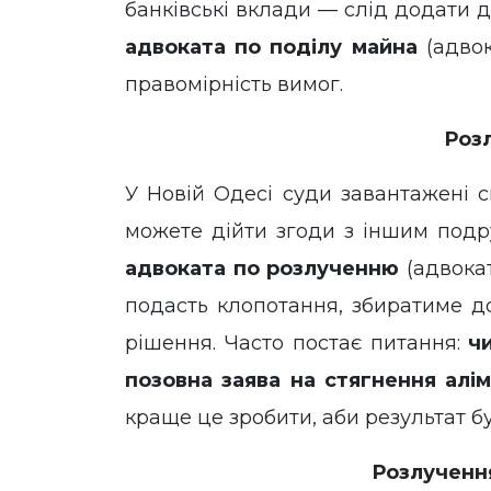
банківські вклади — слід додати д
адвоката по поділу майна
(адвок
правомірність вимог.
Розл
У Новій Одесі суди завантажені с
можете дійти згоди з іншим под
адвоката по розлученню
(адвокат
подасть клопотання, збиратиме д
рішення. Часто постає питання:
ч
позовна заява на стягнення алім
краще це зробити, аби результат б
Розлучення