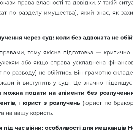
окази права власності та довідки. У такій сит
ат по разделу имущества), який знає, як захи
учення через суд: коли без адвоката не обі
правами, тому якісна підготовка — критично 
ружжям або якщо справа ускладнена фінансо
 по разводу) не обійтись. Він грамотно складе
окази й виступить у суді. Це значно підвищ
и можна подати на аліменти без розлученн
ентів
, і
юрист з розлучень
(юрист по бракор
ув на вашу користь.
 під час війни: особливості для мешканців 