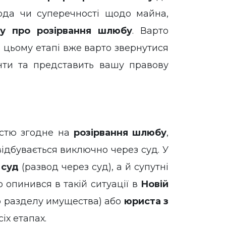
ода чи суперечності щодо майна,
ву про розірвання шлюбу
. Варто
а цьому етапі вже варто звернутися
енти та представить вашу правову
істю згодне на
розірвання шлюбу
,
відбувається виключно через суд. У
 суд
(развод через суд), а й супутні
 опинився в такій ситуації в
Новій
о разделу имущества) або
юриста з
іх етапах.