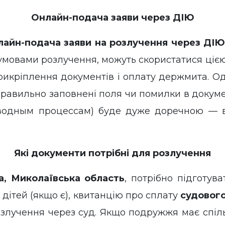
Онлайн-подача заяви через ДІЮ
лайн-подача заяви на розлучення через ДІ
 з умовами розлучення, можуть скористатися ці
икріплення документів і оплату держмита. Одн
равильно заповнені поля чи помилки в докумен
водным процессам) буде дуже доречною — в
Які документи потрібні для розлучення
а, Миколаївська область
, потрібно підготува
дітей (якщо є), квитанцію про сплату
судового
лучення через суд. Якщо подружжя має спільн