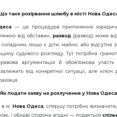
Що таке розірвання шлюбу в місті Нова Одес
деса
— це процедура припинення юридичн
лежно від обставин,
развод
(развод) може ві
 складним, якщо є діти, майно, або відсутня 
щину судового розгляду. Тут потрібна грамо
правова аргументація й обов’язкова участ
алежить від конкретної ситуації, але ключ 
ахівця.
Як подати заяву на розлучення у Нова Одеса
в м.
Нова Одеса
, спершу потрібно визначити
ає, і обидві сторони згодні — подається
спіль