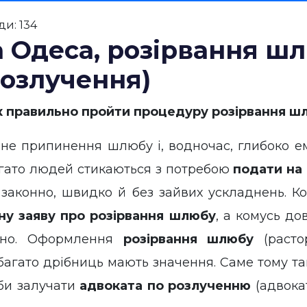
и: 134
 Одеса, розірвання шл
розлучення)
 правильно пройти процедуру розірвання шл
 припинення шлюбу і, водночас, глибоко емо
агато людей стикаються з потребою
подати на
 законно, швидко й без зайвих ускладнень. К
ьну заяву про розірвання шлюбу
, а комусь д
айно. Оформлення
розірвання шлюбу
(расто
 багато дрібниць мають значення. Саме тому та
еби залучати
адвоката по розлученню
(адвокат