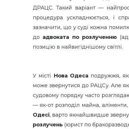
ДРАЦС. Такий варіант — найпрос
процедура ускладнюється, і сп
зазначити, що у суді кожна помилк
до
адвоката по розлученню
(ад
позицію в найвигіднішому світлі.
У місті
Нова Одеса
подружжя, яке
може звернутися до РАЦСу. Але як 
судовому порядку часто розгляда
— як-от розподіл майна, аліменти,
Одесі
, варто якнайшвидше зверн
розлучень
(юрист по бракоразводны