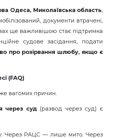
ова Одеса, Миколаївська область
,
обілізований, документи втрачені,
вах ще важливішою стає підтримка
нційне судове засідання, подати
тво про розірвання шлюбу, якщо є
сі (FAQ)
уже вагомих причин.
я через суд
(развод через суд) є
у. Через РАЦС — лише мито. Через