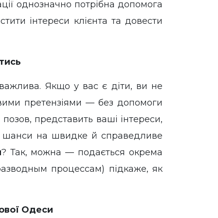
уації однозначно потрібна допомога
стити інтереси клієнта та довести
йтись
важлива. Якщо у вас є діти, ви не
вими претензіями — без допомоги
 позов, представить ваші інтереси,
ує шанси на швидке й справедливе
я
? Так, можна — подається окрема
азводным процессам) підкаже, як
Нової Одеси