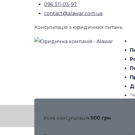
096 311-03-97
contact@alawar.com.ua
Консультація з юридичних питань
П
Р
П
П
Д
">
Розірвання шлюбу 
Усна консультація
500 грн
Головна
Розлучення
Розлучення Н