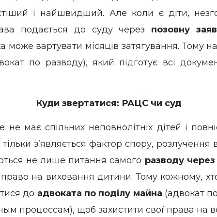
тіший і найшвидший. Але коли є діти, незг
рава подається до суду через
позовну зая
а може вартувати місяців затягування. Тому н
вокат по разводу), який підготує всі докум
Куди звертатися: РАЦС чи суд
 не має спільних неповнолітніх дітей і повн
тільки з’являється фактор спору, розлучення 
ються не лише питання самого
разводу через
 право на виховання дитини. Тому кожному, хто
утися до
адвоката по поділу майна
(адвокат п
м процессам), щоб захистити свої права на вс