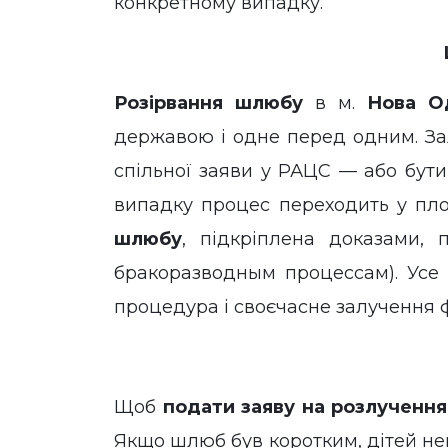
конкретному випадку.
Розірвання шлюбу
в м.
Нова О
державою і одне перед одним. За
спільної заяви у РАЦС — або бути
випадку процес переходить у пло
шлюбу
, підкріплена доказами, 
бракоразводным процессам). Усе з
процедура і своєчасне залучення ф
Щоб
подати заяву на розлучення
Якщо шлюб був коротким, дітей нем