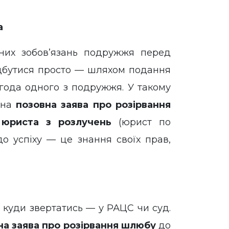
а
их зобов’язань подружжя перед
дбутися просто — шляхом подання
згода одного з подружжя. У такому
тна
позовна заява про розірвання
ь
юриста з розлучень
(юрист по
до успіху — це знання своїх прав,
, куди звертатись — у РАЦС чи суд.
на заява про розірвання шлюбу
до