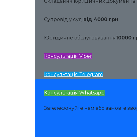
Складання юридичних документів
Супровід у суді
від 4000 грн
Юридичне обслуговування
10000 г
Консультація Viber
Консультація Telegram
Консультація Whatsapp
Зателефонуйте нам або замовте зв